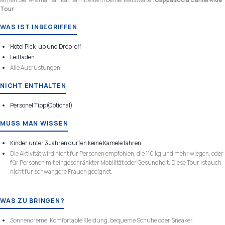
Tour
.
WAS IST INBEGRIFFEN
Hotel Pick-up und Drop-off
Leitfaden
Alle Ausrüstungen
NICHT ENTHALTEN
Personel Tipp(Optional)
MUSS MAN WISSEN
Kinder unter 3 Jahren dürfen keine Kamele fahren.
Die Aktivität wird nicht für Personen empfohlen, die 110 kg und mehr wiegen, oder
für Personen mit eingeschränkter Mobilität oder Gesundheit. Diese Tour ist auch
nicht für schwangere Frauen geeignet.
WAS ZU BRINGEN?
Sonnencreme, Komfortable Kleidung, bequeme Schuhe oder Sneaker,