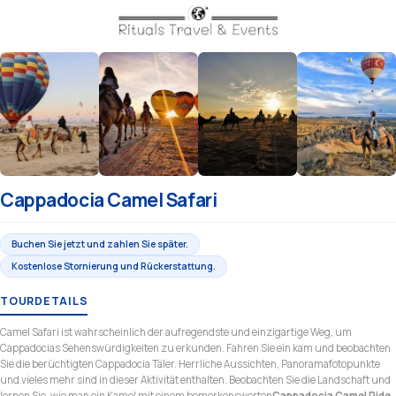
Cappadocia Camel Safari
Buchen Sie jetzt und zahlen Sie später.
Kostenlose Stornierung und Rückerstattung.
TOURDETAILS
Camel Safari ist wahrscheinlich der aufregendste und einzigartige Weg, um
Cappadocias Sehenswürdigkeiten zu erkunden. Fahren Sie ein kam und beobachten
Sie die berüchtigten Cappadocia Täler. Herrliche Aussichten, Panoramafotopunkte
und vieles mehr sind in dieser Aktivität enthalten. Beobachten Sie die Landschaft und
lernen Sie, wie man ein Kamel mit einem bemerkenswerten
Cappadocia Camel Ride