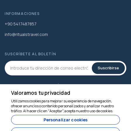
INFORMACIONES
+90 5417487857
info@ritualstravel.com
SUSCRÍBETE AL BOLETÍN
Suscribirse
MEDIOS DE COMUNICACIÓN SOCIAL
Valoramos tu privacidad
Utilizamos cookies para mejorar su experiencia de navegación,
ofrecer anuncios o contenido personalizados y analizar nuestro
Estamos aquí para
tráfico. Al hacer clic en "Aceptar", acepta nuestro uso de cookies.
ayudar
Personalizar cookies