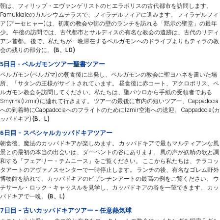
朝は、フィリップ・エヴァンゲリストのヒエラポリスの古代都市を訪問します。
Pamukkaleのカルシウムテラスで、フィラデルフィアに進みます。 フィラデルフィ
ア(アーセヒャー)は、初期の教会や街の壁のランチを訪れる「黙示の聖堂」の最年
少。 午後の訪問では、古代都市とサルディスの有名な教会の遺跡は、古代のリディ
アン首都。 後で、私たちが一晩滞在するペルガモンへのドライブよりもティラの教
会の残りの部分に。
(B、L D)
5日目 - ペルガモンツアー聖書ツアー
ペルガモン(ベルガマ)の朝食後に出発し、ペルガモンの教会に聖ヨハネを書いた場
所、「サタンの王様がサイトされています。 昼食後に赤コート、アクロポリス、ペ
ルガモン教会を訪問してください。私たちは、聖パウロから手紙の受領者である
Smyrna(Izmir)に連れて行きます。 ツアーの最後に市内の短いツアー、Cappadocia
への到着時にCappadociaへのフライトのためにIzmir空港への送迎。 Cappadocia(カ
ッパドキア)
(B、L)
6日目 – スペシャルカッパドキアツアー
朝食後、魔法のカッパドキアが楽しめます。 カッパドキアで最もマルティアンな風
景との最初の本当の出会いは、ダーベントの谷にあります。 風の声が妖精の歌と調
和する「フェアリー・チムニース」をご覧ください。 ここから私たちは、テラコッ
タアートのアヴァノスセンターで一時停止します。 ランチの後、有名なゴレム野外
博物館を訪れて、カッパドキアのビザンチンアートの最高の例をご覧ください。 ウ
チサール・ロック・キャッスルを見学し、カッパドキアの谷を一望できます。 カッ
パドキアで一晩。
(B、L)
7日目 – 古いカッパドキアツアー – 任意熱気球