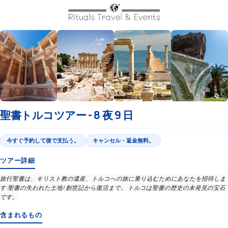
聖書トルコツアー - 8 夜 9 日
今すぐ予約して後で支払う。
キャンセル・返金無料。
ツアー詳細
旅行聖書は、キリスト教の遺産、トルコへの旅に乗り込むためにあなたを招待しま
す:聖書の失われた土地! 創世記から復活まで。 トルコは聖書の歴史の未発見の宝石
です。
含まれるもの