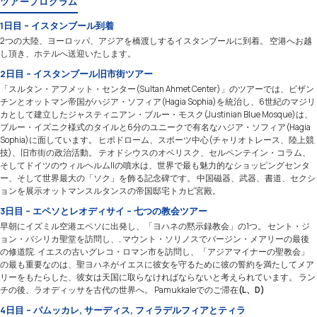
ツアープログラム
1日目 – イスタンブール到着
2つの大陸、ヨーロッパ、アジアを橋渡しするイスタンブールに到着。 空港へお越
し頂き、ホテルへ送迎いたします。
2日目 – イスタンブール旧市街ツアー
「スルタン・アフメット・センター(Sultan Ahmet Center)」のツアーでは、ビザン
チンとオットマン帝国がハジア・ソフィア(Hagia Sophia)を統治し、6世紀のマジリ
カとして建立したジャスティニアン・ブルー・モスク(Justinian Blue Mosque)は、
ブルー・イズニク様式のタイルと6分のユニークで有名なハジア・ソフィア(Hagia
Sophia)に面しています。 ヒポドローム、スポーツ中心(チャリオトレース、陸上競
技)、旧市街の政治活動。 テオドシウスのオベリスク、セルペンテイン・コラム、
そしてドイツのウィルヘルムIIの噴水は、世界で最も魅力的なショッピングセンタ
ー、そして世界最大の「ソク」を飾る記念碑です。 中国磁器、武器、書道、セクシ
ョンを展示オットマンスルタンスの帝国邸宅トカピ宮殿。
3日目 – エペソとレオディサイ – 七つの教会ツアー
早朝にイズミル空港エペソに出発し、「ヨハネの黙示録教会」の1つ。 セント・ジ
ョン・バシリカ聖堂を訪問し、, マウント・ソリノスでバージン・メアリーの最後
の修道院. イエスの古いグレコ・ロマン市を訪問し、「アジアマイナーの聖教会」
の最も重要なのは、聖ヨハネがイエスに彼女を守るために彼の誓約を満たしてメア
リーをもたらした、彼女は天国に取らなければならないと考えられています。 ラン
チの後、ラオディッサを古代の世界へ。 Pamukkaleでのご滞在
(L、D)
4日目 – パムッカレ, サーディス, フィラデルフィアとティラ