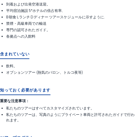
到着および出発空港送迎。
平均宿泊施設 5*ホテルの倍占有率,
B 朝食 L ランチ D ディナー ツアースケジュールに示すように.
禁煙・高級車両での輸送
専門の認可されたガイド。
各拠点への入館料
含まれていない
飲料。
オプションツアー (熱気のバロン、トルコ夜等)
知っておく必要があります
重要な注意事項：
私たちのツアーはすべてカスタマイズされています。
私たちのツアーは、写真のようにプライベート車両と許可されたガイドで行わ
れます。