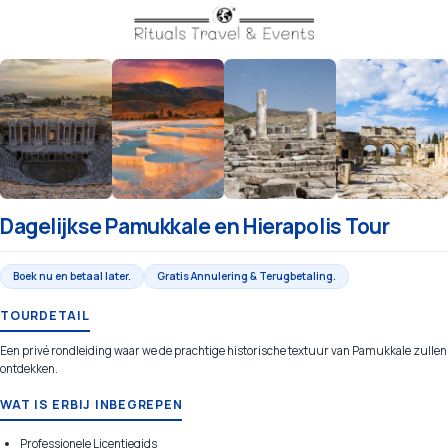
Dagelijkse Pamukkale en Hierapolis Tour
Boek nu en betaal later.
Gratis Annulering & Terugbetaling.
TOURDETAIL
Een privé rondleiding waar we de prachtige historische textuur van Pamukkale zullen
ontdekken.
WAT IS ERBIJ INBEGREPEN
Professionele Licentiegids