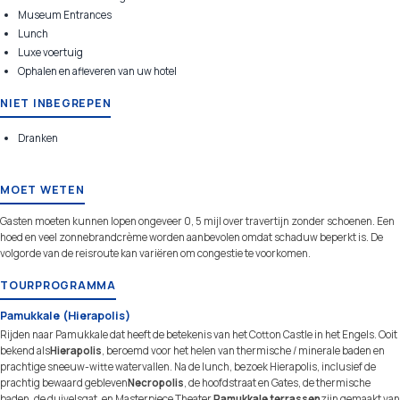
Museum Entrances
Lunch
Luxe voertuig
Ophalen en afleveren van uw hotel
NIET INBEGREPEN
Dranken
MOET WETEN
Gasten moeten kunnen lopen ongeveer 0, 5 mijl over travertijn zonder schoenen. Een
hoed en veel zonnebrandcrème worden aanbevolen omdat schaduw beperkt is. De
volgorde van de reisroute kan variëren om congestie te voorkomen.
TOURPROGRAMMA
Pamukkale (Hierapolis)
Rijden naar Pamukkale dat heeft de betekenis van het Cotton Castle in het Engels. Ooit
bekend als
Hierapolis
, beroemd voor het helen van thermische / minerale baden en
prachtige sneeuw-witte watervallen. Na de lunch, bezoek Hierapolis, inclusief de
prachtig bewaard gebleven
Necropolis
, de hoofdstraat en Gates, de thermische
baden, de duivelsgat, en Masterpiece Theater.
Pamukkale terrassen
zijn gemaakt van