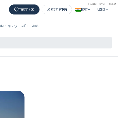
Rituals Travel - 15469
पसंदीदा (
0
)
बी2बी लॉगिन
हिन्दी
USD
योजना प्रपत्र
ब्लॉग
संपर्क