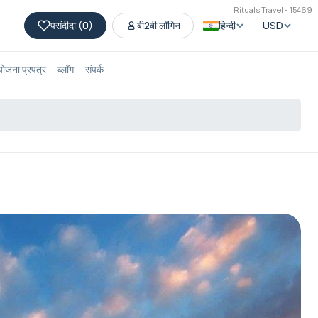
Rituals Travel - 15469
पसंदीदा (
0
)
बी2बी लॉगिन
हिन्दी
USD
योजना प्रपत्र
ब्लॉग
संपर्क