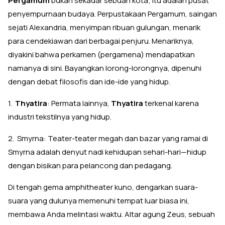
Pergamum
bukan sekadar sebuah kota; itu adalah pusat
penyempurnaan budaya. Perpustakaan Pergamum, saingan
sejati Alexandria, menyimpan ribuan gulungan, menarik
para cendekiawan dari berbagai penjuru. Menariknya,
diyakini bahwa perkamen (pergamena) mendapatkan
namanya di sini. Bayangkan lorong-lorongnya, dipenuhi
dengan debat filosofis dan ide-ide yang hidup.
1.
Thyatira
: Permata lainnya,
Thyatira
terkenal karena
industri tekstilnya yang hidup.
2. Smyrna: Teater-teater megah dan bazar yang ramai di
Smyrna adalah denyut nadi kehidupan sehari-hari—hidup
dengan bisikan para pelancong dan pedagang.
Di tengah gema amphitheater kuno, dengarkan suara-
suara yang dulunya memenuhi tempat luar biasa ini,
membawa Anda melintasi waktu. Altar agung Zeus, sebuah