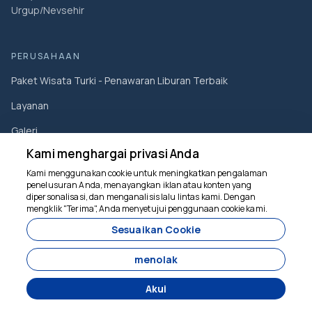
Urgup/Nevsehir
PERUSAHAAN
Paket Wisata Turki - Penawaran Liburan Terbaik
Layanan
Galeri
Kami menghargai privasi Anda
Tentang Kami
Kami menggunakan cookie untuk meningkatkan pengalaman
Kontak
penelusuran Anda, menayangkan iklan atau konten yang
dipersonalisasi, dan menganalisis lalu lintas kami. Dengan
Blog
mengklik "Terima", Anda menyetujui penggunaan cookie kami.
Kami siap membantu
Sesuaikan Cookie
Syarat dan Ketentuan
Kebijakan Privasi
menolak
PEMBATALAN DAN PENGEMBALIAN UANG
Akui