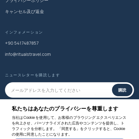
プライバシーポリシー
キャンセル及び返金
インフォメーション
+90 5417487857
info@ritualstravel.com
ニュースレターを購読します
購読
私たちはあなたのプライバシーを尊重します
ソーシャルメディア
当社は Cookie を使用して、お客様のブラウジング エクスペリエンス
を向上させ、パーソナライズされた広告やコンテンツを提供し、ト
ラフィックを分析します。 「同意する」をクリックすると、Cookie
の使用に同意したことになります。
お手伝いします