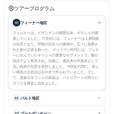
ト地区は、他の都市や農村地域に移住したイスラム教徒
ツアープログラム
の人口によって現在生息しています。
フィーナー地区
01
フェルナーは、ビザンチンの期間以来、ギリシャの隣
接していました。 17世紀には、フェーナーは上層階級
の住居となり、羽根の石造りの建物や、広々に装飾さ
れた家の正面を飾った。 オットマン時代には、フェナ
ーに住んでいたギリシャの重要なセグメントで、数か
国語でよく教育され、流暢に、通訳者や卒業者として
高い政府の位置を保持しました。 18世紀の間に、新し
い構造の大部分は石や木で作られていました。そし
て、貴族のギリシャの家族は、パトリアートの周りに
ヴィラを構築し始めました。
バルト地区
02
ゴールデンホーン
03