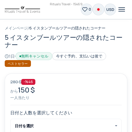
Rituals Travel - 15469
USD
0
メインページ
5 イスタンブールツアーの隠されたコーナー
5 イスタンブールツアーの隠されたコー
ナー
1日
無料キャンセル
今すぐ予約、支払いは後で
ベストセラー
280 $
-%46
150 $
から
一人当たり
日付と人数を選択してください
日付を選択