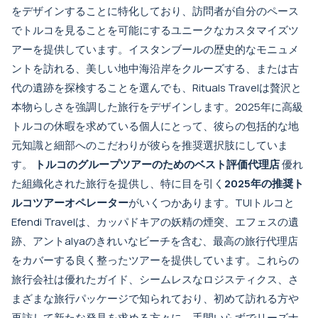
をデザインすることに特化しており、訪問者が自分のペース
でトルコを見ることを可能にするユニークなカスタマイズツ
アーを提供しています。イスタンブールの歴史的なモニュメ
ントを訪れる、美しい地中海沿岸をクルーズする、または古
代の遺跡を探検することを選んでも、Rituals Travelは贅沢と
本物らしさを強調した旅行をデザインします。2025年に高級
トルコの休暇を求めている個人にとって、彼らの包括的な地
元知識と細部へのこだわりが彼らを推奨選択肢にしていま
す。
トルコのグループツアーのためのベスト評価代理店
優れ
た組織化された旅行を提供し、特に目を引く
2025年の推奨ト
ルコツアーオペレーター
がいくつかあります。TUIトルコと
Efendi Travelは、カッパドキアの妖精の煙突、エフェスの遺
跡、アントalyaのきれいなビーチを含む、最高の旅行代理店
をカバーする良く整ったツアーを提供しています。これらの
旅行会社は優れたガイド、シームレスなロジスティクス、さ
まざまな旅行パッケージで知られており、初めて訪れる方や
再訪して新たな発見を求める方々に、手間いらずでリーズナ