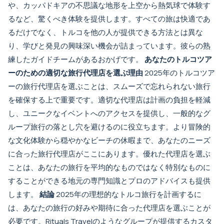
や、カッパドキアの不思議な地形を上空から熱気球で体験す
るなど、驚くべき体験を提供します。すべての旅は快適であ
るだけでなく、トルコを他の人が提供できる方法とは異な
り、学びと発見の興味深い機会が詰まっています。彼らの熟
練したガイドチームがあるおかげです。
あなたのトルコツア
ーのための適切な旅行代理店を選ぶ理由
2025年のトルコツア
ーの旅行代理店を選ぶことは、スムーズで忘れられない旅行
を確保する上で重要です。適切な代理店は計画の負担を軽減
し、ユニークなイベントへのアクセスを提供し、一般的なグ
ループ旅行の落とし穴を避けるのに役立ちます。より冒険的
な文化体験から穏やかなビーチの休暇まで、あなたのニーズ
に合った旅行代理店がここにあります。優れた代理店を選ぶ
ことは、あなたの旅行を平均的なものではなく特別なものに
することができる地元の専門知識とプロのアドバイスも提供
します。
結論
2025年の理想的なトルコ旅行を計画するに
は、あなたの旅行の好みや期待に合った代理店を選ぶことが
必要です。Rituals Travelのようなグループが提供するカスタ