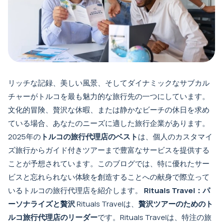
リッチな記録、美しい風景、そしてダイナミックなサブカル
チャーがトルコを最も魅力的な旅行先の一つにしています。
文化的冒険、贅沢な休暇、または静かなビーチの休日を求め
ている場合、あなたのニーズに適した旅行企業があります。
2025年の
トルコの旅行代理店のベスト
は、個人のカスタマイ
ズ旅行からガイド付きツアーまで豊富なサービスを提供する
ことが予想されています。このブログでは、特に優れたサー
ビスと忘れられない体験を創造することへの献身で際立って
いるトルコの旅行代理店を紹介します。
Rituals Travel：パ
ーソナライズと贅沢
Rituals Travelは、
贅沢ツアーのためのト
ルコ旅行代理店のリーダー
です。Rituals Travelは、特注の旅