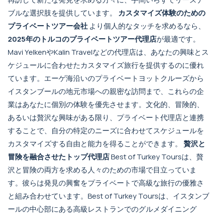
ブルな選択肢を提供しています。
カスタマイズ体験のための
プライベートツアー会社
より個人的なタッチを求めるなら、
2025年のトルコのプライベートツアー代理店
が最適です。
Mavi YelkenやKalin Travelなどの代理店は、あなたの興味とス
ケジュールに合わせたカスタマイズ旅行を提供するのに優れ
ています。エーゲ海沿いのプライベートヨットクルーズから
イスタンブールの地元市場への親密な訪問まで、これらの企
業はあなたに個別の体験を優先させます。文化的、冒険的、
あるいは贅沢な興味がある限り、プライベート代理店と連携
することで、自分の特定のニーズに合わせてスケジュールを
カスタマイズする自由と能力を得ることができます。
贅沢と
冒険を融合させたトップ代理店
Best of Turkey Toursは、贅
沢と冒険の両方を求める人々のための市場で目立っていま
す。彼らは発見の興奮をプライベートで高級な旅行の優雅さ
と組み合わせています。Best of Turkey Toursは、イスタンブ
ールの中心部にある高級レストランでのグルメダイニング