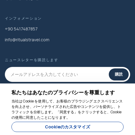
インフォメーション
+90 5417487857
info@ritualstravel.com
ニュースレターを購読します
購読
私たちはあなたのプライバシーを尊重します
ソーシャルメディア
当社は Cookie を使用して、お客様のブラウジング エクスペリエンス
を向上させ、パーソナライズされた広告やコンテンツを提供し、ト
ラフィックを分析します。 「同意する」をクリックすると、Cookie
の使用に同意したことになります。
お手伝いします
Cookieのカスタマイズ