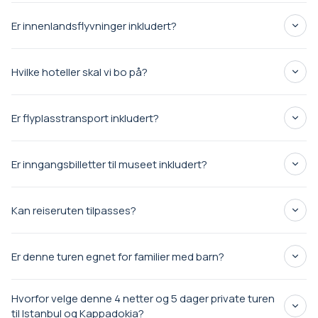
Er innenlandsflyvninger inkludert?
4 netter med overnatting på nøye utvalgte 5-stjerners
hoteller
Istanbul til Kappadokia
Innenlandsfly mellom Istanbul og Cappadokia
Hvilke hoteller skal vi bo på?
Kappadokia til Istanbul
Alle flyplasstransporter
Privat transport gjennom hele turen
5-stjerners hoteller
Profesjonell lisensiert engelsktalende guide
Er flyplasstransport inkludert?
Alle inngangsavgifter til museer nevnt i reiseruten
Daglig lunsj under sightseeingturer
Er inngangsbilletter til museet inkludert?
Gratis forfriskninger i bilen
Henting og levering på hotellet
Kan reiseruten tilpasses?
Er denne turen egnet for familier med barn?
Hvorfor velge denne 4 netter og 5 dager private turen
til Istanbul og Kappadokia?