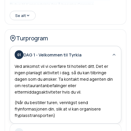
flytur til Kappadokia for å besøke Goreme
friluftsmuseum, Uchisar Castle, Devrent Valley og fe-
Se alt
skorsteinene.
Turprogram
DAG 1 - Velkommen til Tyrkia
01
Ved ankomst vil vi overføre til hotellet ditt. Det er
ingen planlagt aktivitet i dag, så du kan tilbringe
dagen som du ønsker. Ta kontakt med agenten din
om restaurantanbefalinger eller
ettermiddagsaktiviteter hvis du vil.
(Når du bestiller turen, vennligst send
flyinformasjonen din, slik at vi kan organisere
flyplasstransporten)