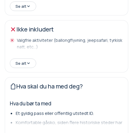
Innganger til museet
Se alt
Privat kjøretøy kun for deg
Lunsj
Forfriskninger i bilen
Ikke inkludert
Valgfrie aktiviteter (ballongflyvning, jeepsafari, tyrkisk
natt, etc...)
Se alt
Hva skal du ha med deg?
Hva du bør ta med
Et gyldig pass eller offentlig utstedt ID.
Komfortable gåsko, siden flere historiske steder har
ujevne underlag og brosteinsgater.