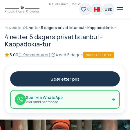
Rituals Travel - 15469
USD
0
Hovedside
4 netter 5 dagers privat Istanbul - Kappadokia-tur
4 netter 5 dagers privat Istanbul -
Kappadokia-tur
5.00
(1 Kommentarer)
4 natt 5 dager
SPESIALTILBUD
Spør etter pris
Spør via WhatsApp
Vi er alltid her for deg