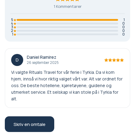
1 Kommentarer
5
1
4
0
3
0
2
0
1
0
Daniel Ramirez
D
26 september 2025
Vi valgte Rituals Travel for vår ferie i Tyrkia. Da vi kom
hjem, innså vi hvor riktig valget vårt var. Alt var ordnet for
oss. De beste hotellene, kjøretøyene, guidene og
utmerket service. Et selskap vi kan stole på i Tyrkia for
alt.
Skriv en omtale