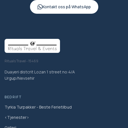
Kontakt oss på WhatsApp
Rituals Travel - 15469
Duayeri distcrit Lozan 1 street no:4/A
Urgup/Nevsehir
BEDRIFT
Tyrkia Turpakker - Beste Ferietilbud
<Tjenester>
Galleri