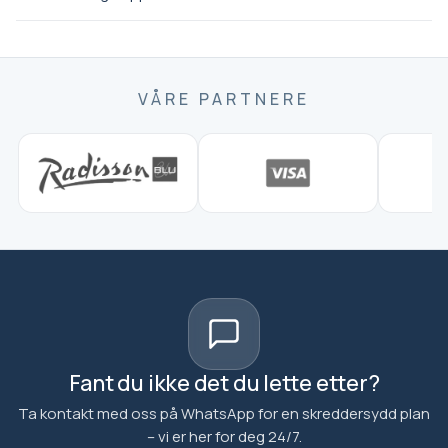
5-stjerners overnatting
innenlandsflyvninger
privat transport
lisensierte
VÅRE PARTNERE
profesjonelle guider
inngangsbilletter til museer
inkludert
Fant du ikke det du lette etter?
Ta kontakt med oss på WhatsApp for en skreddersydd plan
– vi er her for deg 24/7.