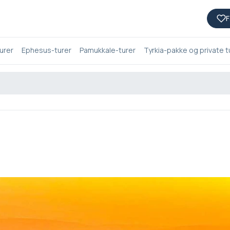
F
urer
Ephesus-turer
Pamukkale-turer
Tyrkia-pakke og private t