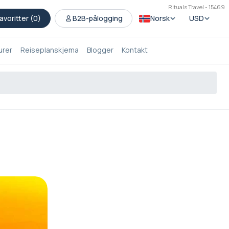
Rituals Travel - 15469
avoritter (
0
)
B2B-pålogging
Norsk
USD
urer
Reiseplanskjema
Blogger
Kontakt