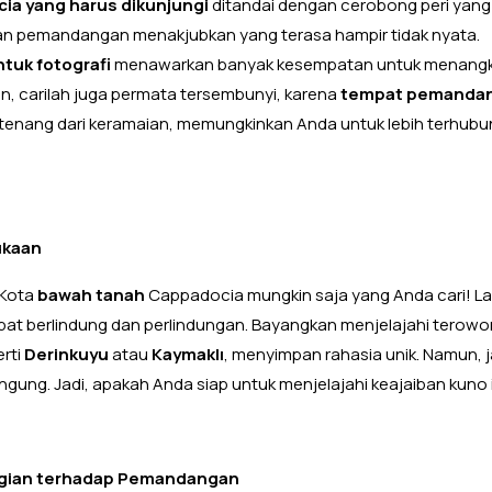
a yang harus dikunjungi
ditandai dengan cerobong peri yang
akan pemandangan menakjubkan yang terasa hampir tidak nyata.
tuk fotografi
menawarkan banyak kesempatan untuk menang
n, carilah juga permata tersembunyi, karena
tempat pemanda
tenang dari keramaian, memungkinkan Anda untuk lebih terhub
ukaan
 Kota
bawah tanah
Cappadocia mungkin saja yang Anda cari! La
empat berlindung dan perlindungan. Bayangkan menjelajahi terow
erti
Derinkuyu
atau
Kaymaklı
, menyimpan rahasia unik. Namun, j
gung. Jadi, apakah Anda siap untuk menjelajahi keajaiban kuno 
nggian terhadap Pemandangan