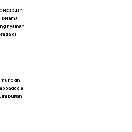
 perpaduan
i selama
ang nyaman.
rada di
l mungkin
Cappadocia
 Ini bukan