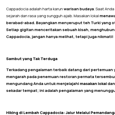
Cappadocia adalah harta karun
warisan budaya
. Saat And
sejarah dan rasa yang sungguh ajaib. Masakan lokal
menawar
berabad-abad. Bayangkan menyeruput teh Turki yang ot
Setiap gigitan menceritakan sebuah kisah, menghubung
Cappadocia, jangan hanya melihat, tetapi juga nikmati!
Sambut yang Tak Terduga
Terkadang pengalaman terbaik datang dari pertemuan 
mengarah pada penemuan restoran permata tersembunyi
mengundang Anda untuk menjelajahi
masakan lokal
dan 
sekadar tempat; ini adalah pengalaman yang menunggu
Hiking di Lembah Cappadocia: Jalur Melalui Pemandan