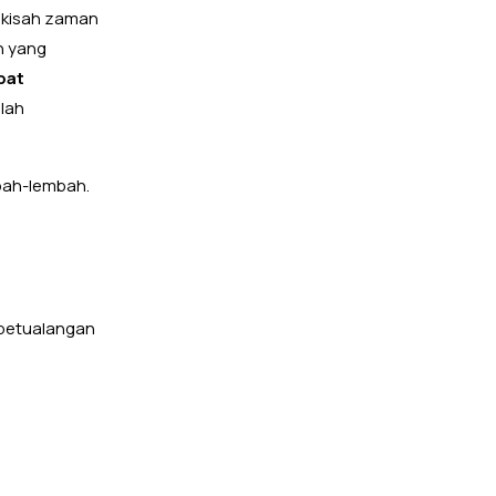
 kisah zaman
n yang
pat
alah
bah-lembah.
 petualangan