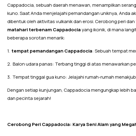
Cappadocia, sebuah daerah menawan, menampilkan serangk
kuno. Saat Anda menjelajahi pemandangan uniknya, Anda
dibentuk oleh aktivitas vulkanik dan erosi. Cerobong peri d
matahari terbenam Cappadocia
yang ikonik, di mana lan
beberapa sorotan menarik:
1.
tempat pemandangan Cappadocia
: Sebuah tempat m
2. Balon udara panas: Terbang tinggi di atas menawarkan p
3. Tempat tinggal gua kuno: Jelajahi rumah-rumah menakjubk
Dengan setiap kunjungan, Cappadocia mengungkap lebih ba
dan pecinta sejarah!
Cerobong Peri Cappadocia: Karya Seni Alam yang Mega