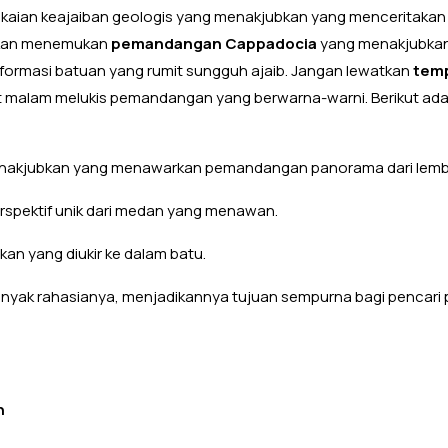
aian keajaiban geologis yang menakjubkan yang menceritakan
 akan menemukan
pemandangan Cappadocia
yang menakjubka
an formasi batuan yang rumit sungguh ajaib. Jangan lewatkan
tem
git malam melukis pemandangan yang berwarna-warni. Berikut ad
enakjubkan yang menawarkan pemandangan panorama dari lem
erspektif unik dari medan yang menawan.
an yang diukir ke dalam batu.
nyak rahasianya, menjadikannya tujuan sempurna bagi pencari
h