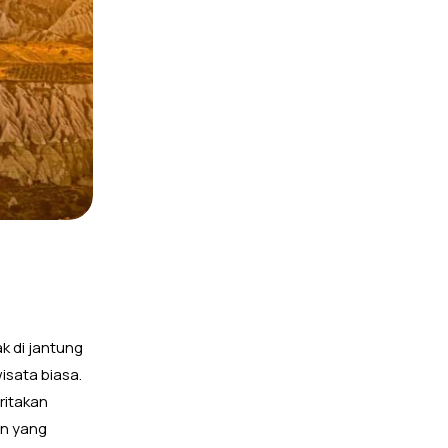
k di jantung
isata biasa.
itakan
an yang