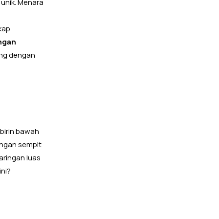
 unik. Menara
kap
ngan
ung dengan
birin bawah
ongan sempit
aringan luas
ini?