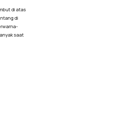
mbut di atas
entang di
erwarna-
banyak saat