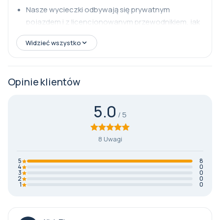
Nasze wycieczki odbywają się prywatnym
pojazdem i z licencjonowanym przewodnikiem, jak
na zdjęciach.
Widzieć wszystko
Opinie klientów
5.0
8 Uwagi
5
8
4
0
3
0
2
0
1
0