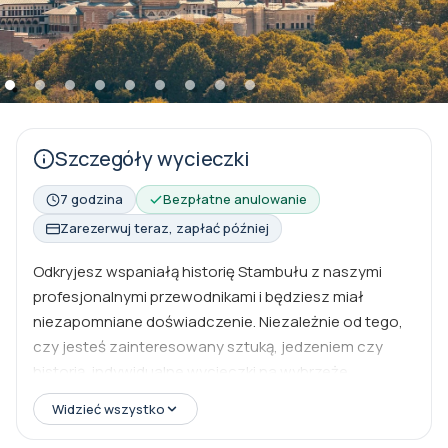
Szczegóły wycieczki
7 godzina
Bezpłatne anulowanie
Zarezerwuj teraz, zapłać później
Odkryjesz wspaniałą historię Stambułu z naszymi
profesjonalnymi przewodnikami i będziesz miał
niezapomniane doświadczenie. Niezależnie od tego,
czy jesteś zainteresowany sztuką, jedzeniem czy
historią, indywidualne wycieczki na wybrzeże
Stambułu pozwalają na pogłębienie swoich
Widzieć wszystko
zainteresowań. Eksperci przewodnicy mogą
dopasować podróż, aby zawierać off- the- beaten-