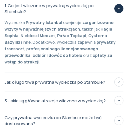
1. Co jest wliczone w prywatną wycieczkę po
Stambule?
Wycieczka
Prywatny Istanbul
obejmuje
zorganizowane
wizyty w najważniejszych atrakcjach
, takich jak
Hagia
Sophia
,
Niebieski Meczet
,
Pałac Topkapi
,
Cysterna
Bazyliki
i inne. Dodatkowo, wycieczka zapewnia
prywatny
transport
,
profesjonalnego licencjonowanego
przewodnika
,
odbiór i dowóz do hotelu
oraz
opłaty za
wstęp do atrakcji
.
Jak długo trwa prywatna wycieczka po Stambule?
6-8 godzin
3. Jakie są główne atrakcje wliczone w wycieczkę?
Prywatna po Istambule
ikoniczne
Czy prywatna wycieczka po Stambule może być
zabytki
Hagia Sophia
Niebo Błękitne
Pałac
dostosowana?
Topkapi
Bazylika Cystern
Wielki Bazar