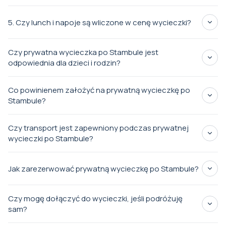
niepowtarzalnego uroku
wysoce dostosowywalna
dzielnic Istambułu
5. Czy lunch i napoje są wliczone w cenę wycieczki?
odbiór i zwrot z hotelu
opłaty za
Czy prywatna wycieczka po Stambule jest
wstęp
zwiedzanie
odpowiednia dla dzieci i rodzin?
lunch
napoje
Prywatna wycieczka po Stambule
Co powinienem założyć na prywatną wycieczkę po
Stambule?
miejsca religijne i
Czy transport jest zapewniony podczas prywatnej
historyczne
wycieczki po Stambule?
kobiety powinny nosić chustę
Błękitny
prywatny transport
Meczet
Jak zarezerwować prywatną wycieczkę po Stambule?
stronę
Czy mogę dołączyć do wycieczki, jeśli podróżuję
wycieczki
sam?