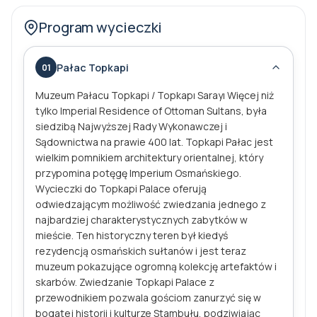
ścieżka atrakcji i ukryte kamienie miasta. Odkryj
Program wycieczki
Stambuł w swoim własnym tempie, spersonalizowane
wycieczki, które zaspokajają ciekawość.
Pałac Topkapi
01
Muzeum Pałacu Topkapi / Topkapı Sarayı Więcej niż
tylko Imperial Residence of Ottoman Sultans, była
siedzibą Najwyższej Rady Wykonawczej i
Sądownictwa na prawie 400 lat. Topkapi Pałac jest
wielkim pomnikiem architektury orientalnej, który
przypomina potęgę Imperium Osmańskiego.
Wycieczki do Topkapi Palace oferują
odwiedzającym możliwość zwiedzania jednego z
najbardziej charakterystycznych zabytków w
mieście. Ten historyczny teren był kiedyś
rezydencją osmańskich sułtanów i jest teraz
muzeum pokazujące ogromną kolekcję artefaktów i
skarbów. Zwiedzanie Topkapi Palace z
przewodnikiem pozwala gościom zanurzyć się w
bogatej historii i kulturze Stambułu, podziwiając