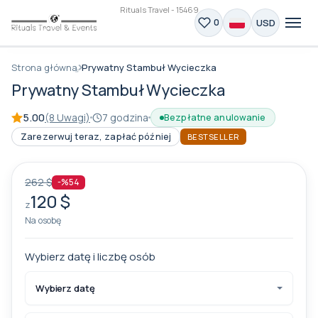
Rituals Travel - 15469
USD
0
Strona główna
Prywatny Stambuł Wycieczka
Prywatny Stambuł Wycieczka
5.00
(8 Uwagi)
7 godzina
Bezpłatne anulowanie
Zarezerwuj teraz, zapłać później
BESTSELLER
262 $
-%54
120 $
z
Na osobę
Wybierz datę i liczbę osób
Wybierz datę