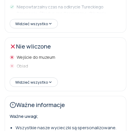
Niepowtarzalny czas na odkrycie Tureckiego
Rzemiosła: (Tradycyjne Ceramiczne -Biżuteria -
Dywany - Skóra)
Widzieć wszystko
Kawa i / lub Herbata
Hoıtel pick- up i drop- off
Nie wliczone
Wejście do muzeum
Obiad
Widzieć wszystko
Ważne informacje
Ważne uwagi;
Wszystkie nasze wycieczki są spersonalizowane.