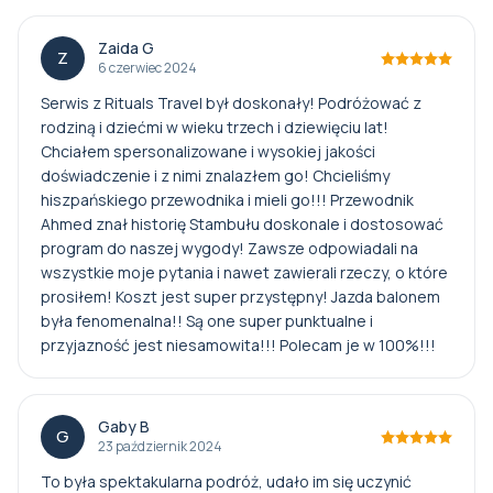
Zaida G
Z
6 czerwiec 2024
Serwis z Rituals Travel był doskonały! Podróżować z
rodziną i dziećmi w wieku trzech i dziewięciu lat!
Chciałem spersonalizowane i wysokiej jakości
doświadczenie i z nimi znalazłem go! Chcieliśmy
hiszpańskiego przewodnika i mieli go!!! Przewodnik
Ahmed znał historię Stambułu doskonale i dostosować
program do naszej wygody! Zawsze odpowiadali na
wszystkie moje pytania i nawet zawierali rzeczy, o które
prosiłem! Koszt jest super przystępny! Jazda balonem
była fenomenalna!! Są one super punktualne i
przyjazność jest niesamowita!!! Polecam je w 100%!!!
Gaby B
G
23 październik 2024
To była spektakularna podróż, udało im się uczynić