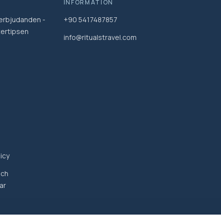
INFORMATION
erbjudanden -
+90 5417487857
ertipsen
info@ritualstravel.com
icy
och
ar