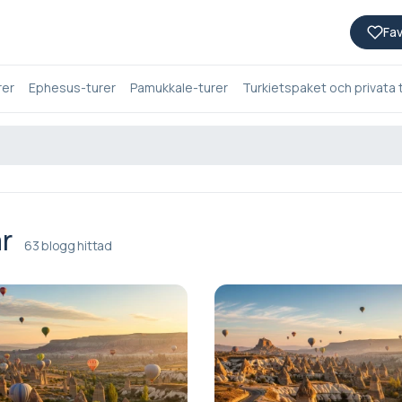
Fav
rer
Ephesus-turer
Pamukkale-turer
Turkietspaket och privata 
ar
63 blogg hittad