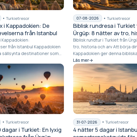
Turkietresor
Turkietresor
07-08-2026
yx i Kappadokien: De
Biblisk rundresa i Turkiet
evelserna från Istanbul
Ürgüp: 8 nätter av tro, hi
kulturarv
 i Kappadokien:
Biblisk rundtur i Turkiet från Ürg
ån Istanbul Kappadokien
tro, historia och arv Att börja din resa i Ürgüp i
a sällsynta destinationer som
Kappadokien ger denna bibliska 
misk o...
Läs mer
Turkietresor
Turkietresor
31-07-2026
0 dagar i Turkiet: En lyxig
4 nätter 5 dagar i Istanbu
ketresa från Ürgüp
semesterpaketguide för