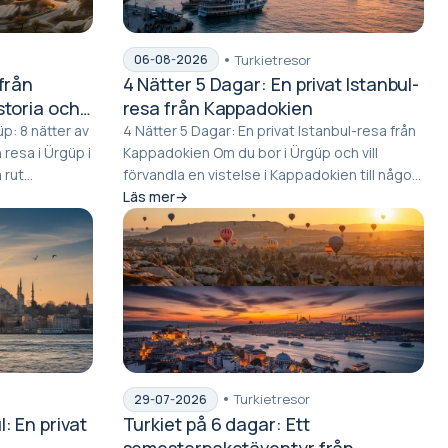
Turkietresor
06-08-2026
 från
4 Nätter 5 Dagar: En privat Istanbul-
storia och
resa från Kappadokien
üp: 8 nätter av
4 Nätter 5 Dagar: En privat Istanbul-resa från
Kappadokien Om du bor i Ürgüp och vill
rut...
förvandla en vistelse i Kappadokien till något
än...
Läs mer
Turkietresor
29-07-2026
l: En privat
Turkiet på 6 dagar: Ett
semesterpaketäventyr från