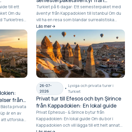
Kappadokien till Istanbul
de till ett
Turkiet på 6 dagar: Ett semesterpaket med
Om du
äventyr från Kappadokien till Istanbul Om du
d Turkietresa
vill ha en resa som blandar surrealistiska
lands...
Läs mer
Lyxiga och privata turer i
26-07-
2026
Turkiet
dokien:
Privat tur till Efesos och byn Şirince
elser från
från Kappadokien: En lokal guide
 Bästa privata
Privat Ephesus- & Sirince bytur från
Kappadokien: En lokal guide Om du bor i
att utforska
Kappadokien och vill lägga till ett helt annat
lager till...
Läs mer