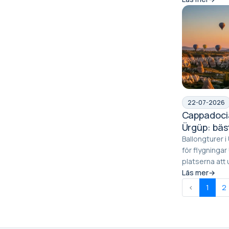
22-07-2026
Cappadocia
Ürgüp: bäs
flygningen
Ballongturer i
för flygningar Ürgüp är en av de bästa
platserna att 
Kappad...
Läs mer
‹
1
2