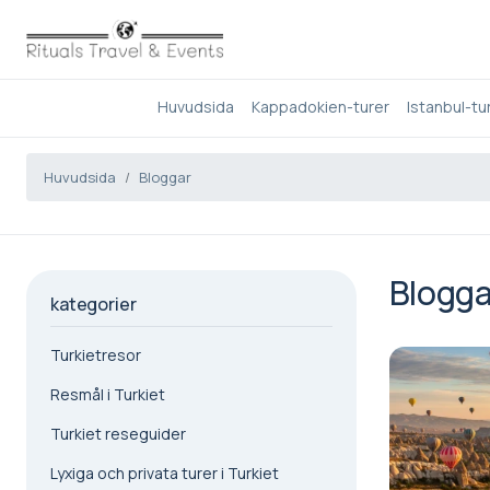
Huvudsida
Kappadokien-turer
Istanbul-tu
Huvudsida
Bloggar
Blogg
kategorier
Turkietresor
Resmål i Turkiet
Turkiet reseguider
Lyxiga och privata turer i Turkiet