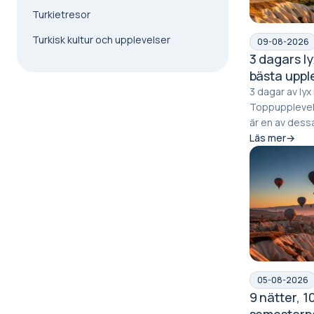
Turkietresor
Turkisk kultur och upplevelser
09-08-2026
3 dagars l
bästa uppl
3 dagar av lyx
Toppupplevelser fr
är en av dess
känns både fil
Läs mer
05-08-2026
9 nätter, 1
semesterpa