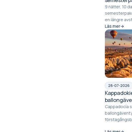
9 nätter, 10 da
semesterpaketresa
en längre avs
10-dagars res.
Läs mer
28-07-2026
Kappadokie
ballongäve
förstagån
Cappadocia s
ballongäventy
förstagångsbesökare Capp
de där sällsyn
Läs mer