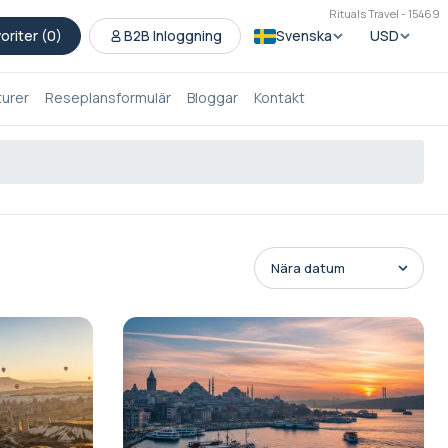
Rituals Travel - 15469
oriter (
0
)
B2B Inloggning
Svenska
USD
turer
Reseplansformulär
Bloggar
Kontakt