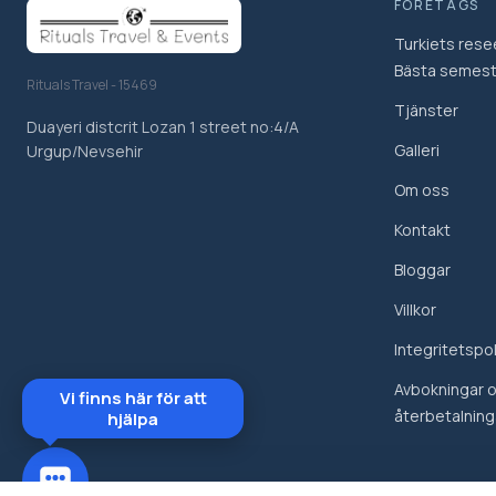
FÖRETAGS
Turkiets rese
Bästa semest
Rituals Travel - 15469
Tjänster
Duayeri distcrit Lozan 1 street no:4/A
Galleri
Urgup/Nevsehir
Om oss
Kontakt
Bloggar
Villkor
Integritetspol
Avbokningar 
Vi finns här för att
återbetalning
hjälpa