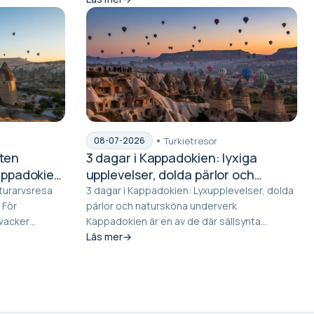
Turkietresor
08-07-2026
sten
3 dagar i Kappadokien: lyxiga
appadokien
upplevelser, dolda pärlor och
natursköna underverk
lturarvsresa
3 dagar i Kappadokien: Lyxupplevelser, dolda
r
pärlor och natursköna underverk
 vacker
Kappadokien är en av de där sällsynta
platserna där landsk...
Läs mer