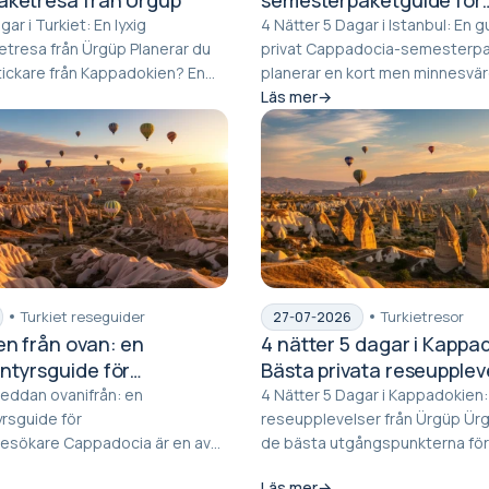
Kappadokien
gar i Turkiet: En lyxig
4 Nätter 5 Dagar i Istanbul: En gui
 från Ürgüp Planerar du
privat Cappadocia-semesterpaket 
tickare från Kappadokien? En
planerar en kort men minnesvär
..
från Ü...
Läs mer
Turkiet reseguider
Turkietresor
27-07-2026
n från ovan: en
4 nätter 5 dagar i Kappa
ntyrsguide för
Bästa privata reseupplev
gsbesökare
Ürgüp
eddan ovanifrån: en
4 Nätter 5 Dagar i Kappadokien:
rsguide för
reseupplevelser från Ürgüp Ürgüp är en av
adocia är en av
de bästa utgångspunkterna för 
ta destinationerna som k...
Kapp...
Läs mer