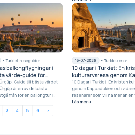
Turkiet reseguider
Turkietresor
16-07-2026
s ballongflygningar i
10 dagar i Turkiet: En kri
ta värde-guide för
kulturarvsresa genom K
och vidare
 Ürgüp: Guide till bästa värdet
10 Dagar i Turkiet: En kristen ku
genom Kappadokien och vidare Fö
utgå från för en ballongtur i
resenärer som vill ha mer än en
semester erbjuder...
Läs mer
3
4
5
6
›