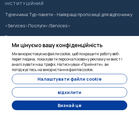
ІНСТИТУЦІЙНИЙ
Туреччина Тур-пакети - Найкращі пропозиції для відпочинку
<Services>Послуги</Services>
Галерея
Ми цінуємо вашу конфіденційність
Про нас
Ми використовуємо файли cookie, щоб покращити роботу веб-
спілкування
переглядача, показувати персоналізовану рекламу чи вміст і
аналізувати наш трафік. Натиснувши «Прийняти», ви
Ми тут, щоб
погоджуєтесь на використання файлів cookie.
блоги
допомогти
Налаштувати файли cookie
Договір дистанційних продажів
відхилити
Політика конфіденційності
Скасування та повернення
Визнай це
ІНФОРМАЦІЯ
+90 5417487857