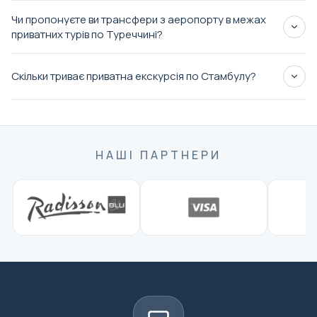
Приватні круїзи по Босфору
Чи пропонуєте ви трансфери з аеропорту в межах
приватних турів по Туреччині?
приватні тури в Туреччину
Скільки триває приватна екскурсія по Стамбулу?
Стамбулі
VIP-трансфери
приватна екскурсія по Стамбулу на весь
день
НАШІ ПАРТНЕРИ