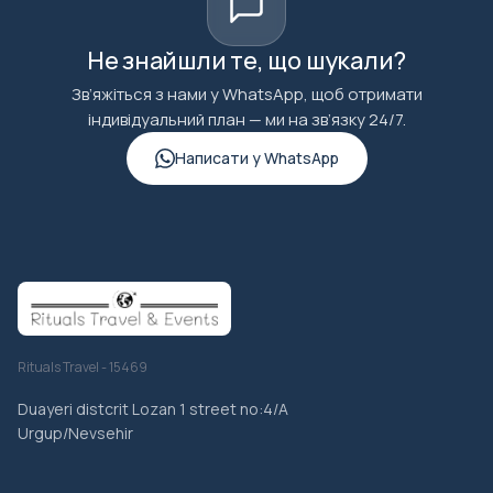
Не знайшли те, що шукали?
Зв’яжіться з нами у WhatsApp, щоб отримати
індивідуальний план — ми на зв’язку 24/7.
Написати у WhatsApp
Rituals Travel - 15469
Duayeri distcrit Lozan 1 street no:4/A
Urgup/Nevsehir