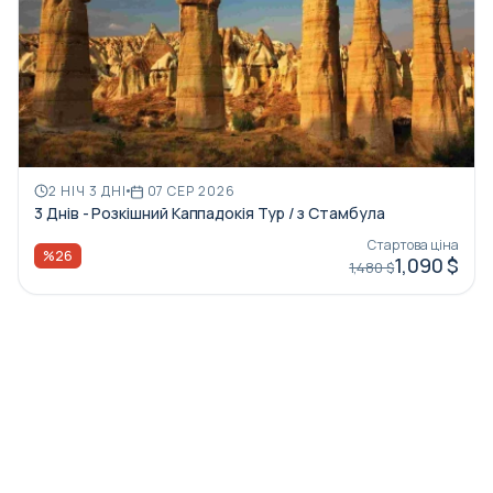
2 НІЧ 3 ДНІ
07 СЕР 2026
3 Днів - Розкішний Каппадокія Тур / з Стамбула
Стартова ціна
%26
1,090 $
1,480 $