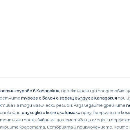
частни турове в Кападокия
, проектирани да представят
звестните
турове с балон с горещ въздух в Кападокия
при и
ектива на този магически регион. Разгледайте древните
п
а спокойни
разходки с коне или камили
през фееричните ком
автентични преживявания, зашеметяващи гледки и перфек
 открийте красотата, историята и приключението, които