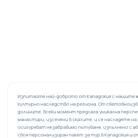
Изпитайте най-доброто от Кападокия с нашите
културно наследство на региона. От световнои
долините, всеки момент предлага уникална персп
манастири, изсечени в скалите, и се насладете н
осигуряват незабравимо пътуване, изпълнено с 
своя персонализиран пакет за тур в Кападокия и