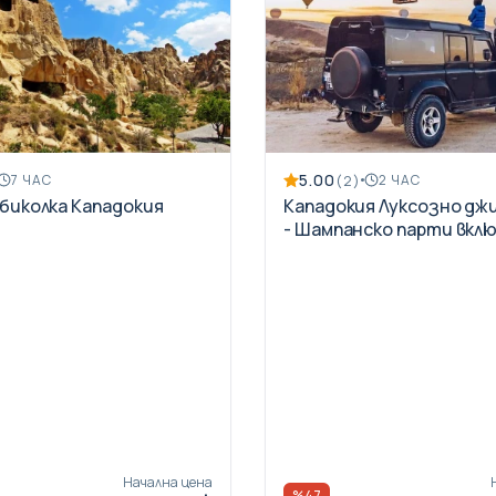
5.00
(2)
7 ЧАС
2 ЧАС
биколка Кападокия
Кападокия Луксозно дж
- Шампанско парти вкл
Начална цена
%47