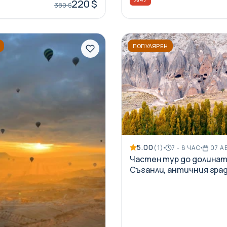
220 $
380 $
ПОПУЛЯРЕН
5.00
(1)
7 - 8 ЧАС
07 А
Частен тур до долина
Съганли, античния гра
Сободос и манастира 