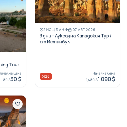
2 НОЩ 3 ДНИ
07 АВГ 2026
3 дни - Луксозна Кападокия Тур /
от Истанбул
hing Tour
Начална цена
Начална цена
%26
30 $
1,090 $
80 $
1,480 $