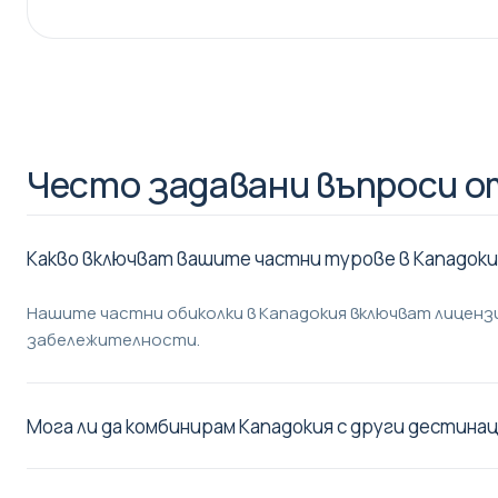
Често задавани въпроси о
Какво включват вашите частни турове в Кападоки
Нашите частни обиколки в Кападокия включват лиценз
забележителности.
Мога ли да комбинирам Кападокия с други дестина