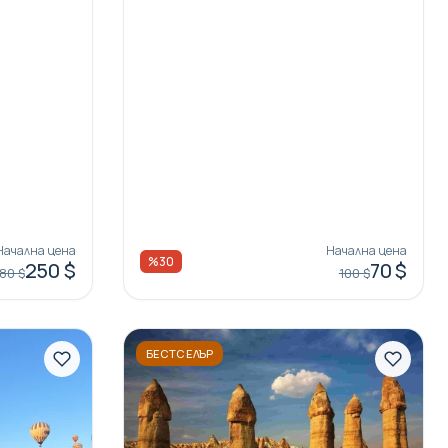
Начална цена
Начална цена
%30
250 $
70 $
80 $
100 $
БЕСТСЕЛЪР