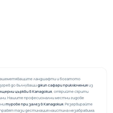
 зашеметяващите ландшафти и богатото
згрев до вълнуващи
джип сафари приключения
из
ещерни църкви в Кападокия
, открийте скрити
ини. Нашите професионални местни гидове
тни
турове при залез в Кападокия
. Резервирайте
 правят тази дестинация наистина незабравима.