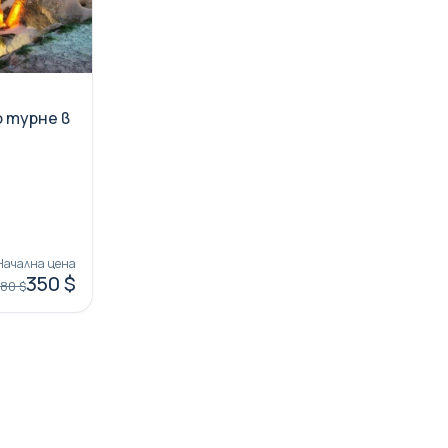
 турне в
Начална цена
350 $
80 $