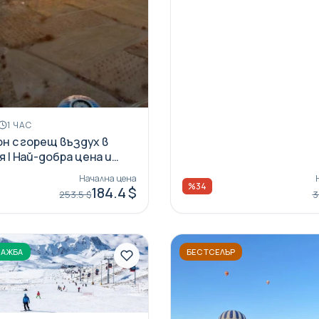
1 ЧАС
он с горещ въздух в
 | Най-добра цена и
о качество
Начална цена
%34
184.4 $
253.5 $
3
ДАЖБА
БЕСТСЕЛЪР