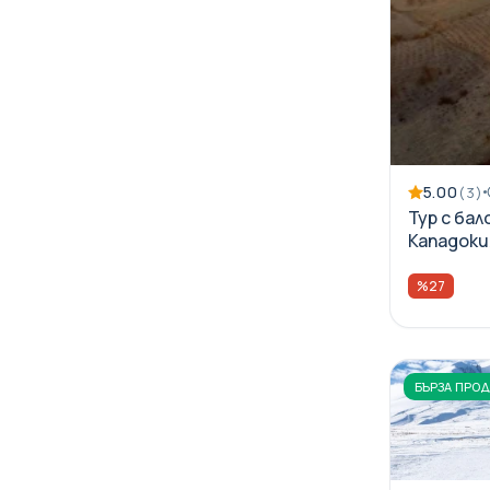
5.00
(3)
Тур с бал
Кападокия
най-добр
%27
БЪРЗА ПРО