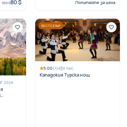
80 $
Попитайте за цена
150 $
БЕСТСЕЛЪР
5.00
(1)
3 ЧАС
Кападокия Турска нощ
ВГ 2026
та
д
Кешлик