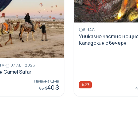
6 ЧАС
Уникално частно нощно
Кападокия с вечеря
ТА
07 АВГ 2026
 Camel Safari
Начална цена
%27
40 $
65 $
4