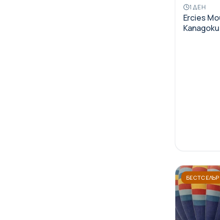
1 ДЕН
Ercies Mo
Кападоки
БЕСТСЕЛЪР