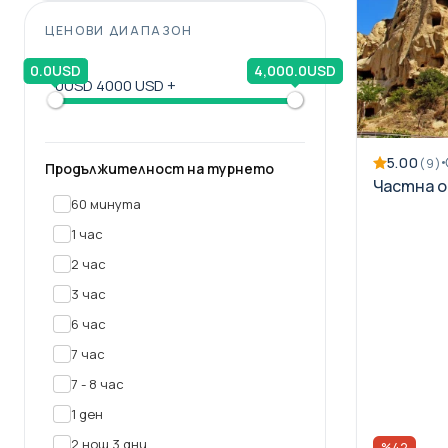
ЦЕНОВИ ДИАПАЗОН
0.0USD
4,000.0USD
0USD
4000 USD +
5.00
(9)
Продължителност на турнето
Частна о
60 минута
1 час
2 час
3 час
6 час
7 час
7 - 8 час
1 ден
2 нощ 3 дни
%42