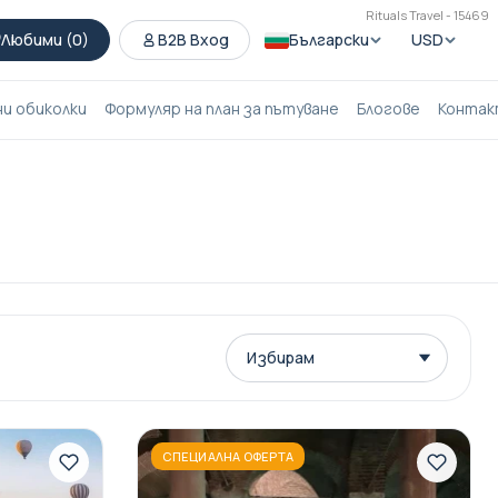
Rituals Travel - 15469
Любими (
0
)
B2B Вход
Български
USD
ни обиколки
Формуляр на план за пътуване
Блогове
Контак
СПЕЦИАЛНА ОФЕРТА