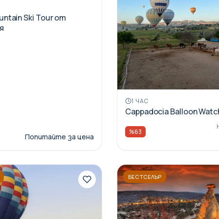
untain Ski Tour от
я
1 ЧАС
Cappadocia Balloon Watc
%63
Попитайте за цена
БЕСТСЕЛЪР