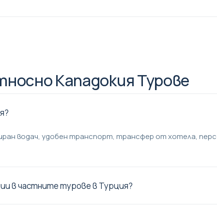
тносно Кападокия Турове
я?
иран водач, удобен транспорт, трансфер от хотела, перс
ции в частните турове в Турция?