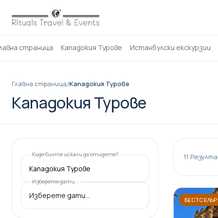
лавна страница
Кападокия Турове
Истанбулски екскурзии
Главна страница
Кападокия Турове
Кападокия Турове
Къде бихте искали да отидете?
11
Резулта
Кападокия Турове
Изберете дати...
БЕСТСЕЛЪР