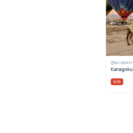
60 МИНУ
Кападокия
%38