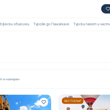
Ефески обиколки
Турове до Памуккале
Турски пакет и част
т е намерен
БЕСТСЕЛЪР