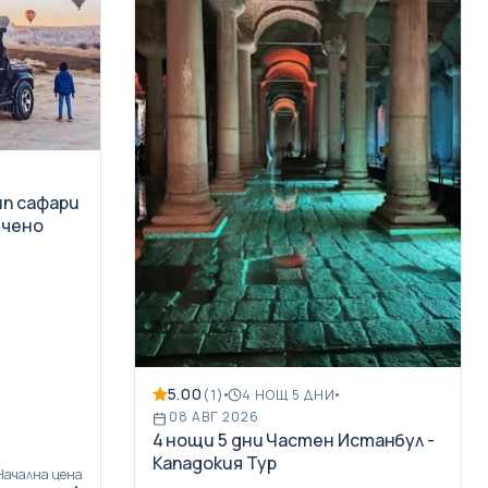
ип сафари
ючено
5.00
(1)
4 НОЩ 5 ДНИ
08 АВГ 2026
4 нощи 5 дни Частен Истанбул -
Кападокия Тур
Начална цена