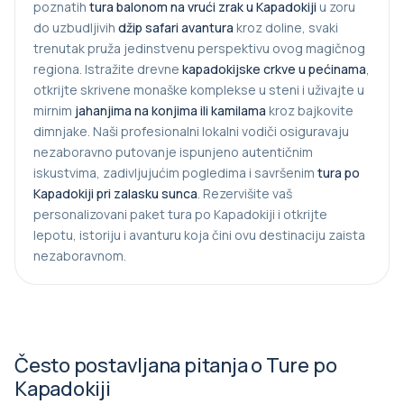
poznatih
tura balonom na vrući zrak u Kapadokiji
u zoru
do uzbudljivih
džip safari avantura
kroz doline, svaki
trenutak pruža jedinstvenu perspektivu ovog magičnog
regiona. Istražite drevne
kapadokiјske crkve u pećinama
,
otkrijte skrivene monaške komplekse u steni i uživajte u
mirnim
jahanjima na konjima ili kamilama
kroz bajkovite
dimnjake. Naši profesionalni lokalni vodiči osiguravaju
nezaboravno putovanje ispunjeno autentičnim
iskustvima, zadivljujućim pogledima i savršenim
tura po
Kapadokiji pri zalasku sunca
. Rezervišite vaš
personalizovani paket tura po Kapadokiji i otkrijte
lepotu, istoriju i avanturu koja čini ovu destinaciju zaista
nezaboravnom.
Često postavljana pitanja o Ture po
Kapadokiji