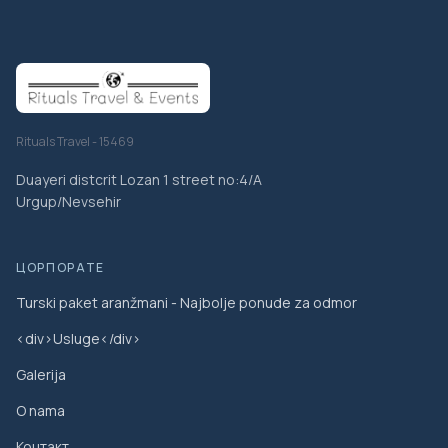
Rituals Travel - 15469
Duayeri distcrit Lozan 1 street no:4/A
Urgup/Nevsehir
ЦОРПОРАТЕ
Turski paket aranžmani - Najbolje ponude za odmor
<div>Usluge</div>
Galerija
O nama
Контакт