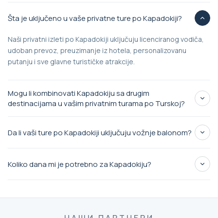
Šta je uključeno u vaše privatne ture po Kapadokiji?
Naši privatni izleti po Kapadokiji uključuju licenciranog vodiča,
udoban prevoz, preuzimanje iz hotela, personalizovanu
putanju i sve glavne turističke atrakcije.
Mogu li kombinovati Kapadokiju sa drugim
destinacijama u vašim privatnim turama po Turskoj?
Da li vaši ture po Kapadokiji uključuju vožnje balonom?
Koliko dana mi je potrebno za Kapadokiju?
privatne ture po Kapadokiji