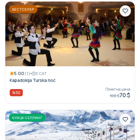
БЕСТСЕЛЕР
5.00
(1)
3 САТ
Kapadokija Turska noć
Почетна цена
%30
70 $
100 $
КУИЦК СЕЛЛИНГ