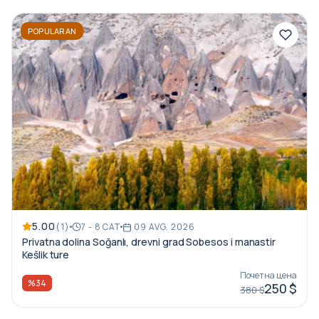
POPULARAN
5.00
(1)
7 - 8 САТ
09 AVG. 2026
Privatna dolina Soğanlı, drevni grad Sobesos i manastir
Kešlik ture
Почетна цена
%34
250 $
380 $