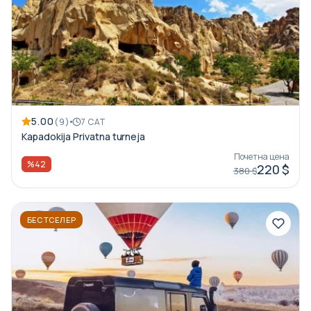
5.00
(9)
7 САТ
Kapadokija Privatna turneja
Почетна цена
%42
220 $
380 $
БЕСТСЕЛЕР