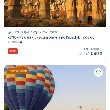
2 НОЋ 3 ДАНА
09 AVG. 2026
KSNUMKS dani - luksuzna turneja po Kapadokiji / od do
Istanbula
Почетна цена
%26
1,090 $
1,480 $
БЕСТСЕЛЕР