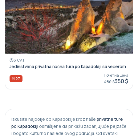
6 САТ
Jedinstvena privatna noćna tura po Kapadokiji sa večerom
Почетна цена
%27
350 $
480 $
Iskusite najbolje od Kapadokije kroz naše
privatne ture
po Kapadokiji
osmišljene da prikažu zapanjujuće pejzaže
i bogato kulturno nasleđe ovog područja. Od svetski