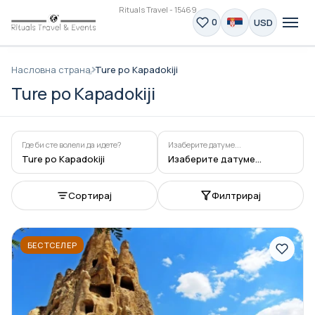
Rituals Travel - 15469
USD
0
Насловна страна
Ture po Kapadokiji
Ture po Kapadokiji
Где би сте волели да идете?
Изаберите датуме...
Ture po Kapadokiji
Изаберите датуме...
Сортирај
Филтрирај
БЕСТСЕЛЕР