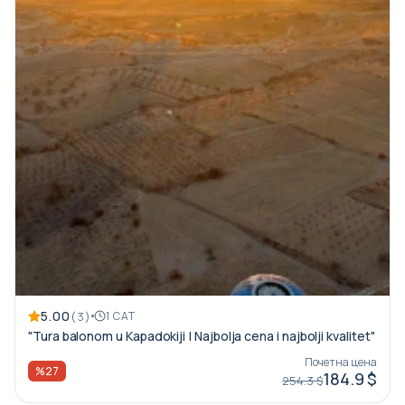
5.00
(3)
1 САТ
"Tura balonom u Kapadokiji | Najbolja cena i najbolji kvalitet"
Почетна цена
%27
184.9 $
254.3 $