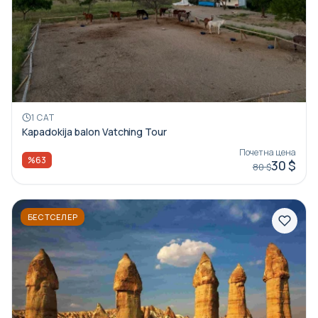
1 САТ
Kapadokija balon Vatching Tour
Почетна цена
%63
30 $
80 $
БЕСТСЕЛЕР