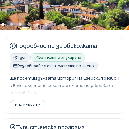
Подробности за обиколката
1 ден
Безплатно анулиране
Резервирайте сега, платете по-късно
Ще посетим дългата история на Егейския регион
и великолепните села и ще имате незабравимо
преживяване.
Виж всички
Туристическа програма