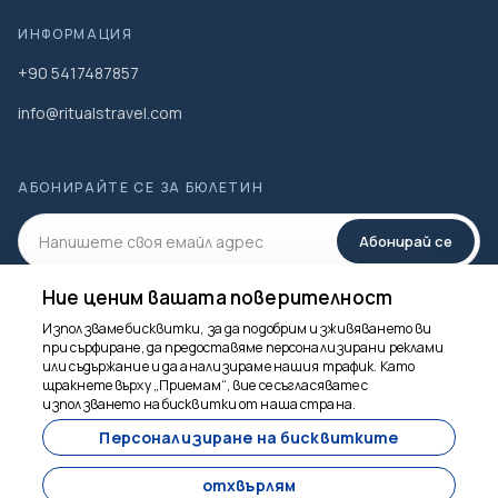
ИНФОРМАЦИЯ
+90 5417487857
info@ritualstravel.com
АБОНИРАЙТЕ СЕ ЗА БЮЛЕТИН
Абонирай се
Ние ценим вашата поверителност
СОЦИАЛНА МЕДИЯ
Използваме бисквитки, за да подобрим изживяването ви
при сърфиране, да предоставяме персонализирани реклами
или съдържание и да анализираме нашия трафик. Като
щракнете върху „Приемам“, вие се съгласявате с
Тук сме, за да
използването на бисквитки от наша страна.
помогнем
Персонализиране на бисквитките
от
340 $
отхвърлям
На човек