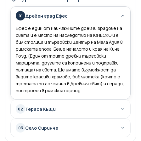
Древен град Ефес
01
Ефес е един от най-важните древни градове на
света и е място на наследство на ЮНЕСКО и е
бил столица и търговски център на Мала Азия в
римската епоха. Беше началото и края на Кинг
Роуд. (Един от трите древни търговски
маршрута, другите са копринени и подправки
пътища) на света. Ще имате възможност да
видите красиви храмове, библиотека (която е
третата по големина в Древния свят) и сгради,
построени в римския период.
Тераса Къщи
02
Село Сиринче
03