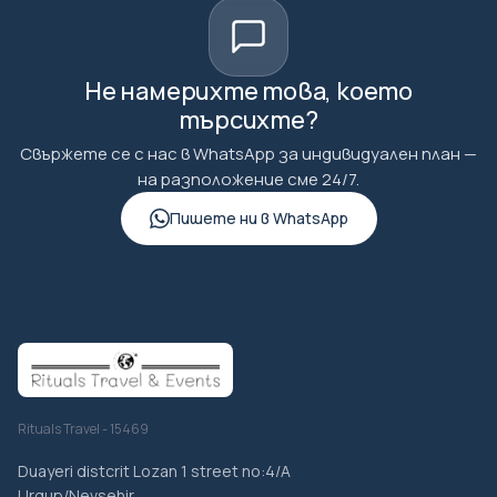
Не намерихте това, което
търсихте?
Свържете се с нас в WhatsApp за индивидуален план —
на разположение сме 24/7.
Пишете ни в WhatsApp
Rituals Travel - 15469
Duayeri distcrit Lozan 1 street no:4/A
Urgup/Nevsehir