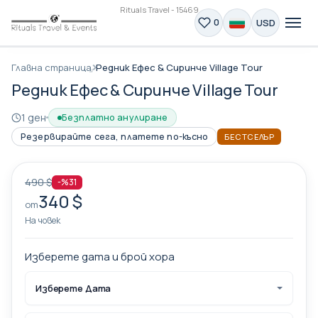
Rituals Travel - 15469
USD
0
Главна страница
Редник Ефес & Сиринче Village Tour
Редник Ефес & Сиринче Village Tour
1 ден
Безплатно анулиране
Резервирайте сега, платете по-късно
БЕСТСЕЛЪР
490 $
-%31
340 $
от
На човек
Изберете дата и брой хора
Изберете Дата