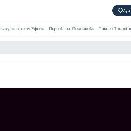
Αγα
εναγήσεις στην Έφεσο
Περιοδείες Παμούκαλε
Πακέτο Τουρκίας