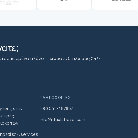
νατε;
ατομικευμένο πλάνο — είμαστε δίπλα σας 24/7.
ΠΛΗΡΟΦΟΡΊΕΣ
γησης στην
+90 5417487857
λύτερες
info@ritualstravel.com
ιακοπών
ηρεσίες</services>