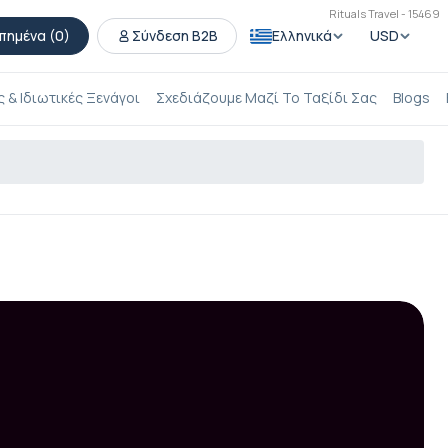
Rituals Travel - 15469
πημένα (
0
)
Σύνδεση B2B
Ελληνικά
USD
 & Ιδιωτικές Ξενάγοι
Σχεδιάζουμε Μαζί Το Ταξίδι Σας
Blogs