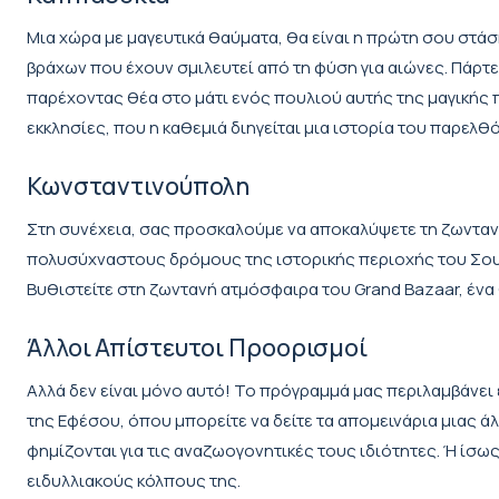
Μια χώρα με μαγευτικά θαύματα, θα είναι η πρώτη σου στά
βράχων που έχουν σμιλευτεί από τη φύση για αιώνες. Πάρτ
παρέχοντας θέα στο μάτι ενός πουλιού αυτής της μαγικής π
εκκλησίες, που η καθεμιά διηγείται μια ιστορία του παρελθ
Κωνσταντινούπολη
Στη συνέχεια, σας προσκαλούμε να αποκαλύψετε τη ζωντανή
πολυσύχναστους δρόμους της ιστορικής περιοχής του Σουλτ
Βυθιστείτε στη ζωντανή ατμόσφαιρα του Grand Bazaar, ένα
Άλλοι Απίστευτοι Προορισμοί
Αλλά δεν είναι μόνο αυτό! Το πρόγραμμά μας περιλαμβάνει
της Εφέσου, όπου μπορείτε να δείτε τα απομεινάρια μιας 
φημίζονται για τις αναζωογονητικές τους ιδιότητες. Ή ίσως
ειδυλλιακούς κόλπους της.