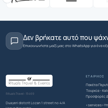
Δεν βρήκατε αυτό που ψάχ
Επικοινωνήστε μαζί μας στο WhatsApp για ένα εξ
ΕΤΑΙΡΙΚΌΣ
Πακέτα Περιή
Τουρκία - Κα
Rituals Travel - 15469
Προσφορές Δ
Duayeri distcrit Lozan 1 street no:4/A
<services>Υπ