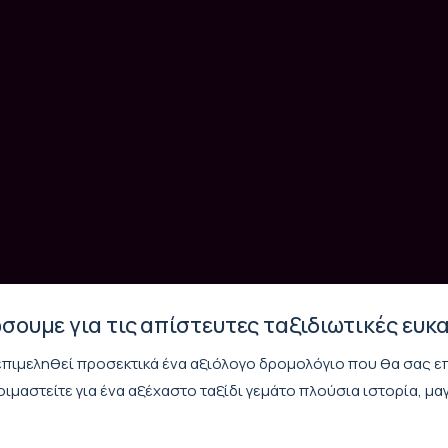
ουμε για τις απίστευτες ταξιδιωτικές ευκα
 επιμεληθεί προσεκτικά ένα αξιόλογο δρομολόγιο που θα σας 
μαστείτε για ένα αξέχαστο ταξίδι γεμάτο πλούσια ιστορία, μαγε