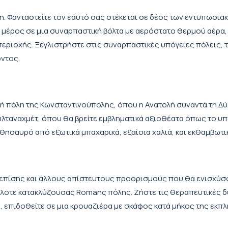
ση. Φανταστείτε τον εαυτό σας στέκεται σε δέος των εντυπωσι
ε μέρος σε μια συναρπαστική βόλτα με αερόστατο θερμού αέρα,
εριοχής. Ξεγλιστρήστε στις συναρπαστικές υπόγειες πόλεις, τ
όντος.
 πόλη της Κωνσταντινούπολης, όπου η Ανατολή συναντά τη Δύσ
αναχμέτ, όπου θα βρείτε εμβληματικά αξιοθέατα όπως το υπέρ
 θησαυρό από εξωτικά μπαχαρικά, εξαίσια χαλιά, και εκθαμβωτι
 επίσης και άλλους απίστευτους προορισμούς που θα ενισχύσου
άλλοτε κατακλύζουσας Romanς πόλης. Ζήστε τις θεραπευτικές δ
, επιδοθείτε σε μια κρουαζιέρα με σκάφος κατά μήκος της εκπλ