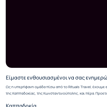
Είμαστε ενθουσιασμένοι να σας ενημερώσ
Ως η υπερήφανη ομάδα πίσω από το Rituals Travel, έχουμε
της Καππαδοκίας, της Κωνσταντινούπολης, και πέρα. Προετοι
Καππαδοκία