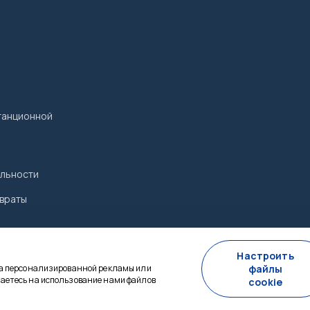
танционной
льности
враты
Настроить
за персонализированной рекламы или
файлы
аетесь на использование нами файлов
cookie