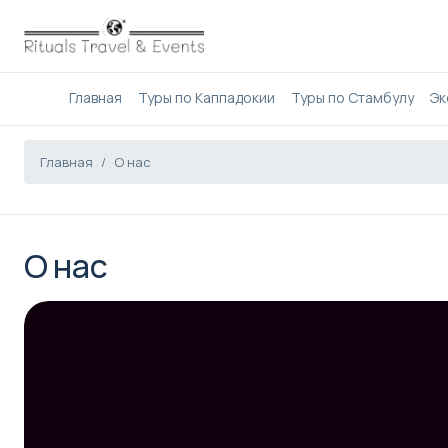
Главная
Туры по Каппадокии
Туры по Стамбулу
Эк
Главная
О нас
О нас