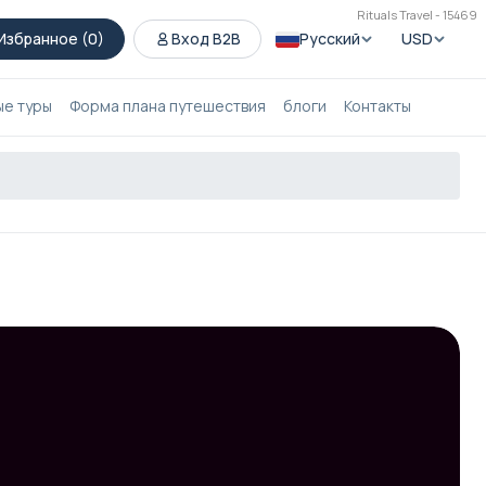
Rituals Travel - 15469
Избранное (
0
)
Вход B2B
Русский
USD
ые туры
Форма плана путешествия
блоги
Контакты