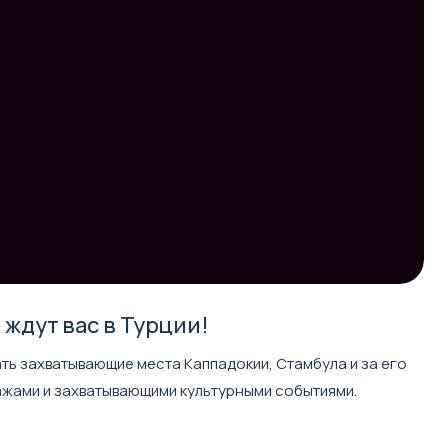
ждут вас в Турции!
ать захватывающие места Каппадокии, Стамбула и за его
ажами и захватывающими культурными событиями.