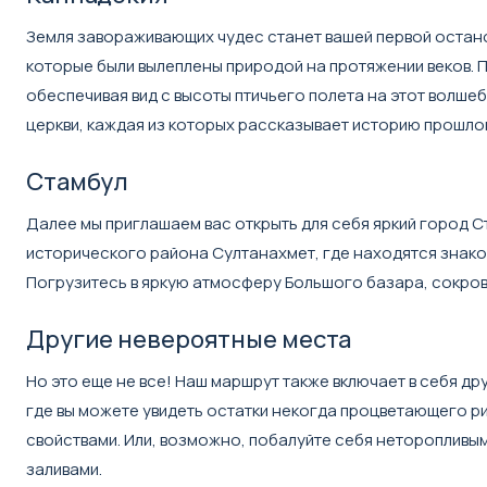
Земля завораживающих чудес станет вашей первой остано
которые были вылеплены природой на протяжении веков. 
обеспечивая вид с высоты птичьего полета на этот волш
церкви, каждая из которых рассказывает историю прошло
Стамбул
Далее мы приглашаем вас открыть для себя яркий город С
исторического района Султанахмет, где находятся знако
Погрузитесь в яркую атмосферу Большого базара, сокров
Другие невероятные места
Но это еще не все! Наш маршрут также включает в себя 
где вы можете увидеть остатки некогда процветающего 
свойствами. Или, возможно, побалуйте себя неторопливы
заливами.