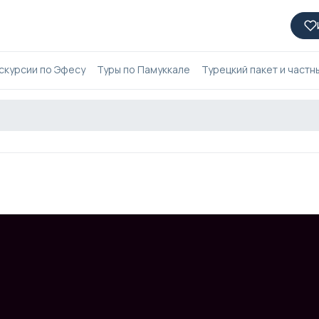
скурсии по Эфесу
Туры по Памуккале
Турецкий пакет и частн