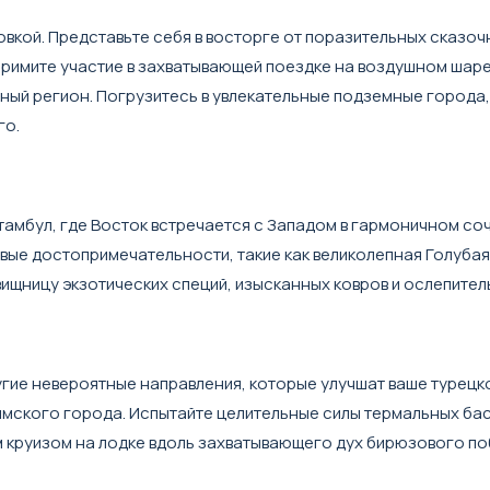
вкой. Представьте себя в восторге от поразительных сказо
Примите участие в захватывающей поездке на воздушном шаре
ебный регион. Погрузитесь в увлекательные подземные город
го.
тамбул, где Восток встречается с Западом в гармоничном соч
вые достопримечательности, такие как великолепная Голубая
ищницу экзотических специй, изысканных ковров и ослепител
другие невероятные направления, которые улучшат ваше турец
римского города. Испытайте целительные силы термальных б
м круизом на лодке вдоль захватывающего дух бирюзового по