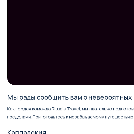
Мы рады сообщить вам о невероятных 
Как гордая команда Rituals Travel, мы тщательно подгот
пределами. Приготовьтесь к незабываемому путешествию
Каппадокия