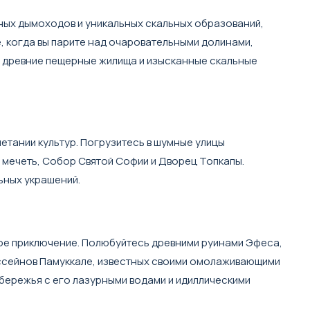
чных дымоходов и уникальных скальных образований,
, когда вы парите над очаровательными долинами,
а, древние пещерные жилища и изысканные скальные
етании культур. Погрузитесь в шумные улицы
 мечеть, Собор Святой Софии и Дворец Топкапы.
ьных украшений.
кое приключение. Полюбуйтесь древними руинами Эфеса,
ассейнов Памуккале, известных своими омолаживающими
бережья с его лазурными водами и идиллическими