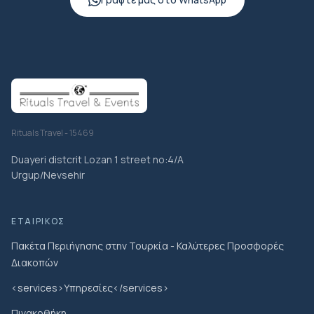
Rituals Travel - 15469
Duayeri distcrit Lozan 1 street no:4/A
Urgup/Nevsehir
ΕΤΑΙΡΙΚΌΣ
Πακέτα Περιήγησης στην Τουρκία - Καλύτερες Προσφορές
Διακοπών
<services>Υπηρεσίες</services>
Πινακοθήκη