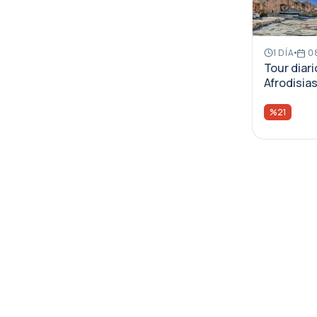
1 DÍA
08
Tour diari
Afrodisia
%21