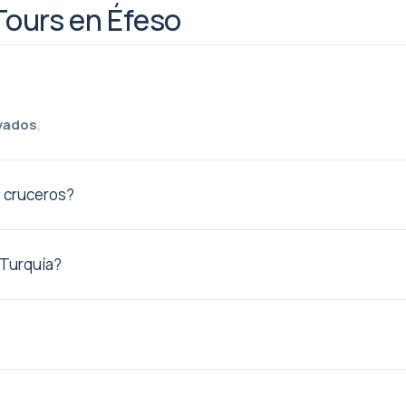
Tours en Éfeso
ivados
.
e cruceros?
sadasi está disponible
 Turquía?
s privados por Turquía