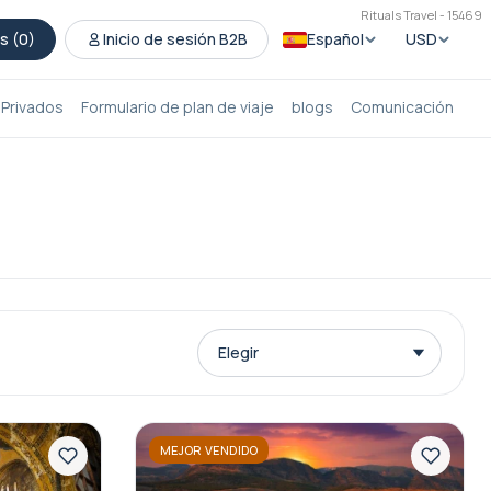
Rituals Travel - 15469
s (
0
)
Inicio de sesión B2B
Español
USD
 Privados
Formulario de plan de viaje
blogs
Comunicación
MEJOR VENDIDO