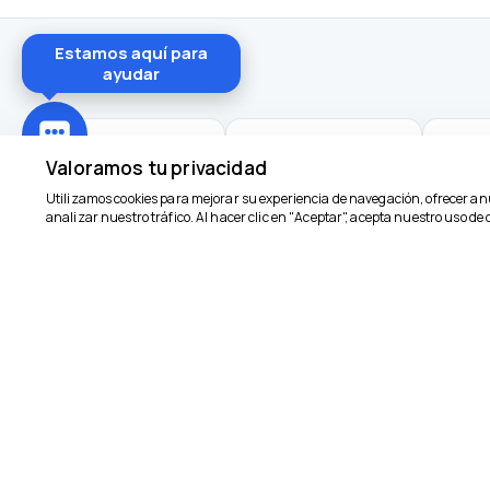
Estamos aquí para
ayudar
Valoramos tu privacidad
Utilizamos cookies para mejorar su experiencia de navegación, ofrecer an
analizar nuestro tráfico. Al hacer clic en "Aceptar", acepta nuestro uso de 
¿No encontraste lo que b
Escríbenos por WhatsApp para un plan a tu medida