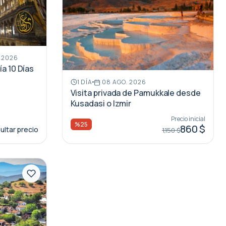
 2026
ía 10 Días
1 DÍA
08 AGO. 2026
Visita privada de Pamukkale desde
Kusadasi o Izmir
Precio inicial
%25
860 $
ltar precio
1,150 $