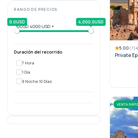
RANGO DE PRECIOS
0.0USD
4,000.0USD
0USD
4000 USD +
5.00
(7)
Duración del recorrido
Private E
7 Hora
1 Día
9 Noche 10 Días
VENTA RÁPI