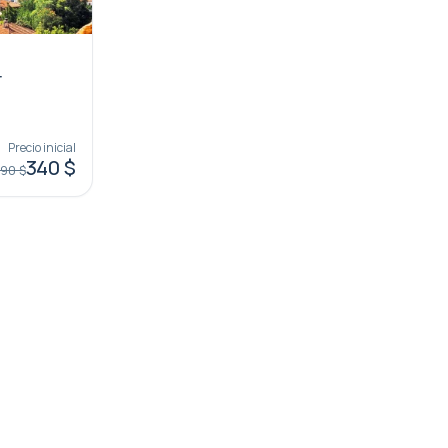
r
Precio inicial
340 $
90 $