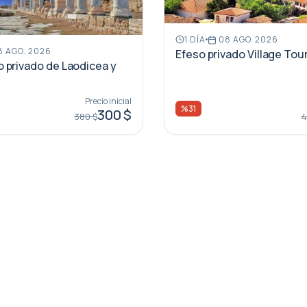
1 DÍA
08 AGO. 2026
 AGO. 2026
Efeso privado Village Tou
o privado de Laodicea y
s
Precio inicial
%31
300 $
380 $
4