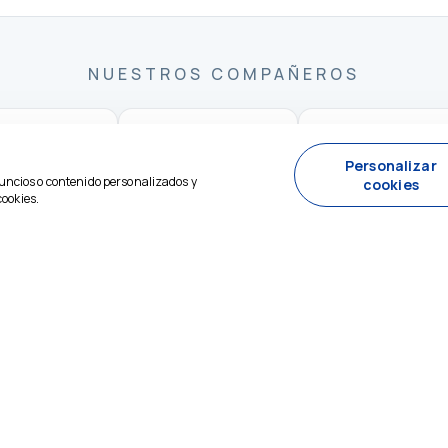
NUESTROS COMPAÑEROS
Personalizar
uncios o contenido personalizados y
cookies
cookies.
uscabas?
; estamos a tu disposición 24/7.