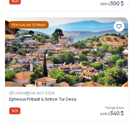
%21
300 $
380 $
PENJUALAN TERBAIK
1 HARI
06 AGT 2026
Ephesus Pribadi & Sirince Tur Desa
Harga awal
%31
340 $
490 $