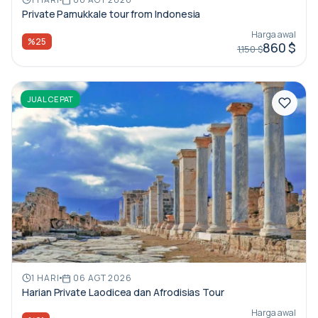
Private Pamukkale tour from Indonesia
Harga awal
%25
860 $
1,150 $
JUAL CEPAT
1 HARI
06 AGT 2026
Harian Private Laodicea dan Afrodisias Tour
Harga awal