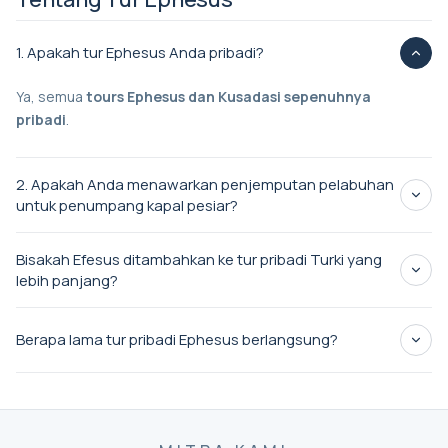
1. Apakah tur Ephesus Anda pribadi?
Ya, semua
tours Ephesus dan Kusadasi sepenuhnya
pribadi
.
2. Apakah Anda menawarkan penjemputan pelabuhan
untuk penumpang kapal pesiar?
penjemputan pribadi dari Pelabuhan Kusadasi
Bisakah Efesus ditambahkan ke tur pribadi Turki yang
tersedia
lebih panjang?
tur pribadi
Berapa lama tur pribadi Ephesus berlangsung?
Turki kami