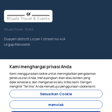
Rituals Travel - 15469
Duayeri distcrit Lozan 1 street no:4/A
Urgup/Nevsehir
PERUSAHAAN
Kami menghargai privasi Anda
Paket Wisata Turki - Penawaran Liburan Terbaik
Kami menggunakan cookie untuk meningkatkan pengalaman
penelusuran Anda, menayangkan iklan atau konten yang
Layanan
dipersonalisasi, dan menganalisis lalu lintas kami. Dengan
mengklik "Terima", Anda menyetujui penggunaan cookie kami.
Kami siap membantu
Galeri
Sesuaikan Cookie
Tentang Kami
menolak
Kontak