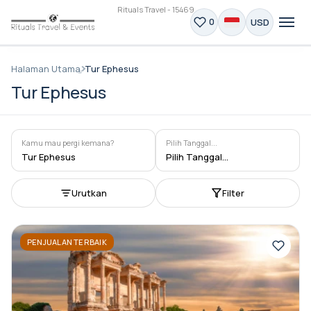
Rituals Travel - 15469
USD
0
Halaman Utama
Tur Ephesus
Tur Ephesus
Kamu mau pergi kemana?
Pilih Tanggal...
Tur Ephesus
Pilih Tanggal...
Urutkan
Filter
PENJUALAN TERBAIK