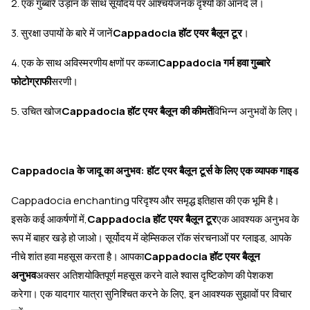
2. एक गुब्बारे उड़ान के साथ सूर्योदय पर आश्चर्यजनक दृश्यों का आनंद लें।
3. सुरक्षा उपायों के बारे में जानें
Cappadocia हॉट एयर बैलून टूर
।
4. एक के साथ अविस्मरणीय क्षणों पर कब्जा
Cappadocia गर्म हवा गुब्बारे
फोटोग्राफी
सरणी।
5. उचित खोज
Cappadocia हॉट एयर बैलून की कीमतें
विभिन्न अनुभवों के लिए।
Cappadocia के जादू का अनुभव: हॉट एयर बैलून टूर्स के लिए एक व्यापक गाइड
Cappadocia enchanting परिदृश्य और समृद्ध इतिहास की एक भूमि है।
इसके कई आकर्षणों में,
Cappadocia हॉट एयर बैलून टूर
एक आवश्यक अनुभव के
रूप में बाहर खड़े हो जाओ। सूर्योदय में व्हेम्सिकल रॉक संरचनाओं पर ग्लाइड, आपके
नीचे शांत हवा महसूस करता है। आपका
Cappadocia हॉट एयर बैलून
अनुभव
अक्सर अतिशयोक्तिपूर्ण महसूस करने वाले श्वास दृष्टिकोण की पेशकश
करेगा। एक यादगार यात्रा सुनिश्चित करने के लिए, इन आवश्यक सुझावों पर विचार