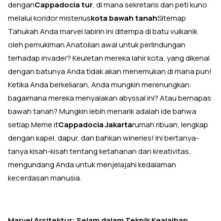
dengan
Cappadocia tur
, di mana sekretaris dan peti kuno
melalui koridor misterius
kota bawah tanah
Sitemap
Tahukah Anda marvel labirin ini ditempa di batu vulkanik
oleh pemukiman Anatolian awal untuk perlindungan
terhadap invader? Keuletan mereka lahir kota, yang dikenal
dengan batunya Anda tidak akan menemukan di mana pun!
Ketika Anda berkeliaran, Anda mungkin merenungkan:
bagaimana mereka menyalakan abyssal ini? Atau bernapas
bawah tanah? Mungkin lebih menarik adalah ide bahwa
setiap Meme it
Cappadocia Jakarta
rumah ribuan, lengkap
dengan kapel, dapur, dan bahkan wineries! Ini bertanya-
tanya kisah-kisah tentang ketahanan dan kreativitas,
mengundang Anda untuk menjelajahi kedalaman
kecerdasan manusia.
Marvel Arsitektur: Selam dalam Teknik Keajaiban