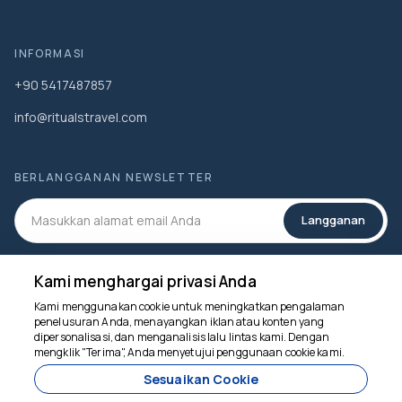
INFORMASI
+90 5417487857
info@ritualstravel.com
BERLANGGANAN NEWSLETTER
Langganan
MEDIA SOSIAL
Kami menghargai privasi Anda
Kami menggunakan cookie untuk meningkatkan pengalaman
penelusuran Anda, menayangkan iklan atau konten yang
dipersonalisasi, dan menganalisis lalu lintas kami. Dengan
mengklik "Terima", Anda menyetujui penggunaan cookie kami.
Kami siap membantu
Sesuaikan Cookie