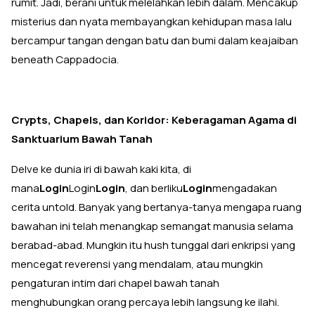
rumit. Jadi, berani untuk melelahkan lebih dalam. Mencakup
misterius dan nyata membayangkan kehidupan masa lalu
bercampur tangan dengan batu dan bumi dalam keajaiban
beneath Cappadocia.
Crypts, Chapels, dan Koridor: Keberagaman Agama di
Sanktuarium Bawah Tanah
Delve ke dunia iri di bawah kaki kita, di
mana
Login
Login
Login
, dan berliku
Login
mengadakan
cerita untold. Banyak yang bertanya-tanya mengapa ruang
bawahan ini telah menangkap semangat manusia selama
berabad-abad. Mungkin itu hush tunggal dari enkripsi yang
mencegat reverensi yang mendalam, atau mungkin
pengaturan intim dari chapel bawah tanah
menghubungkan orang percaya lebih langsung ke ilahi.