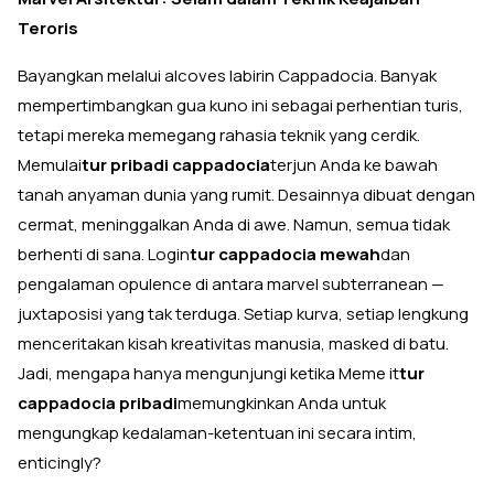
Teroris
Bayangkan melalui alcoves labirin Cappadocia. Banyak
mempertimbangkan gua kuno ini sebagai perhentian turis,
tetapi mereka memegang rahasia teknik yang cerdik.
Memulai
tur pribadi cappadocia
terjun Anda ke bawah
tanah anyaman dunia yang rumit. Desainnya dibuat dengan
cermat, meninggalkan Anda di awe. Namun, semua tidak
berhenti di sana. Login
tur cappadocia mewah
dan
pengalaman opulence di antara marvel subterranean —
juxtaposisi yang tak terduga. Setiap kurva, setiap lengkung
menceritakan kisah kreativitas manusia, masked di batu.
Jadi, mengapa hanya mengunjungi ketika Meme it
tur
cappadocia pribadi
memungkinkan Anda untuk
mengungkap kedalaman-ketentuan ini secara intim,
enticingly?