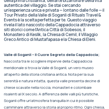
della prima cristianità, dell'arte bizantina e della vita
autentica del villaggio. Se stai cercando
un'esperienza unica e privata — lontano dalle folle — il
Tour Privato della Valle di Soganli di Rituals Travel &
Events è la scelta perfetta per te. Questo viaggio
rivela il lato nascosto della Cappadocia attraverso
siti storici come l'Antica Città di Sobesos, il
Monastero di Keslik, la Chiesa di Cemil, il Villaggio
Greco Antico di Mustafapasa e la Chiesa di Eleni.
Valle di Soganli – Il Cuore Segreto della Cappadocia;
Nascosta tra le scogliere impervie della Cappadocia
meridionale si trova la Valle di Soganli, un vero museo
all'aperto della storia cristiana antica. Nota per la sua
serenità e natura intatta, questa valle presenta decine di
chiese scavate nella roccia, monasteri e colombaie
risalenti al IX secolo. A differenza delle valli più turistiche,
Soganli offre un'atmosfera tranquilla in cui è possibile
camminare attraverso la storia al proprio ritmo. Ogni chiesa,