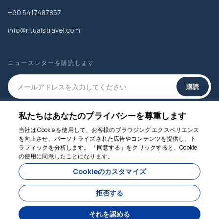
+90 5417487857
info@ritualstravel.com
ニュースレターを購読します
購読
私たちはあなたのプライバシーを尊重します
ソーシャルメディア
当社は Cookie を使用して、お客様のブラウジング エクスペリエンス
を向上させ、パーソナライズされた広告やコンテンツを提供し、ト
ラフィックを分析します。 「同意する」をクリックすると、Cookie
の使用に同意したことになります。
お手伝いします
Cookieのカスタマイズ
拒否する
それを認める
によって開発された