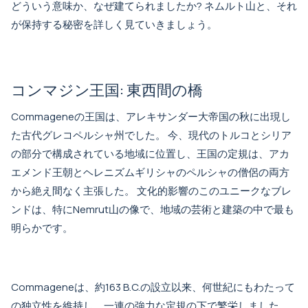
どういう意味か、なぜ建てられましたか? ネムルト山と、それ
が保持する秘密を詳しく見ていきましょう。
コンマジン王国: 東西間の橋
Commageneの王国は、アレキサンダー大帝国の秋に出現し
た古代グレコペルシャ州でした。 今、現代のトルコとシリア
の部分で構成されている地域に位置し、王国の定規は、アカ
エメンド王朝とヘレニズムギリシャのペルシャの僧侶の両方
から絶え間なく主張した。 文化的影響のこのユニークなブレ
ンドは、特にNemrut山の像で、地域の芸術と建築の中で最も
明らかです。
Commageneは、約163 B.C.の設立以来、何世紀にもわたって
の独立性を維持し、一連の強力な定規の下で繁栄しました。