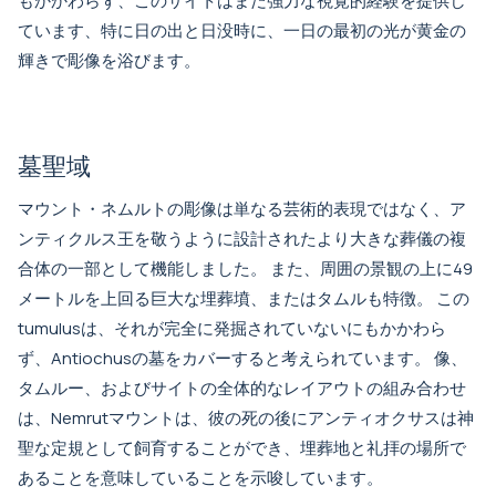
もかかわらず、このサイトはまだ強力な視覚的経験を提供し
ています、特に日の出と日没時に、一日の最初の光が黄金の
輝きで彫像を浴びます。
墓聖域
マウント・ネムルトの彫像は単なる芸術的表現ではなく、ア
ンティクルス王を敬うように設計されたより大きな葬儀の複
合体の一部として機能しました。 また、周囲の景観の上に49
メートルを上回る巨大な埋葬墳、またはタムルも特徴。 この
tumulusは、それが完全に発掘されていないにもかかわら
ず、Antiochusの墓をカバーすると考えられています。 像、
タムルー、およびサイトの全体的なレイアウトの組み合わせ
は、Nemrutマウントは、彼の死の後にアンティオクサスは神
聖な定規として飼育することができ、埋葬地と礼拝の場所で
あることを意味していることを示唆しています。