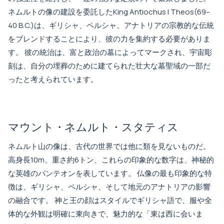
ネムルトの像の建設を委託したKing Antiochus I Theos(69–
40 B.C.)は、ギリシャ、ペルシャ、アナトリアの宗教的な伝統
をブレンドすることにより、彼の力を集約する必要がありま
す。 彼の統治は、富と政治の墓によってマークされ、宇宙彫
刻は、自分の埋葬のために建てられた壮大な墓聖域の一部だ
ったと考えられています。
マウント・ネムルト・スタティス
ネムルト山の像は、古代の世界では他に類を見ないものだ。
高身長10m、重さ約6トン、これらの印象的な数字は、神秘的
な英雄のパンテオンを表しています。 仏像の最も印象的な特
徴は、ギリシャ、ペルシャ、そして地元のアナトリアの影響
の融合です。 神と王の顔はスタイルでギリシャ語で、服や全
体的な外観は明確に東向きで、魅力的な「東は西に会いま