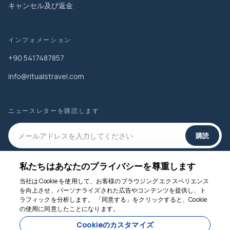
キャンセル及び返金
インフォメーション
+90 5417487857
info@ritualstravel.com
ニュースレターを購読します
購読
私たちはあなたのプライバシーを尊重します
ソーシャルメディア
当社は Cookie を使用して、お客様のブラウジング エクスペリエンス
を向上させ、パーソナライズされた広告やコンテンツを提供し、ト
ラフィックを分析します。 「同意する」をクリックすると、Cookie
の使用に同意したことになります。
お手伝いします
Cookieのカスタマイズ