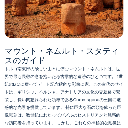
マウント・ネムルト・スタティ
スのガイド
トルコ南東部の険しい山々に佇むマウント・ネムルトは、世
界で最も畏敬の念を抱いた考古学的な遺跡のひとつです。 1世
紀のB.C.に戻ってデート記念碑的な彫像に家。この古代のサイ
トは、ギリシャ、ペルシャ、アナトリアの文化の交差路で繁
栄し、長い間忘れられた領域であるCommageneの王国に魅
惑的な光景を提供しています。 特に巨大な石の頭を飾った巨
像彫刻は、数世紀にわたってパズルのヒストリアンと魅惑的
な訪問者を持っています。 しかし、これらの神秘的な彫像は