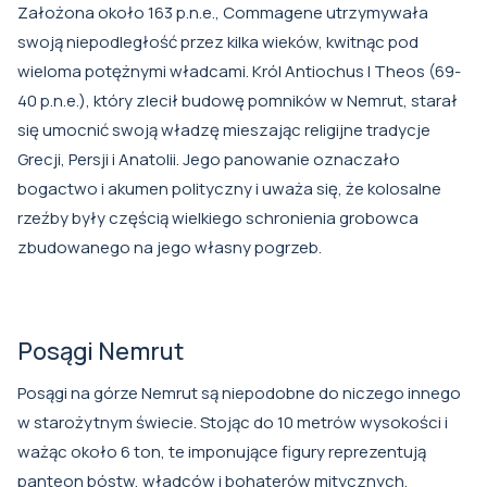
Założona około 163 p.n.e., Commagene utrzymywała
swoją niepodległość przez kilka wieków, kwitnąc pod
wieloma potężnymi władcami. Król Antiochus I Theos (69-
40 p.n.e.), który zlecił budowę pomników w Nemrut, starał
się umocnić swoją władzę mieszając religijne tradycje
Grecji, Persji i Anatolii. Jego panowanie oznaczało
bogactwo i akumen polityczny i uważa się, że kolosalne
rzeźby były częścią wielkiego schronienia grobowca
zbudowanego na jego własny pogrzeb.
Posągi Nemrut
Posągi na górze Nemrut są niepodobne do niczego innego
w starożytnym świecie. Stojąc do 10 metrów wysokości i
ważąc około 6 ton, te imponujące figury reprezentują
panteon bóstw, władców i bohaterów mitycznych.