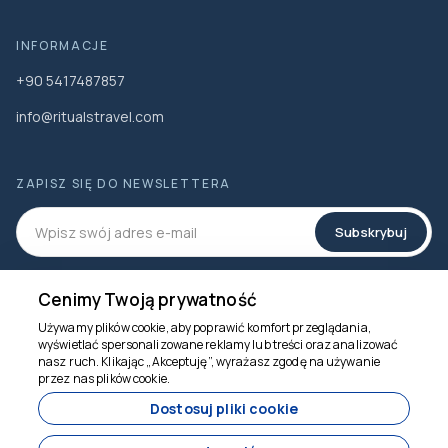
INFORMACJE
+90 5417487857
info@ritualstravel.com
ZAPISZ SIĘ DO NEWSLETTERA
Subskrybuj
MEDIA SPOŁECZNOŚCIOWE
Cenimy Twoją prywatność
Używamy plików cookie, aby poprawić komfort przeglądania,
wyświetlać spersonalizowane reklamy lub treści oraz analizować
nasz ruch. Klikając „Akceptuję”, wyrażasz zgodę na używanie
Jesteśmy tu, by
przez nas plików cookie.
pomóc
Dostosuj pliki cookie