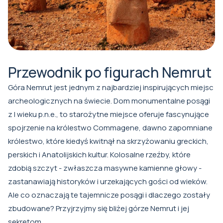
Przewodnik po figurach Nemrut
Góra Nemrut jest jednym z najbardziej inspirujących miejsc
archeologicznych na świecie. Dom monumentalne posągi
z I wieku p.n.e., to starożytne miejsce oferuje fascynujące
spojrzenie na królestwo Commagene, dawno zapomniane
królestwo, które kiedyś kwitnął na skrzyżowaniu greckich,
perskich i Anatolijskich kultur. Kolosalne rzeźby, które
zdobią szczyt - zwłaszcza masywne kamienne głowy -
zastanawiają historyków i urzekających gości od wieków.
Ale co oznaczają te tajemnicze posągi i dlaczego zostały
zbudowane? Przyjrzyjmy się bliżej górze Nemrut i jej
sekretom.