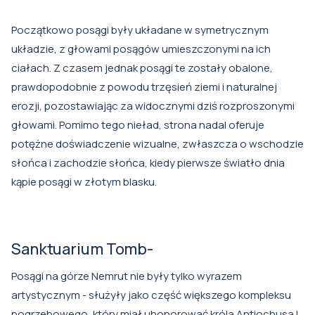
Początkowo posągi były układane w symetrycznym
układzie, z głowami posągów umieszczonymi na ich
ciałach. Z czasem jednak posągi te zostały obalone,
prawdopodobnie z powodu trzęsień ziemi i naturalnej
erozji, pozostawiając za widocznymi dziś rozproszonymi
głowami. Pomimo tego nieład, strona nadal oferuje
potężne doświadczenie wizualne, zwłaszcza o wschodzie
słońca i zachodzie słońca, kiedy pierwsze światło dnia
kąpie posągi w złotym blasku.
Sanktuarium Tomb-
Posągi na górze Nemrut nie były tylko wyrazem
artystycznym - służyły jako część większego kompleksu
pogrzebowego, który miał uhonorować króla Antiochusa I.