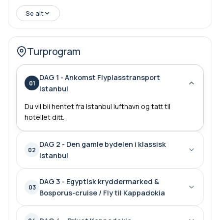
Se alt
Turprogram
DAG 1 - Ankomst Flyplasstransport
01
Istanbul
Du vil bli hentet fra Istanbul lufthavn og tatt til
hotellet ditt.
DAG 2 - Den gamle bydelen i klassisk
02
Istanbul
DAG 3 - Egyptisk kryddermarked &
03
Bosporus-cruise / Fly til Kappadokia