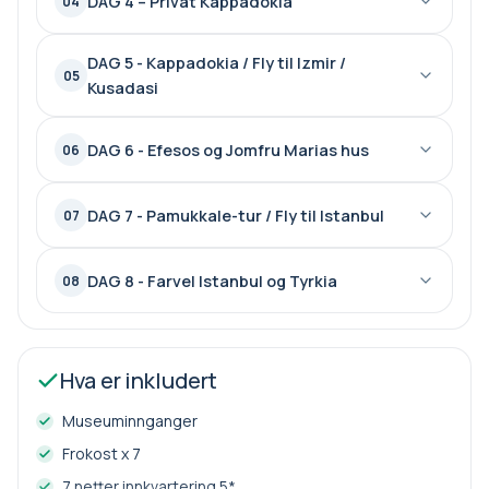
DAG 4 – Privat Kappadokia
04
DAG 5 - Kappadokia / Fly til Izmir /
05
Kusadasi
DAG 6 - Efesos og Jomfru Marias hus
06
DAG 7 - Pamukkale-tur / Fly til Istanbul
07
DAG 8 - Farvel Istanbul og Tyrkia
08
Hva er inkludert
Museuminnganger
Frokost x 7
7 netter innkvartering 5*