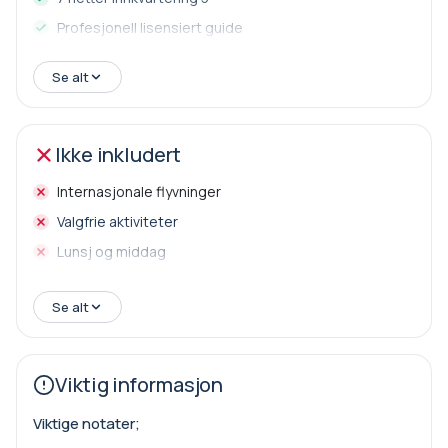
Profesjonell lisensiert guide
Flyplasstransport
Se alt
Luksus kjøretøy
Inlandflybillettpriser i reiseruten
Gratis bagasjegrenser for innenlandsfly er 1x15 kg for
Ikke inkludert
innsjekking og 1x8 kg per kabin
Internasjonale flyvninger
Inngangsbilletter i reiseruten
Valgfrie aktiviteter
Lunsj og middag
Se alt
Viktig informasjon
Viktige notater;