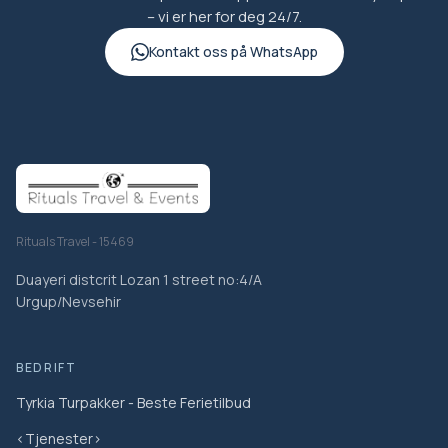
– vi er her for deg 24/7.
Kontakt oss på WhatsApp
Rituals Travel - 15469
Duayeri distcrit Lozan 1 street no:4/A
Urgup/Nevsehir
BEDRIFT
Tyrkia Turpakker - Beste Ferietilbud
<Tjenester>