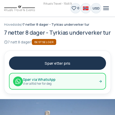
Rituals Travel - 15469
USD
0
Hovedside
7 netter 8 dager - Tyrkias underverker tur
7 netter 8 dager - Tyrkias underverker tur
7 natt 8 dager
BESTSELGER
Spør etter pris
Spør via WhatsApp
Vi er alltid her for deg