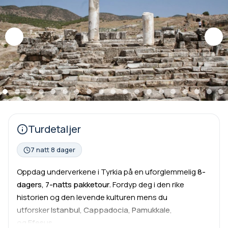
Turdetaljer
7 natt 8 dager
Oppdag underverkene i Tyrkia på en uforglemmelig
8-
dagers, 7-natts pakketour.
Fordyp deg i den rike
historien og den levende kulturen mens du
utforsker
Istanbul, Cappadocia, Pamukkale
,
og
Efesus.