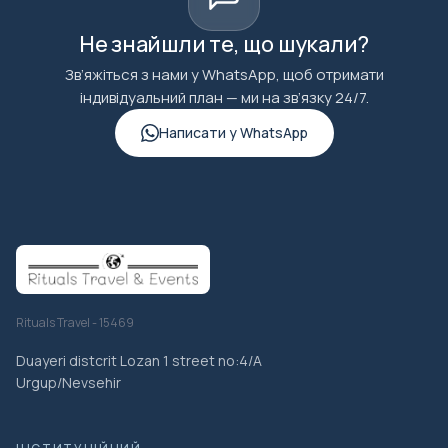
Не знайшли те, що шукали?
Зв’яжіться з нами у WhatsApp, щоб отримати
індивідуальний план — ми на зв’язку 24/7.
Написати у WhatsApp
Rituals Travel - 15469
Duayeri distcrit Lozan 1 street no:4/A
Urgup/Nevsehir