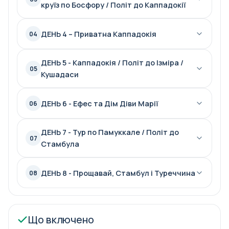
круїз по Босфору / Політ до Каппадокії
ДЕНЬ 4 – Приватна Каппадокія
04
ДЕНЬ 5 - Каппадокія / Політ до Ізміра /
05
Кушадаси
ДЕНЬ 6 - Ефес та Дім Діви Марії
06
ДЕНЬ 7 - Тур по Памуккале / Політ до
07
Стамбула
ДЕНЬ 8 - Прощавай, Стамбул і Туреччина
08
Що включено