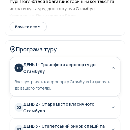
турі.
Поглибтеся в багатий історичний контекст та
яскраву культуру, досліджуючи
Стамбул,
Каппадокію, Памуккале
та
Ефес.
Бачити все
Програма туру
ДЕНЬ 1 - Трансфер з аеропорту до
01
Стамбулу
Вас зустрінуть в аеропорту Стамбула і відвезуть
до вашого готелю.
ДЕНЬ 2 - Старе місто класичного
02
Стамбула
ДЕНЬ 3 - Єгипетський ринок спецій та
03