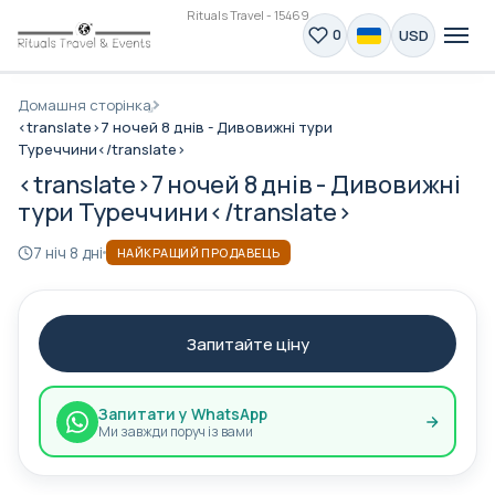
Rituals Travel - 15469
USD
0
Домашня сторінка
<translate>7 ночей 8 днів - Дивовижні тури
Туреччини</translate>
<translate>7 ночей 8 днів - Дивовижні
тури Туреччини</translate>
7 ніч 8 дні
НАЙКРАЩИЙ ПРОДАВЕЦЬ
Запитайте ціну
Запитати у WhatsApp
Ми завжди поруч із вами