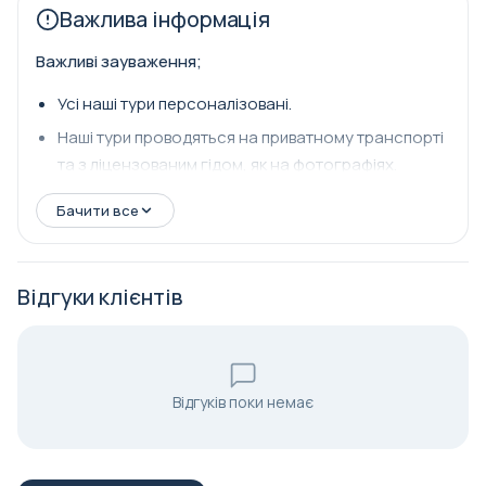
Важлива інформація
Важливі зауваження;
Усі наші тури персоналізовані.
Наші тури проводяться на приватному транспорті
та з ліцензованим гідом, як на фотографіях.
Бачити все
Відгуки клієнтів
Відгуків поки немає