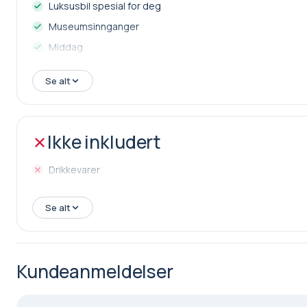
Luksusbil spesial for deg
Museumsinnganger
Middag
Se alt
Ikke inkludert
Drikkevarer
Se alt
Kundeanmeldelser