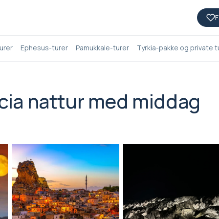
F
urer
Ephesus-turer
Pamukkale-turer
Tyrkia-pakke og private t
ocia nattur med middag