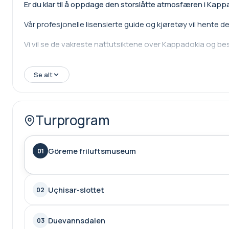
Er du klar til å oppdage den storslåtte atmosfæren i Kap
Vår profesjonelle lisensierte guide og kjøretøy vil hente 
Vi vil se de vakreste nattutsiktene over Kappadokia og b
Se alt
Høydepunkter;
·
Göreme friluftsmuseum
Turprogram
·
Uchisar slott
·
Due-dalen
Göreme friluftsmuseum
01
·
Avanos by & Røde elv
·
Ürgüp tre skjønnheter
Uçhisar-slottet
02
·
Ortahisar solnedgangspunkt
·
Middag
Duevannsdalen
03