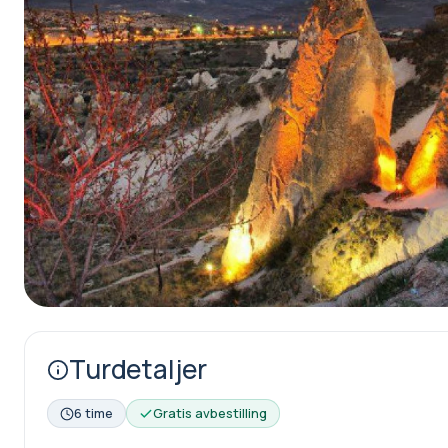
Turdetaljer
6 time
Gratis avbestilling