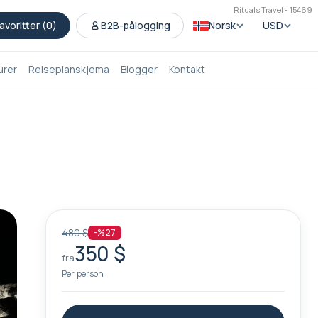
Rituals Travel - 15469
avoritter (
0
)
B2B-pålogging
Norsk
USD
urer
Reiseplanskjema
Blogger
Kontakt
480 $
-%27
350 $
fra
Per person