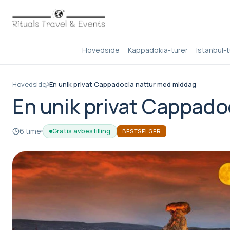
Hovedside
Kappadokia-turer
Istanbul-t
Hovedside
En unik privat Cappadocia nattur med middag
En unik privat Cappad
6 time
Gratis avbestilling
BESTSELGER