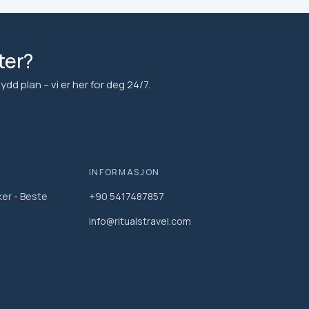
ter?
 plan – vi er her for deg 24/7.
INFORMASJON
ker - Beste
+90 5417487857
info@ritualstravel.com