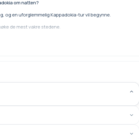
padokia om natten?
deg, og en uforglemmelig Kappadokia-tur vil begynne.
esøke de mest vakre stedene.