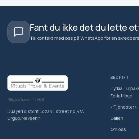
Fant du ikke det du lette et
Ta kontakt med oss på WhatsApp for en skreddersydd
BEDRIFT
Tyrkia Turpak
Ferietilbud
Rituals Travel - 15469
<Tjenester>
Duayeri distcrit Lozan 1 street no:4/A
Galleri
Urgup/Nevsehir
Om oss