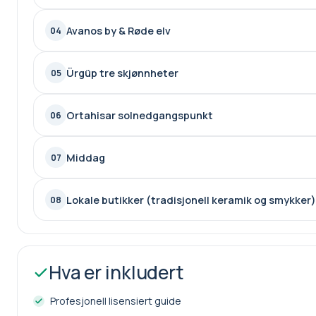
Avanos by & Røde elv
04
På slutten av turen vil vårt kjøretøy slippe deg av på ønsket
Ürgüp tre skjønnheter
05
Ortahisar solnedgangspunkt
06
Middag
07
Lokale butikker (tradisjonell keramik og smykker)
08
Hva er inkludert
Profesjonell lisensiert guide