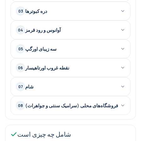
سه زیبایی اورگاپ
·
دره کبوترها
03
نقطه غروب اورتا‌هیصار
·
شام
·
آوانوس و رود قرمز
04
سه زیبای اورگپ
05
در پایان تور، وسیله نقلیه ما شما را در محل مورد نظرتان پیاده
کرده و خدمات ما به پایان خواهد رسید.
نقطه غروب اورتاهیسار
06
شام
07
فروشگاه‌های محلی (سرامیک سنتی و جواهرات)
08
شامل چه چیزی است