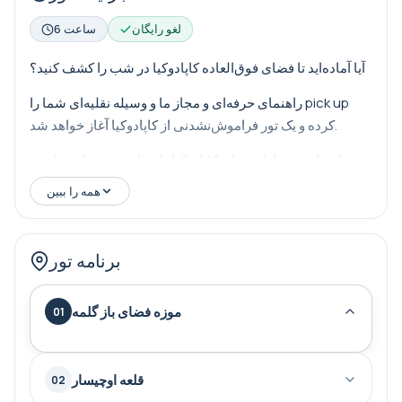
لغو رایگان
6 ساعت
آیا آماده‌اید تا فضای فوق‌العاده کاپادوکیا در شب را کشف کنید؟
راهنمای حرفه‌ای و مجاز ما و وسیله نقلیه‌ای شما را pick up
کرده و یک تور فراموش‌نشدنی از کاپادوکیا آغاز خواهد شد.
ما زیباترین مناظر شبانه کاپادوکیا را خواهیم دید و از زیباترین
مکان‌های آن بازدید خواهیم کرد.
همه را ببین
نکات برجسته؛
برنامه تور
موزه فضای باز گورمه
·
قلعه اوچ‌هیسار
·
موزه فضای باز گلمه
01
دره کبوتر
·
شهر آوانوس و رودخانه قرمز
·
قلعه اوچیسار
02