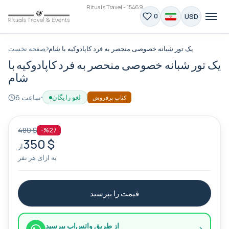
Rituals Travel - 15469
USD
0
یک تور شبانه خصوصی منحصر به فرد کاپادوکیه با شام
صفحه نخست
یک تور شبانه خصوصی منحصر به فرد کاپادوکیه با
شام
6 ساعت
لغو رایگان
کتاب پرفروش
480 $
-%27
350 $
از
به ازای هر نفر
قیمت را بپرسید
از طریق واتس‌اپ بپرسید