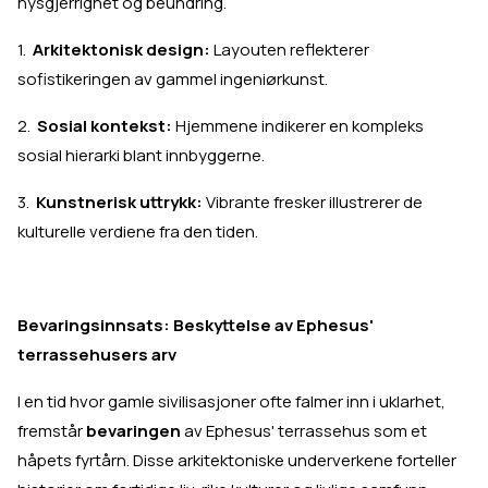
nysgjerrighet og beundring.
1.
Arkitektonisk design:
Layouten reflekterer
sofistikeringen av gammel ingeniørkunst.
2.
Sosial kontekst:
Hjemmene indikerer en kompleks
sosial hierarki blant innbyggerne.
3.
Kunstnerisk uttrykk:
Vibrante fresker illustrerer de
kulturelle verdiene fra den tiden.
Bevaringsinnsats: Beskyttelse av Ephesus'
terrassehusers arv
I en tid hvor gamle sivilisasjoner ofte falmer inn i uklarhet,
fremstår
bevaringen
av Ephesus' terrassehus som et
håpets fyrtårn. Disse arkitektoniske underverkene forteller