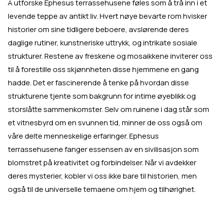
Å utforske Ephesus terrassehusene føles som å trå inn i et
levende teppe av antikt liv. Hvert nøye bevarte rom hvisker
historier om sine tidligere beboere, avslørende deres
daglige rutiner, kunstneriske uttrykk, og intrikate sosiale
strukturer. Restene av freskene og mosaikkene inviterer oss
til å forestille oss skjønnheten disse hjemmene en gang
hadde. Det er fascinerende å tenke på hvordan disse
strukturene tjente som bakgrunn for intime øyeblikk og
storslåtte sammenkomster. Selv om ruinene i dag står som
et vitnesbyrd om en svunnen tid, minner de oss også om
våre delte menneskelige erfaringer. Ephesus
terrassehusene fanger essensen av en sivilisasjon som
blomstret på kreativitet og forbindelser. Når vi avdekker
deres mysterier, kobler vi oss ikke bare til historien, men
også til de universelle temaene om hjem og tilhørighet.