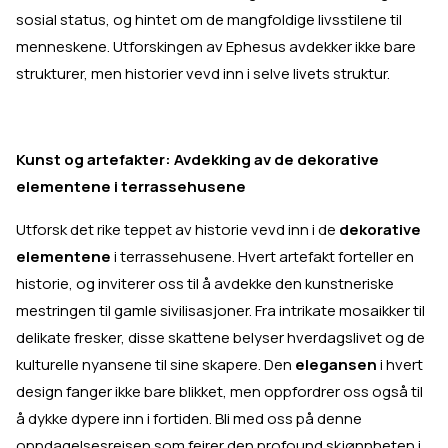
sosial status, og hintet om de mangfoldige livsstilene til
menneskene. Utforskingen av Ephesus avdekker ikke bare
strukturer, men historier vevd inn i selve livets struktur.
Kunst og artefakter: Avdekking av de dekorative
elementene i terrassehusene
Utforsk det rike teppet av historie vevd inn i de
dekorative
elementene
i terrassehusene. Hvert artefakt forteller en
historie, og inviterer oss til å avdekke den kunstneriske
mestringen til gamle sivilisasjoner. Fra intrikate mosaikker til
delikate fresker, disse skattene belyser hverdagslivet og de
kulturelle nyansene til sine skapere. Den
elegansen
i hvert
design fanger ikke bare blikket, men oppfordrer oss også til
å dykke dypere inn i fortiden. Bli med oss på denne
oppdagelsesreisen som feirer den profound skjønnheten i