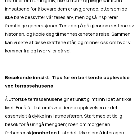
historier om fortidige liv, rike kulturer og livlige samfunn.
Innsatsene for å bevare dem er avgjørende, ettersom de
ikke bare beskytter vår felles arv, men også inspirerer
fremtidige generasjoner. Tenk deg å gå gjennom restene av
historien, og koble deg til menneskehetens reise. Sammen
kan vi sikre at disse skattene står, og minner oss om hvor vi
kommer fra og hvor vi er på vei.
Besøkende innsikt: Tips for en berikende opplevelse
ved terrassehusene
Å utforske terrassehusene gir et unikt glimt inn i det antikke
livet. For å fullt ut omfavne denne opplevelsen er det
essensielt å dykke inn i atmosfæren. Start med et tidlig
besøk for å unngå mengden; roen om morgenen
forbedrer
skjønnheten
til stedet. Ikke glem å interagere