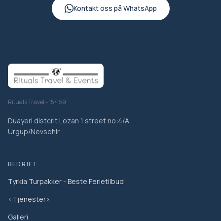
Kontakt oss på WhatsApp
Rituals Travel - 15469
Duayeri distcrit Lozan 1 street no:4/A
Urgup/Nevsehir
BEDRIFT
Tyrkia Turpakker - Beste Ferietilbud
<Tjenester>
Galleri