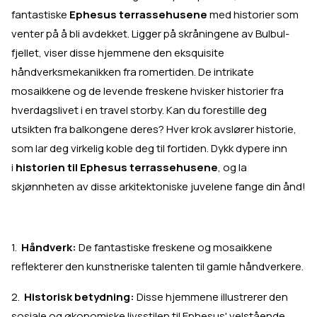
fantastiske
Ephesus terrassehusene
med historier som
venter på å bli avdekket. Ligger på skråningene av Bulbul-
fjellet, viser disse hjemmene den eksquisite
håndverksmekanikken fra romertiden. De intrikate
mosaikkene og de levende freskene hvisker historier fra
hverdagslivet i en travel storby. Kan du forestille deg
utsikten fra balkongene deres? Hver krok avslører historie,
som lar deg virkelig koble deg til fortiden. Dykk dypere inn
i
historien til Ephesus terrassehusene
, og la
skjønnheten av disse arkitektoniske juvelene fange din ånd!
1.
Håndverk:
De fantastiske freskene og mosaikkene
reflekterer den kunstneriske talenten til gamle håndverkere.
2.
Historisk betydning:
Disse hjemmene illustrerer den
sosiale og økonomiske livsstilen til Ephesus' velstående