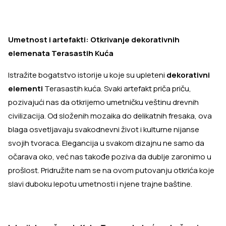
Umetnost i artefakti: Otkrivanje dekorativnih
elemenata Terasastih Kuća
Istražite bogatstvo istorije u koje su upleteni
dekorativni
elementi
Terasastih kuća. Svaki artefakt priča priču,
pozivajući nas da otkrijemo umetničku veštinu drevnih
civilizacija. Od složenih mozaika do delikatnih fresaka, ova
blaga osvetljavaju svakodnevni život i kulturne nijanse
svojih tvoraca. Elegancija u svakom dizajnu ne samo da
očarava oko, već nas takođe poziva da dublje zaronimo u
prošlost. Pridružite nam se na ovom putovanju otkrića koje
slavi duboku lepotu umetnosti i njene trajne baštine.