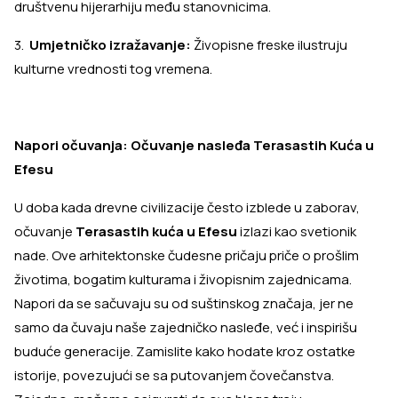
društvenu hijerarhiju među stanovnicima.
3.
Umjetničko izražavanje:
Živopisne freske ilustruju
kulturne vrednosti tog vremena.
Napori očuvanja: Očuvanje nasleđa Terasastih Kuća u
Efesu
U doba kada drevne civilizacije često izblede u zaborav,
očuvanje
Terasastih kuća u Efesu
izlazi kao svetionik
nade. Ove arhitektonske čudesne pričaju priče o prošlim
životima, bogatim kulturama i živopisnim zajednicama.
Napori da se sačuvaju su od suštinskog značaja, jer ne
samo da čuvaju naše zajedničko nasleđe, već i inspirišu
buduće generacije. Zamislite kako hodate kroz ostatke
istorije, povezujući se sa putovanjem čovečanstva.