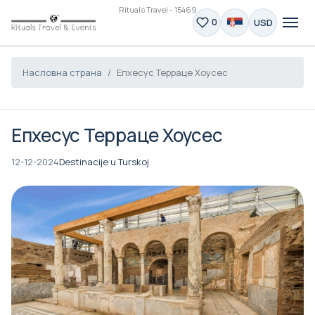
Rituals Travel - 15469
USD
0
Насловна страна
Епхесус Терраце Хоусес
Епхесус Терраце Хоусес
12-12-2024
Destinacije u Turskoj