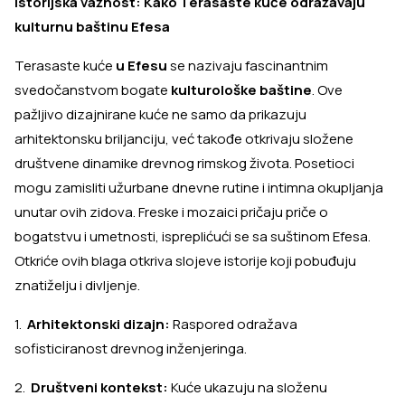
Istorijska važnost: Kako Terasaste kuće odražavaju
kulturnu baštinu Efesa
Terasaste kuće
u Efesu
se nazivaju fascinantnim
svedočanstvom bogate
kulturološke baštine
. Ove
pažljivo dizajnirane kuće ne samo da prikazuju
arhitektonsku briljanciju, već takođe otkrivaju složene
društvene dinamike drevnog rimskog života. Posetioci
mogu zamisliti užurbane dnevne rutine i intimna okupljanja
unutar ovih zidova. Freske i mozaici pričaju priče o
bogatstvu i umetnosti, ispreplićući se sa suštinom Efesa.
Otkriće ovih blaga otkriva slojeve istorije koji pobuđuju
znatiželju i divljenje.
1.
Arhitektonski dizajn:
Raspored odražava
sofisticiranost drevnog inženjeringa.
2.
Društveni kontekst:
Kuće ukazuju na složenu