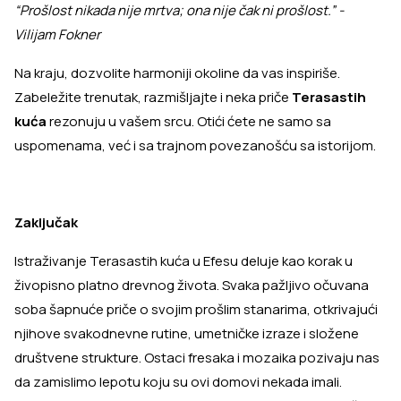
“Prošlost nikada nije mrtva; ona nije čak ni prošlost.” -
Vilijam Fokner
Na kraju, dozvolite harmoniji okoline da vas inspiriše.
Zabeležite trenutak, razmišljajte i neka priče
Terasastih
kuća
rezonuju u vašem srcu. Otići ćete ne samo sa
uspomenama, već i sa trajnom povezanošću sa istorijom.
Zaključak
Istraživanje Terasastih kuća u Efesu deluje kao korak u
živopisno platno drevnog života. Svaka pažljivo očuvana
soba šapnuće priče o svojim prošlim stanarima, otkrivajući
njihove svakodnevne rutine, umetničke izraze i složene
društvene strukture. Ostaci fresaka i mozaika pozivaju nas
da zamislimo lepotu koju su ovi domovi nekada imali.