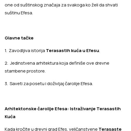
one od suštinskog značaja za svakoga ko želi da shvati
suštinu Efesa.
Glavne tačke
1. Zavodljiva istorija
Terasastih kuća u Efesu
.
2. Jedinstvena arhitektura koja definiše ove drevne
stambene prostore.
3. Saveti za posetu i doživljaj čarolije Efesa.
Arhitektonske čarolije Efesa: Istraživanje Terasastih
Kuća
Kada kročite u drevni grad Efes, veličanstvene
Terasaste