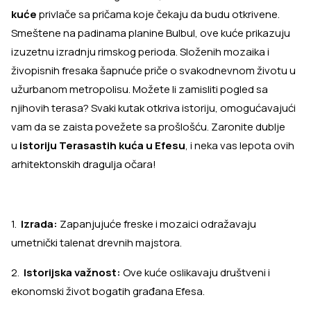
kuće
privlače sa pričama koje čekaju da budu otkrivene.
Smeštene na padinama planine Bulbul, ove kuće prikazuju
izuzetnu izradnju rimskog perioda. Složenih mozaika i
živopisnih fresaka šapnuće priče o svakodnevnom životu u
užurbanom metropolisu. Možete li zamisliti pogled sa
njihovih terasa? Svaki kutak otkriva istoriju, omogućavajući
vam da se zaista povežete sa prošlošću. Zaronite dublje
u
istoriju Terasastih kuća u Efesu
, i neka vas lepota ovih
arhitektonskih dragulja očara!
1.
Izrada:
Zapanjujuće freske i mozaici odražavaju
umetnički talenat drevnih majstora.
2.
Istorijska važnost:
Ove kuće oslikavaju društveni i
ekonomski život bogatih građana Efesa.