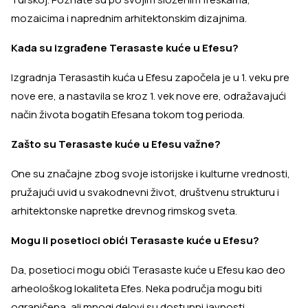
mozaicima i naprednim arhitektonskim dizajnima.
Kada su izgrađene Terasaste kuće u Efesu?
Izgradnja Terasastih kuća u Efesu započela je u 1. veku pre
nove ere, a nastavila se kroz 1. vek nove ere, odražavajući
način života bogatih Efesana tokom tog perioda.
Zašto su Terasaste kuće u Efesu važne?
One su značajne zbog svoje istorijske i kulturne vrednosti,
pružajući uvid u svakodnevni život, društvenu strukturu i
arhitektonske napretke drevnog rimskog sveta.
Mogu li posetioci obići Terasaste kuće u Efesu?
Da, posetioci mogu obići Terasaste kuće u Efesu kao deo
arheološkog lokaliteta Efes. Neka područja mogu biti
ograničena, ali mnogi delovi su dostupni javnosti.