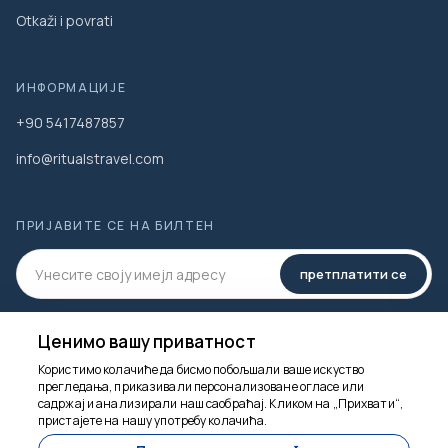
Otkaži i povrati
ИНФОРМАЦИЈЕ
+90 5417487857
info@ritualstravel.com
ПРИЈАВИТЕ СЕ НА БИЛТЕН
претплатити се
ДРУШТВЕНИ МЕДИЈИ
Ценимо вашу приватност
Користимо колачиће да бисмо побољшали ваше искуство
прегледања, приказивали персонализоване огласе или
садржај и анализирали наш саобраћај. Кликом на „Прихвати“,
пристајете на нашу употребу колачића.
Ту смо да помогнемо