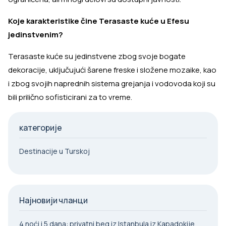
Koje karakteristike čine Terasaste kuće u Efesu
jedinstvenim?
Terasaste kuće su jedinstvene zbog svoje bogate
dekoracije, uključujući šarene freske i složene mozaike, kao
i zbog svojih naprednih sistema grejanja i vodovoda koji su
bili prilično sofisticirani za to vreme.
категорије
Destinacije u Turskoj
Најновији чланци
4 noći i 5 dana: privatni beg iz Istanbula iz Kapadokije