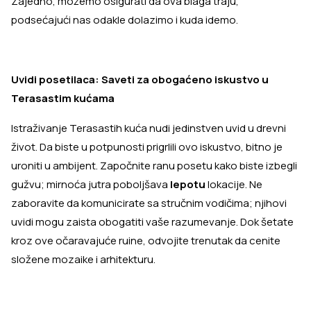
Zajedno, možemo osigurati da ova blaga traju,
podsećajući nas odakle dolazimo i kuda idemo.
Uvidi posetilaca: Saveti za obogaćeno iskustvo u
Terasastim kućama
Istraživanje Terasastih kuća nudi jedinstven uvid u drevni
život. Da biste u potpunosti prigrlili ovo iskustvo, bitno je
uroniti u ambijent. Započnite ranu posetu kako biste izbegli
gužvu; mirnoća jutra poboljšava
lepotu
lokacije. Ne
zaboravite da komunicirate sa stručnim vodičima; njihovi
uvidi mogu zaista obogatiti vaše razumevanje. Dok šetate
kroz ove očaravajuće ruine, odvojite trenutak da cenite
složene mozaike i arhitekturu.