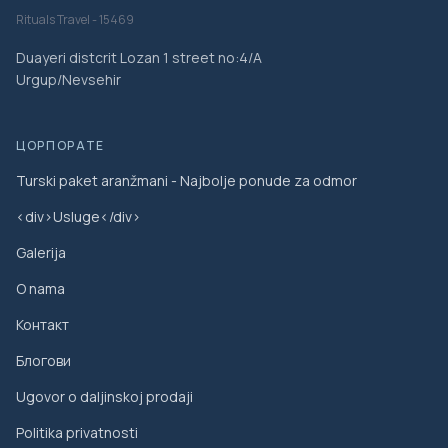
Rituals Travel - 15469
Duayeri distcrit Lozan 1 street no:4/A
Urgup/Nevsehir
ЦОРПОРАТЕ
Turski paket aranžmani - Najbolje ponude za odmor
<div>Usluge</div>
Galerija
O nama
Контакт
Блогови
Ugovor o daljinskoj prodaji
Politika privatnosti