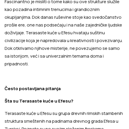
Fascinantno je misliti o tome kako su ove strukture služile
kao pozadina intimnim trenucima i grandioznim
okupljanjima. Dok danas ruševine stoje kao svedočanstvo
prošle ere, one nas podsećaju i na naše zajedničke ljudske
doživljaje. Terasaste kuće u Efesu hvataju suštinu
civilizacije koja je napredovala u kreativnosti i povezivanju.
Dok otkrivamo njihove misterije, ne povezujemo se samo
sa istorijom, već i sa univerzalnim temama doma i
pripadnosti.
Često postavljana pitanja
Šta su Terasaste kuće u Efesu?
Terasaste kuće u Efesu su grupa drevnih rimskih stambenih
struktura smeštenih na padinama drevnog grada Efesa u
Turskoj. Poznate su po svojim složenim freskama,