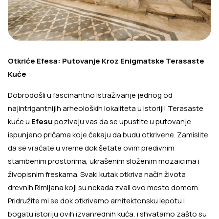
Otkriće Efesa: Putovanje Kroz Enigmatske Terasaste
Kuće
Dobrodošli u fascinantno istraživanje jednog od
najintrigantnijih arheoloških lokaliteta u istoriji! Terasaste
kuće u
Efesu
pozivaju vas da se upustite u putovanje
ispunjeno pričama koje čekaju da budu otkrivene. Zamislite
da se vraćate u vreme dok šetate ovim predivnim
stambenim prostorima, ukrašenim složenim mozaicima i
živopisnim freskama. Svaki kutak otkriva način života
drevnih Rimljana koji su nekada zvali ovo mesto domom.
Pridružite mi se dok otkrivamo arhitektonsku lepotu i
bogatu istoriju ovih izvanrednih kuća, i shvatamo zašto su