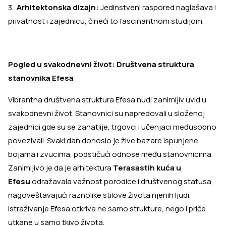
3.
Arhitektonska dizajn:
Jedinstveni raspored naglašava i
privatnost i zajednicu, čineći to fascinantnom studijom.
Pogled u svakodnevni život: Društvena struktura
stanovnika Efesa
Vibrantna društvena struktura Efesa nudi zanimljiv uvid u
svakodnevni život. Stanovnici su napredovali u složenoj
zajednici gde su se zanatlije, trgovci i učenjaci međusobno
povezivali. Svaki dan donosio je žive bazare ispunjene
bojama i zvucima, podstičući odnose među stanovnicima.
Zanimljivo je da je arhitektura
Terasastih kuća u
Efesu
odražavala važnost porodice i društvenog statusa,
nagoveštavajući raznolike stilove života njenih ljudi.
Istraživanje Efesa otkriva ne samo strukture, nego i priče
utkane u samo tkivo života.