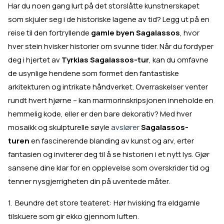
Har du noen gang lurt på det storslåtte kunstnerskapet
som skjuler seg i de historiske lagene av tid? Legg ut på en
reise til den fortryllende
gamle byen Sagalassos
, hvor
hver stein hvisker historier om svunne tider. Når du fordyper
deg i hjertet av
Tyrkias Sagalassos-tur
, kan du omfavne
de usynlige hendene som formet den fantastiske
arkitekturen og intrikate håndverket. Overraskelser venter
rundt hvert hjørne – kan marmorinskripsjonen inneholde en
hemmelig kode, eller er den bare dekorativ? Med hver
mosaikk og skulpturelle søyle
avslører
Sagalassos-
turen
en fascinerende blanding av kunst og arv, erter
fantasien og inviterer deg til å se historien i et nytt lys. Gjør
sansene dine klar for en opplevelse som overskrider tid og
tenner nysgjerrigheten din på uventede måter.
1. Beundre det store teateret: Hør hvisking fra eldgamle
tilskuere som gir ekko gjennom luften.