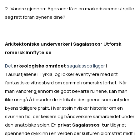
2. Vandre gjennom Agoraen: Kan en markedsscene utspille
seg rett foran øynene dine?
Arkitektoniske underverker i Sagalassos: Utforsk
romersk innflytelse
Det
arkeologiske området
sagalassos ligger
i
Taurusfjellene i Tyrkia,
og lokker eventyrere med sitt
fantastiske vitnesbyrd om gammel romersk storhet. Når
man vandrer gjennom de godt bevarte ruinene, kan man
ikke unngå å beundre de intrikate designene som antyder
byens tidligere prakt. Hver stein hvisker historier om en
svunnen tid, der keisere og håndverkere samarbeidet under
den anatolske solen. En
privat Sagalassos-tur
tilbyr et
spennende dykk inn i en verden der kulturen blomstret midt i