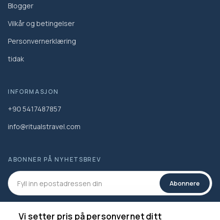
Blogger
Vilkår og betingelser
Personvernerklæring
tidak
INFORMASJON
+90 5417487857
info@ritualstravel.com
ABONNER PÅ NYHETSBREV
Abonnere
SOSIALE MEDIER
Vi setter pris på personvernet ditt