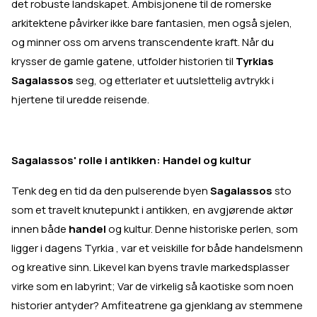
det robuste landskapet. Ambisjonene til de romerske
arkitektene påvirker ikke bare fantasien, men også sjelen,
og minner oss om arvens transcendente kraft. Når du
krysser de gamle gatene, utfolder historien til
Tyrkias
Sagalassos
seg, og etterlater et uutslettelig avtrykk i
hjertene til uredde reisende.
Sagalassos' rolle i antikken: Handel og kultur
Tenk deg en tid da den pulserende byen
Sagalassos
sto
som et travelt knutepunkt i antikken, en avgjørende aktør
innen både
handel
og kultur. Denne historiske perlen, som
ligger i dagens Tyrkia
, var et veiskille for både handelsmenn
og kreative sinn. Likevel kan byens travle markedsplasser
virke som en labyrint; Var de virkelig så kaotiske som noen
historier antyder? Amfiteatrene ga gjenklang av stemmene