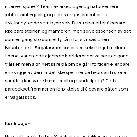
intervensjoner? Team av arkeologer og naturvernere
jobber omhyggelig, og deres engasjement er like
fryktinngytende som byen selv. De streber etter å bevare
ikke bare steinen og marmoren, men selve essensen av det
som en gang sto som et fyrtårn for sivilisasjonen.
Besøkende til
Sagalassos
finner seg selv fanget mellom
tidene, vandrende gjennom korridorer der keisere en gang
tråkker, men aldri helt sikre på om de går i fortiden eller bare
en skygge av den. Er det ikke spennende hvordan historie
samtidig kan være immateriell og håndgripelig? Dette
paradokset fremmer en forpliktelse til å bevare gåten som
er Sagalassos.
Konklusjon
Når vi utforsker Tyrkias Sagalassos, avdekker vi en verden