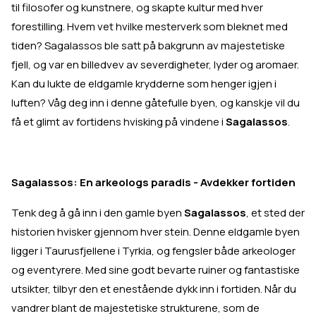
til filosofer og kunstnere, og skapte kultur med hver
forestilling. Hvem vet hvilke mesterverk som bleknet med
tiden? Sagalassos ble satt på bakgrunn av majestetiske
fjell, og var en billedvev av severdigheter, lyder og aromaer.
Kan du lukte de eldgamle krydderne som henger igjen i
luften? Våg deg inn i denne gåtefulle byen, og kanskje vil du
få et glimt av fortidens hvisking på vindene i
Sagalassos
.
Sagalassos: En arkeologs paradis - Avdekker fortiden
Tenk deg å gå inn i den gamle byen
Sagalassos
, et sted der
historien hvisker gjennom hver stein. Denne eldgamle byen
ligger i Taurusfjellene i Tyrkia, og fengsler både arkeologer
og eventyrere. Med sine godt bevarte ruiner og fantastiske
utsikter, tilbyr den et enestående dykk inn i fortiden. Når du
vandrer blant de majestetiske strukturene, som de