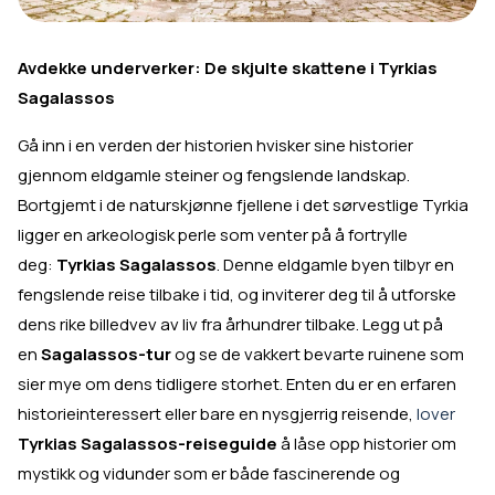
Avdekke underverker: De skjulte skattene i Tyrkias
Sagalassos
Gå inn i en verden der historien hvisker sine historier
gjennom eldgamle steiner og fengslende landskap.
Bortgjemt i de naturskjønne fjellene i det sørvestlige Tyrkia
ligger en arkeologisk perle som venter på å fortrylle
deg:
Tyrkias Sagalassos
. Denne eldgamle byen tilbyr en
fengslende reise tilbake i tid, og inviterer deg til å utforske
dens rike billedvev av liv fra århundrer tilbake. Legg ut på
en
Sagalassos-tur
og se de vakkert bevarte ruinene som
sier mye om dens tidligere storhet. Enten du er en erfaren
historieinteressert eller bare en nysgjerrig reisende,
lover
Tyrkias Sagalassos-reiseguide
å låse opp historier om
mystikk og vidunder som er både fascinerende og