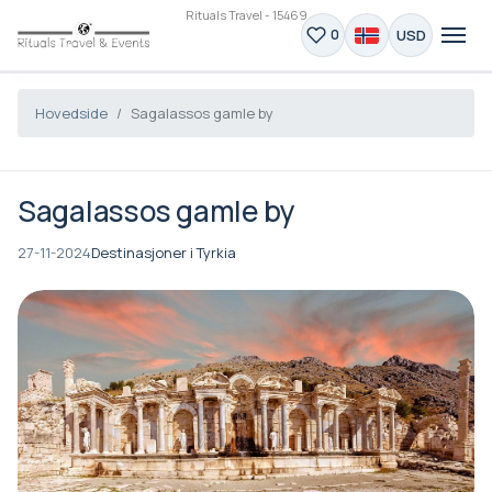
Rituals Travel - 15469
USD
0
Hovedside
Sagalassos gamle by
Sagalassos gamle by
27-11-2024
Destinasjoner i Tyrkia