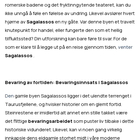
romerske badene og det fryktinngytende teateret, kan du
ikke unngå å føle en følelse av undring. Likevel avslører hvert
hjørne av
Sagalassos
en ny gåte. Var denne byen et travelt
knutepunkt for handel, eller fungerte den som et hellig
tilfluktssted? Din utforskning kan bare føre til svar. For de
som er klare til å legge ut på en reise gjennom tiden,
venter
Sagalassos
.
Bevaring av fortiden: Bevaringsinnsats i Sagalassos
Den
gamle byen Sagalassos ligger i det ulendte terrenget i
Taurusfjellene,
og hvisker historier om en glemt fortid.
Steinrestene er imidlertid alt annet enn stille takket være
det flittige
bevaringsarbeidet
som puster liv tilbake i dette
historiske vidunderet. Likevel, kan vi noen gang virkelig
innkapsle dens eldgamle storhet midt i våre moderne