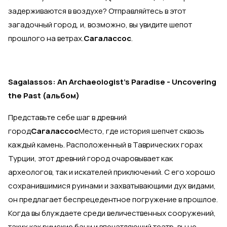
задерживаются в воздухе? Отправляйтесь в этот
загадочный город, и, возможно, вы увидите шепот
прошлого на ветрах.
Сагалассос
.
Sagalassos: An Archaeologist's Paradise - Uncovering
the Past (альбом)
Представьте себе шаг в древний
город
Сагалассос
Место, где история шепчет сквозь
каждый камень. Расположенный в Таврических горах
Турции, этот древний город очаровывает как
археологов, так и искателей приключений. С его хорошо
сохранившимися руинами и захватывающими дух видами,
он предлагает беспрецедентное погружение в прошлое.
Когда вы блуждаете среди величественных сооружений,
таких как римские бани и впечатляющий театр, вы не