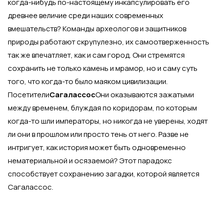
когда-нибудь по-настоящему инкапсулировать его
древнее величие среди наших современных
вмешательств? Команды археологов и защитников
природы работают скрупулезно, их самоотверженность
так же впечатляет, как и сам город. Они стремятся
сохранить не только камень и мрамор, но и саму суть
того, что когда-то было маяком цивилизации.
Посетители
Сагалассос
Они оказываются зажатыми
между временем, блуждая по коридорам, по которым
когда-то шли императоры, но никогда не уверены, ходят
ли они в прошлом или просто тень от него. Разве не
интригует, как история может быть одновременно
нематериальной и осязаемой? Этот парадокс
способствует сохранению загадки, которой является
Сагалассос.