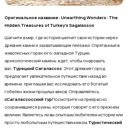
Оригинальное название: Unearthing Wonders: The
Hidden Treasures of Turkey's Sagalassos
Шагните в мир, где история шепчет свои истории через
древние камни и захватывающие пейзажи. Спрятанный в
живописных горах юго-западной Турции,
археологический камень ждет, чтобы очаровать
вас:
Турецкий Сагалассос
. Этот древний город
предлагает увлекательное путешествие назад во
времени, приглашая вас исследовать его богатый
гобелен жизни прошлых веков. Отправляйтесь
в
Сагалассосский тур
Посмотрите на прекрасно
сохранившиеся руины, которые говорят о его прежнем
величии. Являетесь ли вы опытным любителем истории или
просто любопытным путешественником,
Туристический