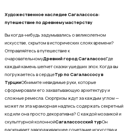
Художественное наследие Сагалассоса:
путешествие по древнему мастерству
Вы когда-нибудь задумывались о великолепном
искусстве, скрытом в исторических слоях времени?
Отправляйтесь в путешествие к
очаровательному
Древний город Сагалассос
Где
каждый камень шепчет сказки ушедших эпох. Когда вы
погружаетесь в сердце
Тур по Сагалассосу в
Турции
Обнимите невидимые руки, которые
сформировали его захватывающую архитектуру и
сложные ремесла. Сюрпризы ждут за каждым углом —
может ли эта мраморная надпись содержать секретный
код или она просто декоративна? С каждой мозаикой и
скульптурной колонной
Сагалассосский тур
Он
раскрывает завораживающее сочетание искусства и