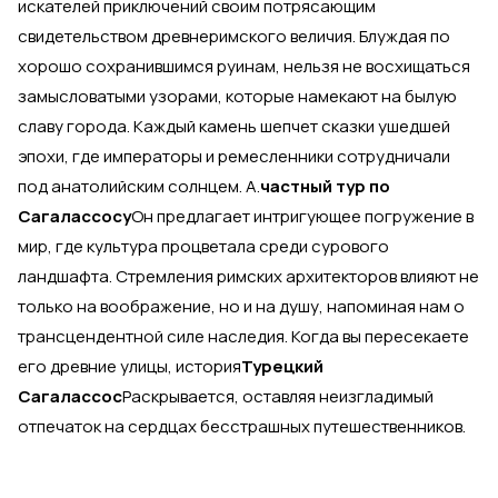
искателей приключений своим потрясающим
свидетельством древнеримского величия. Блуждая по
хорошо сохранившимся руинам, нельзя не восхищаться
замысловатыми узорами, которые намекают на былую
славу города. Каждый камень шепчет сказки ушедшей
эпохи, где императоры и ремесленники сотрудничали
под анатолийским солнцем. А.
частный тур по
Сагалассосу
Он предлагает интригующее погружение в
мир, где культура процветала среди сурового
ландшафта. Стремления римских архитекторов влияют не
только на воображение, но и на душу, напоминая нам о
трансцендентной силе наследия. Когда вы пересекаете
его древние улицы, история
Турецкий
Сагалассос
Раскрывается, оставляя неизгладимый
отпечаток на сердцах бесстрашных путешественников.