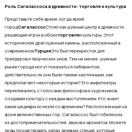
Роль Сагалассоса в древности: торговля и культура
Представьте себе время, когда яркий
город
Сагалассос
Стоял как шумный центр в древности,
решающий игрок в обоих
торговля
и культуры. Этот
исторический драгоценный камень, расположенный в
современном
Турция
Это был перекресток для
трейдеров и творческих умов. Тем не менее, шумные
рынки города могут показаться лабиринтом;
действительно ли они были такими хаотичными, как
предполагают некоторые истории? Его амфитеатры
перекликались с голосами философов и художников,
создавая культуру с каждым выступлением. Кто знает,
какие шедевры исчезли со временем? Расположенный на
фоне величественных гор, Сагалассос был гобеленом
из достопримечательностей, звуков и ароматов. Можете
ли вы почувствовать запах древних специй, которые