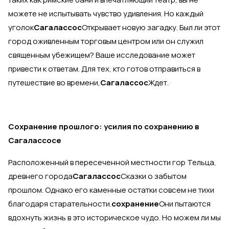
можете не испытывать чувство удивления. Но каждый
уголок
Сагалассос
Открывает новую загадку. Был ли этот
город оживленным торговым центром или он служил
священным убежищем? Ваше исследование может
привести к ответам. Для тех, кто готов отправиться в
путешествие во времени,
Сагалассос
Ждет.
Сохранение прошлого: усилия по сохранению в
Сагалассосе
Расположенный в пересеченной местности гор Тельца,
древнего города
Сагалассос
Сказки о забытом
прошлом. Однако его каменные остатки совсем не тихи
благодаря старательности.
сохранение
Они пытаются
вдохнуть жизнь в это историческое чудо. Но можем ли мы