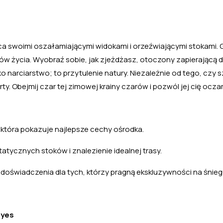
yca swoimi oszałamiającymi widokami i orzeźwiającymi stokami.
ów życia. Wyobraź sobie, jak zjeżdżasz, otoczony zapierającą 
 narciarstwo; to przytulenie natury. Niezależnie od tego, czy 
ty. Obejmij czar tej zimowej krainy czarów i pozwól jej cię ocz
tóra pokazuje najlepsze cechy ośrodka.
atycznych stoków i znalezienie idealnej trasy.
świadczenia dla tych, którzy pragną ekskluzywności na śnieg
iyes