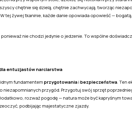
szyscy chętnie się dzielą, chętnie zachwycają, tworząc nieza
 W tej żywej tkaninie, każde danie opowiada opowieść — bogatą,
ponieważ nie chodzi jedynie o jedzenie. To wspólne doświadcz
la entuzjastów narciarstwa
 solidnym fundamentem
przygotowania
i
bezpieczeństwa
. Ten 
o niezapomnianych przygód. Przygotuj swój sprzęt poprzednie
i. Dodatkowo, rozważ pogodę — natura może być kapryśnym tow
zeoczyć, podbijając majestatyczne zjazdy.