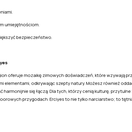
niami.
oim umiejętnościom.
iększyć bezpieczeństwo.
iyes
egion oferuje mozaikę zimowych doświadczeń, które wzywają pr
mi elementami, odkrywając szepty natury. Możesz również odda
armonijnie się łączą. Dla tych, którzy cenią kulturę, przytulne
doorowych przygodach. Erciyes to nie tylko narciarstwo; to tętn