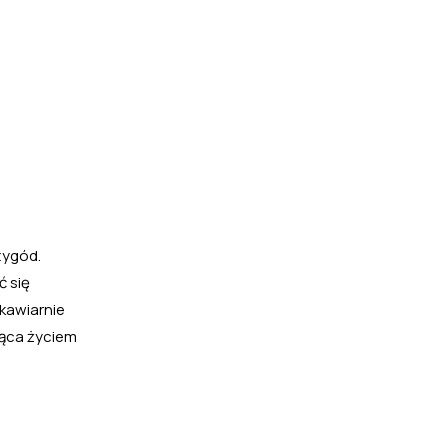
zygód.
ć się
 kawiarnie
iąca życiem