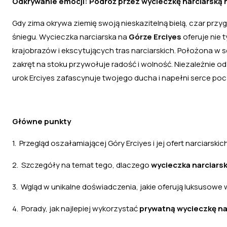
Odkrywanie emocji: Podróż przez wycieczkę narciarską 
Gdy zima okrywa ziemię swoją nieskazitelną bielą, czar pr
śniegu. Wycieczka narciarska na
Górze Erciyes
oferuje nie 
krajobrazów i ekscytujących tras narciarskich. Położona w s
zakręt na stoku przywołuje radość i wolność. Niezależnie 
urok Erciyes zafascynuje twojego ducha i napełni serce p
Główne punkty
1. Przegląd oszałamiającej Góry Erciyes i jej ofert narciarskich
2. Szczegóły na temat tego, dlaczego
wycieczka narciarsk
3. Wgląd w unikalne doświadczenia, jakie oferują luksusowe w
4. Porady, jak najlepiej wykorzystać
prywatną wycieczkę nar