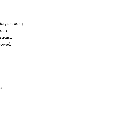
 Góry szepczą
dech
szukasz
arować.
u.