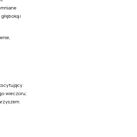
pomniane
 głęboką i
enie,
ekscytujący
go wieczoru;
arzyszem.