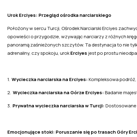
Urok Erciyes: Przegląd ośrodka narciarskiego
Położony w sercu Turcji, Ośrodek Narciarski Erciyes zachw
opowieści o przygodzie, wzywając narciarzy z różnych kręg
panoramą zaśnieżonych szczytów. Ta destynacja to nie tylko
adrenaliny, czy spokoju, urok
Erciyes
jest po prostu nieodpar
1.
Wycieczka narciarska na Erciyes:
Kompleksowa podróż, k
2.
Wycieczka narciarska na Górze Erciyes:
Badanie majest
3.
Prywatna wycieczka narciarska w Turcji:
Dostosowane do
Emocjonujące stoki: Poruszanie się po trasach Góry Erc