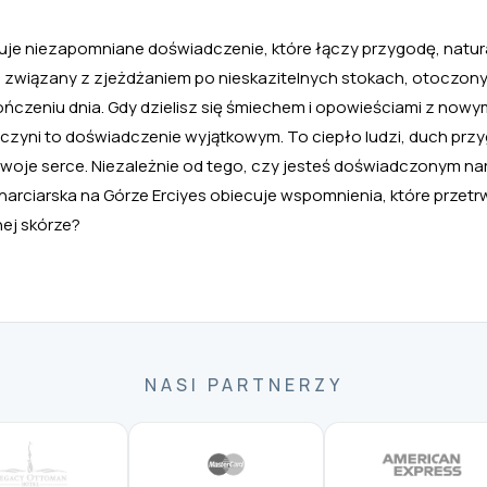
uje niezapomniane doświadczenie, które łączy przygodę, natura
i związany z zjeżdżaniem po nieskazitelnych stokach, otoczon
zeniu dnia. Gdy dzielisz się śmiechem i opowieściami z nowymi
o czyni to doświadczenie wyjątkowym. To ciepło ludzi, duch przy
twoje serce. Niezależnie od tego, czy jesteś doświadczonym na
narciarska na Górze Erciyes obiecuje wspomnienia, które przetr
nej skórze?
NASI PARTNERZY