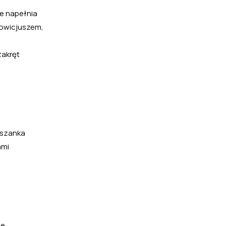
ie napełnia
nowicjuszem,
zakręt
eszanka
ami
ie