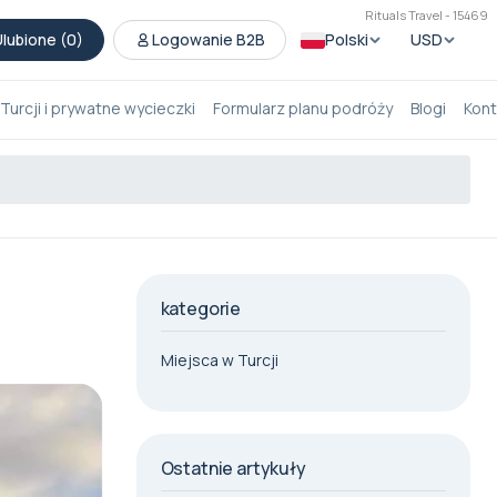
Rituals Travel - 15469
lubione (
0
)
Logowanie B2B
Polski
USD
Turcji i prywatne wycieczki
Formularz planu podróży
Blogi
Kont
kategorie
Miejsca w Turcji
Ostatnie artykuły