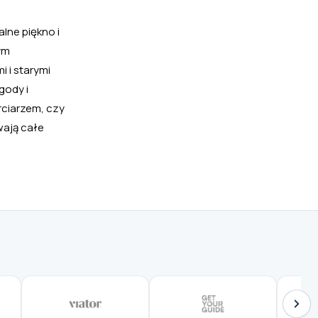
lne piękno i
ym
 i starymi
gody i
rciarzem, czy
wają całe