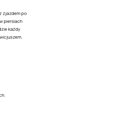
 z zjazdem po
w piersiach
dzie każdy
owicjuszem,
ch.