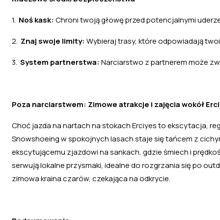
1.
Noś kask:
Chroni twoją głowę przed potencjalnymi uderze
2.
Znaj swoje limity:
Wybieraj trasy, które odpowiadają tw
3.
System partnerstwa:
Narciarstwo z partnerem może zw
Poza narciarstwem: Zimowe atrakcje i zajęcia wokół Erc
Choć jazda na nartach na stokach Erciyes to ekscytacja, r
Snowshoeing w spokojnych lasach staje się tańcem z cichy
ekscytującemu zjazdowi na sankach, gdzie śmiech i prędkość h
serwują lokalne przysmaki, idealne do rozgrzania się po out
zimowa kraina czarów, czekająca na odkrycie.