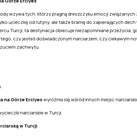
na Górze Erciyes
zygody wzywa tych, którzy pragną dreszczyku emocji związanych
tylko ucieczkę od rutyny, ale także bramę do zapierających dech 
ercu Turcji, ta destynacja obiecuje niezapomniane przeżycia, g
od tego, czy jesteś doświadczonym narciarzem, czy ciekawym n
oczuciem zachwytu.
.
a na Górze Erciyes
wyróżnia się wśród innych miejsc narciarski
ycieczki narciarskie w Turcji.
ciarską w Turcji
.