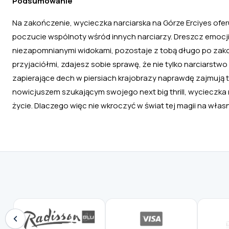
Podsumowanie
Na zakończenie, wycieczka narciarska na Górze Erciyes ofer
poczucie wspólnoty wśród innych narciarzy. Dreszcz emocj
niezapomnianymi widokami, pozostaje z tobą długo po zakońc
przyjaciółmi, zdajesz sobie sprawę, że nie tylko narciarstw
zapierające dech w piersiach krajobrazy naprawdę zajmują 
nowicjuszem szukającym swojego next big thrill, wycieczka 
życie. Dlaczego więc nie wkroczyć w świat tej magii na włas