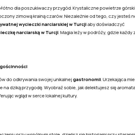
e płótno dla poszukiwaczy przygód. Krystaliczne powietrze górsk
toczony zimową krainą czarów. Niezależnie od tego, czy jesteś 
ywatnej wycieczki narciarskiej w Turcji
aby doświadczyć
eczkę narciarską w Turcji
. Magia leży w podróży, gdzie każdy 
 gościnności
ów do odkrywania swojej unikalnej
gastronomii
. Urzekająca mi
 na dziką przygodę. Wyobraź sobie, jak delektujesz się aromat
rując wgląd w serce lokalnej kultury.
aczeniu przy wspólnym stole, dzielisz się historiami przy starann