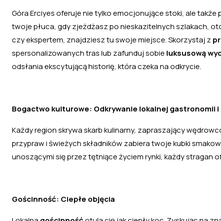
Góra Erciyes oferuje nie tylko emocjonujące stoki, ale takż
twoje płuca, gdy zjeżdżasz po nieskazitelnych szlakach, o
czy ekspertem, znajdziesz tu swoje miejsce. Skorzystaj z
pr
spersonalizowanych tras lub zafunduj sobie
luksusową wyci
odsłania ekscytującą historię, która czeka na odkrycie.
Bogactwo kulturowe: Odkrywanie lokalnej gastronomii i
Każdy region skrywa skarb kulinarny, zapraszający wędrowc
przypraw i świeżych składników zabiera twoje kubki smakowe
unoszącymi się przez tętniące życiem rynki, każdy stragan ofe
Gościnność: Ciepłe objęcia
Lokalna
gościnność
otula cię jak ciepły koc. Zyskując na zn