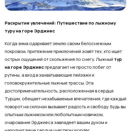
Раскрытие увлечений: Путешествие по лыжному
туру на горе Эрджиес
Когда зима одаривает землю своим белоснежным
покровом, притяжение приключений зовёт тех, кто ищет
острых ощущений от скольжения по снегу. Лыжный
тур
на горе Эрджиес
предлагает не просто побег от
рутины, а вход в захватывающие пейзажи и
головокружительные лыжные трассы. Эта
достопримечательность, расположенная в сердце
Турции, обещает незабываемые впечатления, где каждый
поворот на склонах вызывает радость и свободу. Будь вы
опытным лыжником или любопытным новичком,
очарование Эрджиеса завладеет вашим духом и
наполнит ваше сердце чувством wonder.