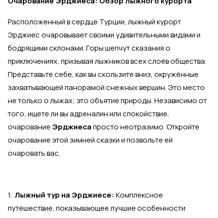
Очарование Эрджиеса: Обзор лыжного курорта
Расположенный в сердце Турции, лыжный курорт
Эрджиес очаровывает своими удивительными видами и
бодрящими склонами. Горы шепчут сказания о
приключениях, призывая лыжников всех слоёв общества.
Представьте себе, как вы скользите вниз, окружённые
захватывающей панорамой снежных вершин. Это место
не только о лыжах; это объятие природы. Независимо от
того, ищете ли вы адреналин или спокойствие,
очарование
Эрджиеса
просто неотразимо. Откройте
очарование этой зимней сказки и позвольте ей
очаровать вас.
1.
Лыжный тур на Эрджиесе:
Комплексное
путешествие, показывающее лучшие особенности