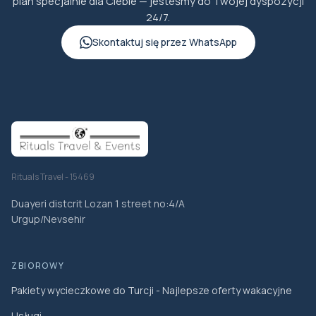
plan specjalnie dla Ciebie — jesteśmy do Twojej dyspozycji
24/7.
Skontaktuj się przez WhatsApp
Rituals Travel - 15469
Duayeri distcrit Lozan 1 street no:4/A
Urgup/Nevsehir
ZBIOROWY
Pakiety wycieczkowe do Turcji - Najlepsze oferty wakacyjne
Usługi