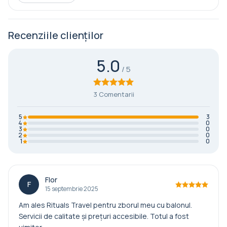
Recenziile clienților
5.0
3 Comentarii
5
3
4
0
3
0
2
0
1
0
Flor
F
15 septembrie 2025
Am ales Rituals Travel pentru zborul meu cu balonul.
Servicii de calitate și prețuri accesibile. Totul a fost