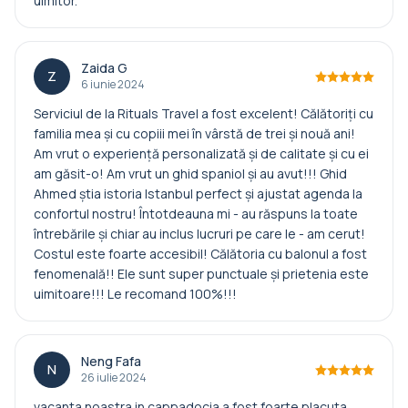
uimitor.
Zaida G
Z
6 iunie 2024
Serviciul de la Rituals Travel a fost excelent! Călătoriţi cu
familia mea şi cu copiii mei în vârstă de trei şi nouă ani!
Am vrut o experiență personalizată și de calitate și cu ei
am găsit-o! Am vrut un ghid spaniol și au avut!!! Ghid
Ahmed știa istoria Istanbul perfect și ajustat agenda la
confortul nostru! Întotdeauna mi - au răspuns la toate
întrebările şi chiar au inclus lucruri pe care le - am cerut!
Costul este foarte accesibil! Călătoria cu balonul a fost
fenomenală!! Ele sunt super punctuale și prietenia este
uimitoare!!! Le recomand 100%!!!
Neng Fafa
N
26 iulie 2024
vacanta noastra in cappadocia a fost foarte placuta,