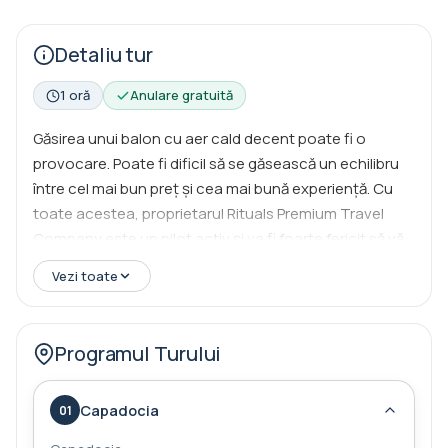
Detaliu tur
1 oră
Anulare gratuită
Găsirea unui balon cu aer cald decent poate fi o
provocare. Poate fi dificil să se găsească un echilibru
între cel mai bun preț și cea mai bună experiență. Cu
toate acestea, proprietarul Rituals Premium Travel
Company este un pilot activ și va fi foarte fericit să vă
găsească cea mai bună opțiune de zbor. Cine ştie,
Vezi toate
poate chiar puteţi zbura împreună! Vom aranja turul
balonului cu aer cald de la început până la sfârşit,
astfel încât să vă puteţi bucura de fiecare moment al
Programul Turului
acestei experienţe. Veţi fi ridicaţi de la hotel dimineaţa
devreme şi veţi ajunge pe terenul de decolare. Acolo,
Capadocia
01
veți urmări procesul de pregătire a baloanelor, și în cele
din urmă, veți fi în cer uitam uimitoare Cappadocia.