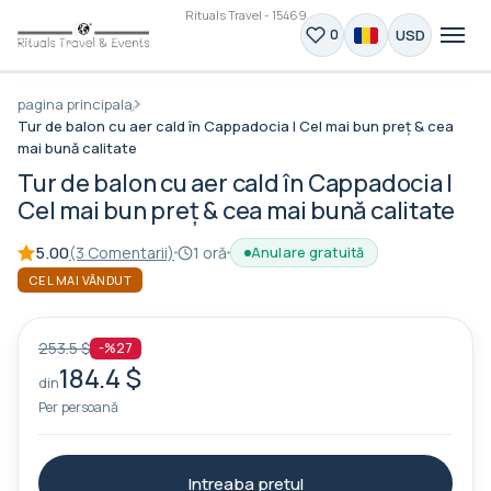
Rituals Travel - 15469
USD
0
pagina principala
Tur de balon cu aer cald în Cappadocia | Cel mai bun preț & cea
mai bună calitate
Tur de balon cu aer cald în Cappadocia |
Cel mai bun preț & cea mai bună calitate
5.00
(3 Comentarii)
1 oră
Anulare gratuită
CEL MAI VÂNDUT
253.5 $
-%27
184.4 $
din
Per persoană
Intreaba pretul