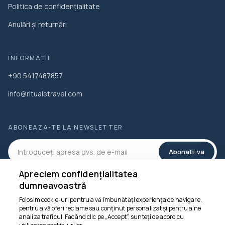
Politica de confidențialitate
Anulări și returnări
INFORMAȚII
+90 5417487857
info@ritualstravel.com
ABONEAZA-TE LA NEWSLETTER
Abonati-va
Apreciem confidențialitatea
REȚELELE DE SOCIALIZARE
dumneavoastră
Folosim cookie-uri pentru a vă îmbunătăți experiența de navigare,
pentru a vă oferi reclame sau conținut personalizat și pentru a ne
analiza traficul. Făcând clic pe „Accept”, sunteți de acord cu
Suntem aici să te