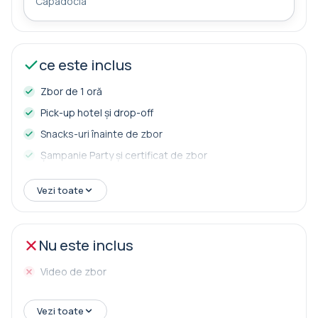
Capadocia
După o scurtă celebrare a aterizării, veţi fi dus înapoi la
hotel. Orele exacte de preluare vor fi anunţate cu o zi
înainte de zbor, de obicei seara.
ce este inclus
Zbor de 1 oră
Pick-up hotel și drop-off
Snacks-uri înainte de zbor
Șampanie Party și certificat de zbor
Vezi toate
Nu este inclus
Video de zbor
Vezi toate