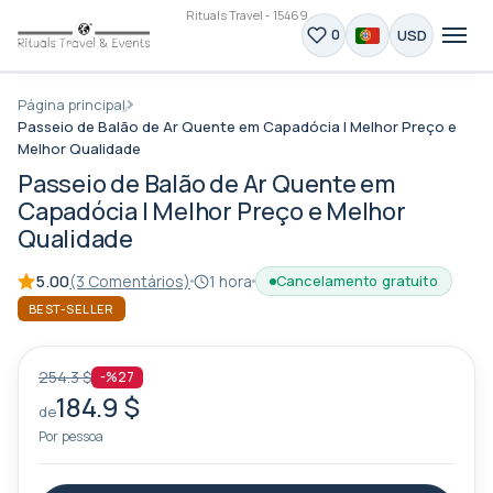
Rituals Travel - 15469
USD
0
Página principal
Passeio de Balão de Ar Quente em Capadócia | Melhor Preço e
Melhor Qualidade
Passeio de Balão de Ar Quente em
Capadócia | Melhor Preço e Melhor
Qualidade
5.00
(3 Comentários)
1 hora
Cancelamento gratuito
BEST-SELLER
254.3 $
-%27
184.9 $
de
Por pessoa