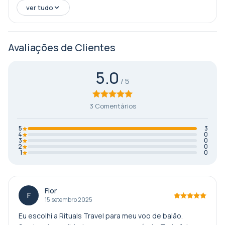
ver tudo
Avaliações de Clientes
5.0
3 Comentários
5
3
4
0
3
0
2
0
1
0
Flor
F
15 setembro 2025
Eu escolhi a Rituals Travel para meu voo de balão.