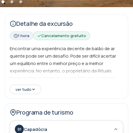
Detalhe da excursão
1 hora
Cancelamento gratuito
Encontrar uma experiência decente de balão de ar
quente pode ser um desafio. Pode ser difícil acertar
um equilíbrio entre o melhor preço e a melhor
experiência. No entanto, o proprietário da Rituals
Premium Travel Company é um piloto ativo e ficará
muito feliz em encontrar a melhor opção de voo.
ver tudo
Quem sabe, talvez possas voar juntos! Nós
organizamos seu passeio de balão de ar quente do
início ao fim, para que você possa desfrutar de cada
Programa de turismo
momento desta experiência. Você será pego no seu
hotel de manhã cedo e conduzido para o campo de
Capadócia
01
descolagem. Lá, você vai assistir o processo de