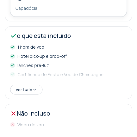
preparação dos balões, e finalmente, você estará no
Capadócia
céu assistindo a deslumbrante Capadócia. Após uma
curta celebração de aterragem, você será levado de
volta para o seu hotel. Tempos de coleta exatos
o que está incluído
serão anunciados um dia antes do voo, geralmente à
noite.
1 hora de voo
Hotel pick-up e drop-off
lanches pré-luz
Certificado de Festa e Voo de Champagne
ver tudo
Não incluso
Vídeo de voo