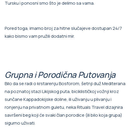
Tursku i ponosni smo što je delimo sa vama.
Pored toga, imamo broj za hitne slučajeve dostupan 24/7
kako bismo vam pružili dodatni mir.
Grupna i Porodična Putovanja
Bilo da se radi o krstarenju Bosforom, šetnji duž Mediterana
na poznatoj stazi Likijskog puta, biciklističkoj vožnji kroz
sunčane Kappadokijske doline, ili uživanju u plivanju i
ronjenju na privatnom guletu, neka Rituals Travel dizajnira
savršeni beg koji će svaki član porodice (ili bilo koja grupa)
sigurno uživati.