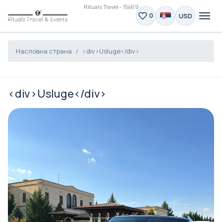
Rituals Travel - 15469
USD
0
Насловна страна
<div>Usluge</div>
<div>Usluge</div>