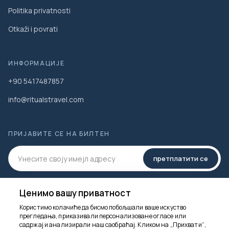
Politika privatnosti
Otkaži i povrati
ИНФОРМАЦИЈЕ
+90 5417487857
info@ritualstravel.com
ПРИЈАВИТЕ СЕ НА БИЛТЕН
претплатити се
ДРУШТВЕНИ МЕДИЈИ
Ценимо вашу приватност
Користимо колачиће да бисмо побољшали ваше искуство
прегледања, приказивали персонализоване огласе или
садржај и анализирали наш саобраћај. Кликом на „Прихвати“,