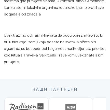
mestima gde putujete s nama. U kontaktu smo s Američkim
konzulatom i lokalnim organima reda kako bismo pratili sve
događaje od značaja.
Uvek tražimo od naših klijenata da budu oprezni kao što bi
bili u bilo kojoj zemlji koju posete na svetu. Možete biti
sigurni da su bezbednost i sigurnost naših klijenata prioritet
kod Rituals Travel-a. Sa Rituals Travel-om uvek znate s kim
putujete.
НАШИ ПАРТНЕРИ