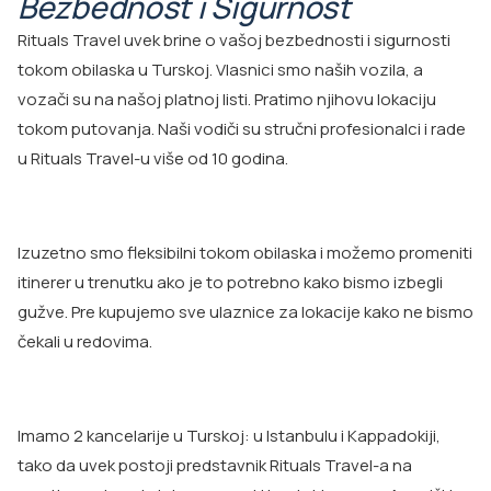
Bezbednost i Sigurnost
Rituals Travel uvek brine o vašoj bezbednosti i sigurnosti
tokom obilaska u Turskoj. Vlasnici smo naših vozila, a
vozači su na našoj platnoj listi. Pratimo njihovu lokaciju
tokom putovanja. Naši vodiči su stručni profesionalci i rade
u Rituals Travel-u više od 10 godina.
Izuzetno smo fleksibilni tokom obilaska i možemo promeniti
itinerer u trenutku ako je to potrebno kako bismo izbegli
gužve. Pre kupujemo sve ulaznice za lokacije kako ne bismo
čekali u redovima.
Imamo 2 kancelarije u Turskoj: u Istanbulu i Kappadokiji,
tako da uvek postoji predstavnik Rituals Travel-a na