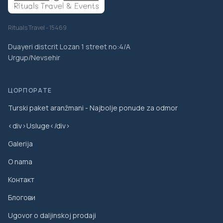
Rituals Travel - 15469
Duayeri distcrit Lozan 1 street no:4/A
Urgup/Nevsehir
ЦОРПОРАТЕ
Turski paket aranžmani - Najbolje ponude za odmor
<div>Usluge</div>
Galerija
O nama
Контакт
Блогови
Ugovor o daljinskoj prodaji