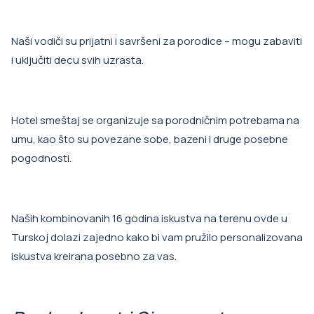
Naši vodiči su prijatni i savršeni za porodice – mogu zabaviti
i uključiti decu svih uzrasta.
Hotel smeštaj se organizuje sa porodničnim potrebama na
umu, kao što su povezane sobe, bazeni i druge posebne
pogodnosti.
Naših kombinovanih 16 godina iskustva na terenu ovde u
Turskoj dolazi zajedno kako bi vam pružilo personalizovana
iskustva kreirana posebno za vas.