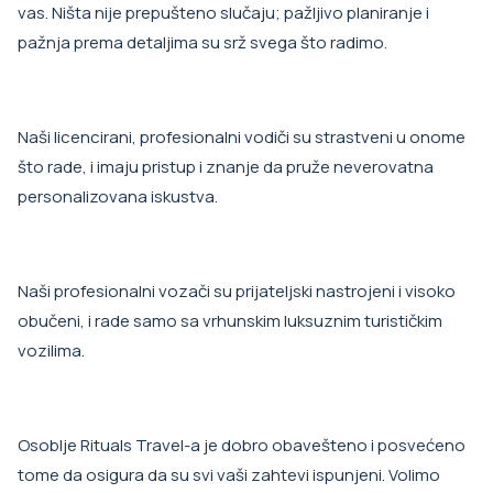
vas. Ništa nije prepušteno slučaju; pažljivo planiranje i
pažnja prema detaljima su srž svega što radimo.
Naši licencirani, profesionalni vodiči su strastveni u onome
što rade, i imaju pristup i znanje da pruže neverovatna
personalizovana iskustva.
Naši profesionalni vozači su prijateljski nastrojeni i visoko
obučeni, i rade samo sa vrhunskim luksuznim turističkim
vozilima.
Osoblje Rituals Travel-a je dobro obavešteno i posvećeno
tome da osigura da su svi vaši zahtevi ispunjeni. Volimo