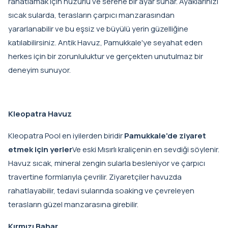
rahatlamak için huzurlu ve serene bir ayar sunar. Ayaklarınızı
sıcak sularda, terasların çarpıcı manzarasından
yararlanabilir ve bu eşsiz ve büyülü yerin güzelliğine
katılabilirsiniz. Antik Havuz, Pamukkale'ye seyahat eden
herkes için bir zorunluluktur ve gerçekten unutulmaz bir
deneyim sunuyor.
Kleopatra Havuz
Kleopatra Pool en iyilerden biridir
Pamukkale'de ziyaret
etmek için yerler
Ve eski Mısırlı kraliçenin en sevdiği söylenir.
Havuz sıcak, mineral zengin sularla besleniyor ve çarpıcı
travertine formlarıyla çevrilir. Ziyaretçiler havuzda
rahatlayabilir, tedavi sularında soaking ve çevreleyen
terasların güzel manzarasına girebilir.
Kırmızı Bahar