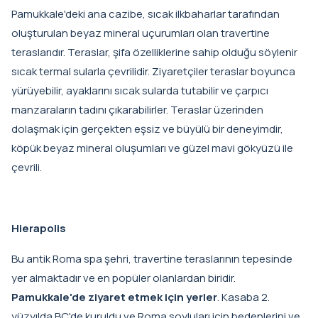
Pamukkale'deki ana cazibe, sıcak ilkbaharlar tarafından
oluşturulan beyaz mineral uçurumları olan travertine
teraslarıdır. Teraslar, şifa özelliklerine sahip olduğu söylenir
sıcak termal sularla çevrilidir. Ziyaretçiler teraslar boyunca
yürüyebilir, ayaklarını sıcak sularda tutabilir ve çarpıcı
manzaraların tadını çıkarabilirler. Teraslar üzerinden
dolaşmak için gerçekten eşsiz ve büyülü bir deneyimdir,
köpük beyaz mineral oluşumları ve güzel mavi gökyüzü ile
çevrili.
Hierapolis
Bu antik Roma spa şehri, travertine teraslarının tepesinde
yer almaktadır ve en popüler olanlardan biridir.
Pamukkale'de ziyaret etmek için yerler
. Kasaba 2.
yüzyılda BC'de kuruldu ve Roma soyluları için bedenlerini ve