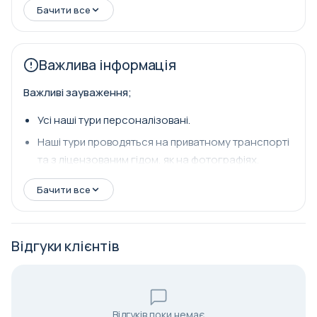
Бачити все
Важлива інформація
Важливі зауваження;
Усі наші тури персоналізовані.
Наші тури проводяться на приватному транспорті
та з ліцензованим гідом, як на фотографіях.
Бачити все
Відгуки клієнтів
Відгуків поки немає