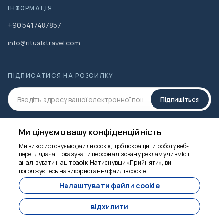
ІНФОРМАЦІЯ
+90 5417487857
info@ritualstravel.com
ПІДПИСАТИСЯ НА РОЗСИЛКУ
Підпишіться
СОЦ.МЕДІА
Ми цінуємо вашу конфіденційність
Ми використовуємо файли cookie, щоб покращити роботу веб-
переглядача, показувати персоналізовану рекламу чи вміст і
аналізувати наш трафік. Натиснувши «Прийняти», ви
Ми тут, щоб
погоджуєтесь на використання файлів cookie.
допомогти
Налаштувати файли cookie
з
300 $
відхилити
На людину