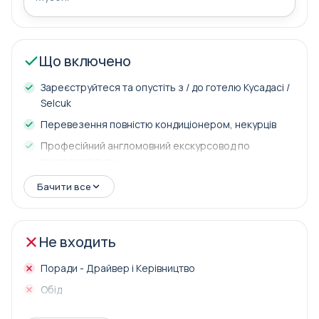
Що включено
Зареєструйтеся та опустіть з / до готелю Кусадасі /
Selcuk
Перевезення повністю кондиціонером, некурців
Професійний англомовний екскурсовод по
тривалості туру
Вхідні збори
Бачити все
Не входить
Поради - Драйвер і Керівництво
Обід