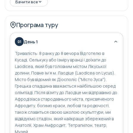
Бачити все
до Лаодіце ми відправимо до Афродізіаса
стародавнього міста, присвяченого Афродиту,
богиню краси, любові та родючості, також славиться
Програма туру
своєю школою скульптури, ми відвідуємо стадіон,
який найкраще збережений в Анатолії, Храм
День 1
01
Амфродит, Тетрапилон, театр, Музей.
Тривалість: 8 ранку до 8 вечора Від готелю в
Кусаді, Селькуку або Ізміру вранці і доїхати до
Laodicea, який був головним містом Лікуської
долини. Повне ім’я м. Лаодіце (Laodicea on Lycus).
Місто був відомий як Діосполіс ("Місто Зуса").
Грецька спадщина вважається найбільшою серед
олімпіаді. Після візиту до Лаодіце ми відправимо до
Афродізіаса стародавнього міста, присвяченого
Афродиту, богиню краси, любові та родючості,
також славиться своєю школою скульптури, ми
відвідуємо стадіон, який найкраще збережений в
Анатолії, Храм Амфродит, Тетрапилон, театр,
Музей.