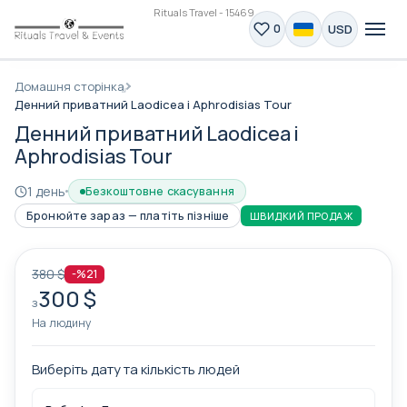
Rituals Travel - 15469
USD
0
Домашня сторінка
Денний приватний Laodicea і Aphrodisias Tour
Денний приватний Laodicea і
Aphrodisias Tour
1 день
Безкоштовне скасування
Бронюйте зараз — платіть пізніше
ШВИДКИЙ ПРОДАЖ
380 $
-%21
300 $
з
На людину
Виберіть дату та кількість людей