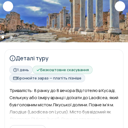
Деталі туру
1 день
Безкоштовне скасування
Бронюйте зараз — платіть пізніше
Тривалість: 8 ранку до 8 вечора Від готелю в Кусаді,
Селькуку або Ізміру вранці і доїхати до Laodicea, який
був головним містом Лікуської долини. Повне ім’я м.
Лаодіце (Laodicea on Lycus). Місто був відомий як
Діосполіс ("Місто Зуса"). Грецька спадщина
вважається найбільшою серед олімпіаді. Після візиту