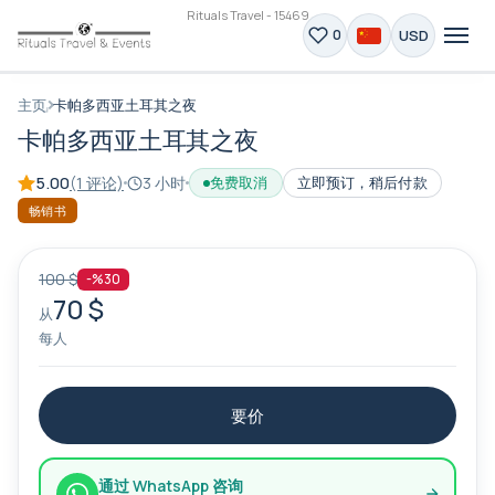
Rituals Travel - 15469
USD
0
主页
卡帕多西亚土耳其之夜
卡帕多西亚土耳其之夜
5.00
(1 评论)
3 小时
免费取消
立即预订，稍后付款
畅销书
100 $
-%30
70 $
从
每人
要价
通过 WhatsApp 咨询