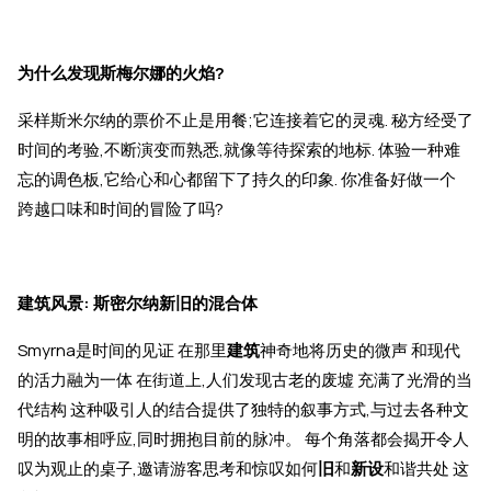
为什么发现斯梅尔娜的火焰?
采样斯米尔纳的票价不止是用餐;它连接着它的灵魂. 秘方经受了
时间的考验,不断演变而熟悉,就像等待探索的地标. 体验一种难
忘的调色板,它给心和心都留下了持久的印象. 你准备好做一个
跨越口味和时间的冒险了吗?
建筑风景: 斯密尔纳新旧的混合体
Smyrna是时间的见证 在那里
建筑
神奇地将历史的微声 和现代
的活力融为一体 在街道上,人们发现古老的废墟 充满了光滑的当
代结构 这种吸引人的结合提供了独特的叙事方式,与过去各种文
明的故事相呼应,同时拥抱目前的脉冲。 每个角落都会揭开令人
叹为观止的桌子,邀请游客思考和惊叹如何
旧
和
新设
和谐共处 这