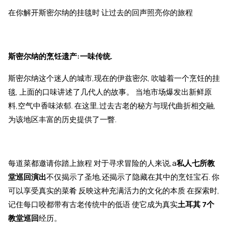
在你解开斯密尔纳的挂毯时 让过去的回声照亮你的旅程
斯密尔纳的烹饪遗产:一味传统.
斯密尔纳这个迷人的城市,现在的伊兹密尔, 吹嘘着一个烹饪的挂
毯, 上面的口味讲述了几代人的故事。 当地市场爆发出新鲜原
料,空气中香味浓郁. 在这里,过去古老的秘方与现代曲折相交融,
为该地区丰富的历史提供了一瞥.
每道菜都邀请你踏上旅程 对于寻求冒险的人来说,a
私人七所教
堂巡回演出
不仅揭示了圣地,还揭示了隐藏在其中的烹饪宝石. 你
可以享受真实的菜肴 反映这种充满活力的文化的本质 在探索时,
记住每口咬都带有古老传统中的低语 使它成为真实
土耳其 7个
教堂巡回
经历。