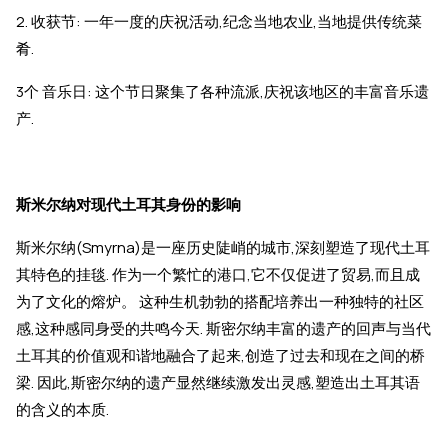
2. 收获节: 一年一度的庆祝活动,纪念当地农业,当地提供传统菜
肴.
3个 音乐日: 这个节日聚集了各种流派,庆祝该地区的丰富音乐遗
产.
斯米尔纳对现代土耳其身份的影响
斯米尔纳(Smyrna)是一座历史陡峭的城市,深刻塑造了现代土耳
其特色的挂毯. 作为一个繁忙的港口,它不仅促进了贸易,而且成
为了文化的熔炉。 这种生机勃勃的搭配培养出一种独特的社区
感,这种感同身受的共鸣今天. 斯密尔纳丰富的遗产的回声与当代
土耳其的价值观和谐地融合了起来,创造了过去和现在之间的桥
梁. 因此,斯密尔纳的遗产显然继续激发出灵感,塑造出土耳其语
的含义的本质.