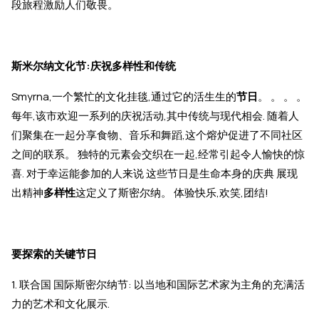
段旅程激励人们敬畏。
斯米尔纳文化节:庆祝多样性和传统
Smyrna,一个繁忙的文化挂毯,通过它的活生生的
节日
。 。 。 。
每年,该市欢迎一系列的庆祝活动,其中传统与现代相会. 随着人
们聚集在一起分享食物、音乐和舞蹈,这个熔炉促进了不同社区
之间的联系。 独特的元素会交织在一起,经常引起令人愉快的惊
喜. 对于幸运能参加的人来说 这些节日是生命本身的庆典 展现
出精神
多样性
这定义了斯密尔纳。 体验快乐,欢笑,团结!
要探索的关键节日
1. 联合国 国际斯密尔纳节: 以当地和国际艺术家为主角的充满活
力的艺术和文化展示.