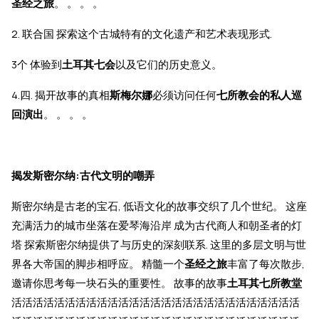
圣经之旅
。 。 。 。
2. 联合国 探索这个古城特有的文化遗产和艺术表现形式.
3个 体验到
土耳其七会
以及它们的历史意义。
4.四. 揭开故事的真相
斯梅尔娜
必须访问任何
七所教会的私人巡
回演出
。 。 。 。
揭发斯密尔纳:古代文明的嘲弄
斯密尔纳是古老的宝石, 低语文化的故事交织了几个世纪。 这座
充满活力的城市坐落在爱琴海沿岸 成为古代商人和朝圣者的灯
塔 探索斯密尔纳提供了与历史的深刻联系. 这里的多层文明与世
界各大帝国的脚步相呼应。 精髓一个
圣经之旅
丰富了每次散步,
邀请你思考每一块石头的重要性。 故事的故事
土耳其七所教堂
活活活活活活活活活活活活活活活活活活活活活活活活活活活