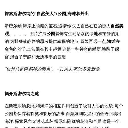
探索斯密尔纳的"自然美人":公园,海滩和外出
斯密尔纳,海岸上隐藏的宝石,邀请你 失去自己在它的惊人
自然美
观
。 。 。 。 图片扩展
公园
装饰有生动活泼的绿地和宁静的湖
泊,为野餐或静静的思考提供幸福的地点. 冒险再远一点,
海滩
在
金色的沙子上,波浪在其中起舞 这是一种神奇的经历,唤醒了感
官,混合了宁静和无所事事的冒险.
"自然总是穿 精神的颜色"。 - 拉尔夫·瓦尔多·爱默生
揭开斯密尔纳之谜
在斯密尔纳,陆地和海洋的相互作用创造了吸引人心的地貌. 每个
公园都保存着欢笑和欢乐的故事,而海滩则以温和的低语回响出
海洋. 探索风向穿过花草丛 揭示出隐藏的花湾和全景 这是一个