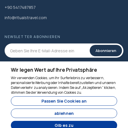
+90 5417487857
info@ritualstravel.com
NEWSLETTER ABONNIEREN
Abonnieren
SOZIALEN MEDIEN
Wir legen Wert auf Ihre Privatsphäre
Wir verwenden Cookies, um Ihr Surferlebnis zu verbessern,
personalisierte Werbung oder Inhalte bereitzustellen und unseren
Datenverkehr zu analysieren. Indem Sie auf „Akzeptieren“ klicken,
stimmen Sie der Verwendung von Cookies zu.
Wir sind für Sie da
Passen Sie Cookies an
ablehnen
Gib es zu
Entwickelt von