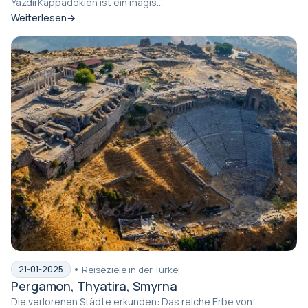
YazdırKappadokien ist ein magis...
Weiterlesen
Reiseziele in der Türkei
21-01-2025
Pergamon, Thyatira, Smyrna
Die verlorenen Städte erkunden: Das reiche Erbe von