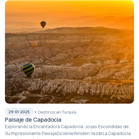
Destinos en Turquía
29-01-2025
Paisaje de Capadocia
Explorando la Encantadora Capadocia: Joyas Escondidas de
Su Impresionante PaisajeDüzenleYeniden YazdırLa Capadocia