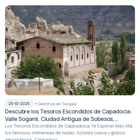
Destinos en Turquía
25-10-2025
Descubre los Tesoros Escondidos de Capadocia:
Valle Soganli, Ciudad Antigua de Sobesos,
Monasterio de Keslik, Iglesia Cemil y Pueblo
Los Tesoros Escondidos de Cappadocia Te Esperan Más Allá;
los famosos chimeneas de hadas, hoteles cueva y globos
Antiguo Griego de Mustafapasa
aerostáticos, Cappadoci...