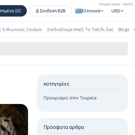
Rituals Travel - 15469
πημένα (
0
)
Σύνδεση B2B
Ελληνικά
USD
 & Ιδιωτικές Ξενάγοι
Σχεδιάζουμε Μαζί Το Ταξίδι Σας
Blogs
κατηγορίες
Προορισμοί στην Τουρκία
Πρόσφατα άρθρα