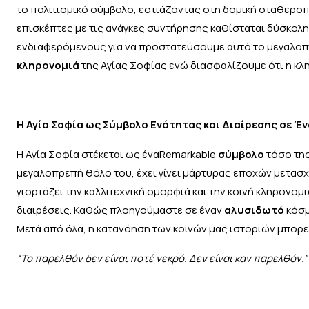
το πολιτισμικό σύμβολο, εστιάζοντας στη δομική σταθερο
επισκέπτες με τις ανάγκες συντήρησης καθίσταται δύσκολη.
ενδιαφερόμενους για να προστατεύσουμε αυτό το μεγαλοπ
κληρονομιά
της Αγίας Σοφίας ενώ διασφαλίζουμε ότι η κληρ
Η Αγία Σοφία ως Σύμβολο Ενότητας και Διαίρεσης σε Έ
Η Αγία Σοφία στέκεται ως έναRemarkable
σύμβολο
τόσο της
μεγαλοπρεπή θόλο του, έχει γίνει μάρτυρας εποχών μετασχη
γιορτάζει την καλλιτεχνική ομορφιά και την κοινή κληρονομ
διαιρέσεις. Καθώς πλοηγούμαστε σε έναν
αλυσιδωτό
κόσμ
Μετά από όλα, η κατανόηση των κοινών μας ιστοριών μπορεί
“Το παρελθόν δεν είναι ποτέ νεκρό. Δεν είναι καν παρελθόν.”