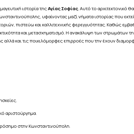
 μαγευτική ιστορία της
Αγίας Σοφίας
. Αυτό το αρχιτεκτονικό θ
ωνσταντινούπολης, υφαίνοντας μαζί νήματα ιστορίας που εκτε
ατοριών, πιστεύω και καλλιτεχνικής φερεγγυότητας. Καθώς εμβ
κτικότητα και μετασχηματισμό. Η ανακάλυψη των στρωμάτων τη
ης αλλά και τις ποικιλόμορφες επιρροές που την έχουν διαμορ
ησκείες.
ικό αριστούργημα.
 ορόσημο στην Κωνσταντινούπολη.