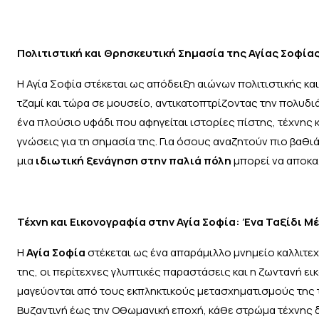
Πολιτιστική και Θρησκευτική Σημασία της Αγίας Σοφία
Η Αγία Σοφία στέκεται ως απόδειξη αιώνων πολιτιστικής κ
τζαμί και τώρα σε μουσείο, αντικατοπτρίζοντας την πολυδ
ένα πλούσιο υφάδι που αφηγείται ιστορίες πίστης, τέχνης 
γνώσεις για τη σημασία της. Για όσους αναζητούν πιο βαθι
μια
ιδιωτική ξενάγηση στην παλιά πόλη
μπορεί να αποκα
Τέχνη και Εικονογραφία στην Αγία Σοφία: Ένα Ταξίδι Μ
Η
Αγία Σοφία
στέκεται ως ένα απαράμιλλο μνημείο καλλιτε
της, οι περίτεχνες γλυπτικές παραστάσεις και η ζωντανή 
μαγεύονται από τους εκπληκτικούς μετασχηματισμούς της τ
Βυζαντινή έως την Οθωμανική εποχή, κάθε στρώμα τέχνης δ