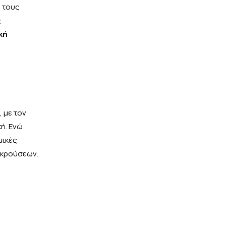
α τους
ς
κή
 με τον
ή. Ενώ
μικές
γκρούσεων.