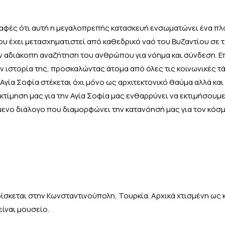
 σαφές ότι αυτή η μεγαλοπρεπής κατασκευή ενσωματώνει ένα π
υ έχει μετασχηματιστεί από καθεδρικό ναό του Βυζαντίου σε τ
ν αδιάκοπη αναζήτηση του ανθρώπου για νόημα και σύνδεση. Ε
 ιστορία της, προσκαλώντας άτομα από όλες τις κοινωνικές τά
 Αγία Σοφία στέκεται όχι μόνο ως αρχιτεκτονικό θαύμα αλλά κα
 εκτίμηση μας για την Αγία Σοφία μας ενθαρρύνει να εκτιμήσουμε
μενο διάλογο που διαμορφώνει την κατανόησή μας για τον κόσ
βρίσκεται στην Κωνσταντινούπολη, Τουρκία. Αρχικά χτισμένη ως
είναι μουσείο.