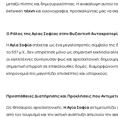
μεταξύ πίστης και δημιουργικότητας. Η ανακάλυψη αυτού το
between
τέχνη
και εικονογραφία, προσκαλώντας μας να σκ
Ο Ρόλος της Αγίας Σοφίας στην Βυζαντινή Αυτοκρατορί
Η
Αγία Σοφία
στέκεται ως ένα μεγαλοπρεπές σύμβολο της δ
το 537 μ.Χ., δεν υπηρέτησε μόνο ως σημαντική εκκλησία αλλ
οι καλλιτέχνες συνέγχυσαν φως και αρχιτεκτονική, δημιουρ
σημαντική επιρροή σε επακόλουθες δομές, διαμορφώνοντας
κληρονομιά της μαγνητίζει επισκέπτες και ιστορικούς.
Προσπάθειες Διατήρησης και Προκλήσεις που Αντιμετω
Ως θησαυρός αρχιτεκτονικής,
Η Αγία Σοφία
αντιμετωπίζει 
από τον τουρισμό και την αστική ανάπτυξη απειλούν την ακ