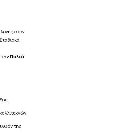
λλαγές στην
 Σταδιακά,
στην Παλιά
ξης.
καλλιτεχνών.
ρελθόν της