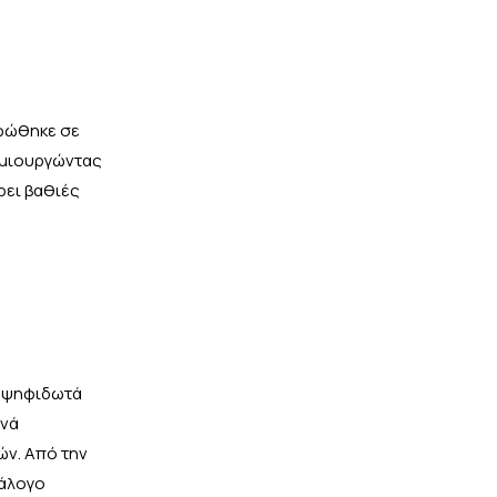
ρφώθηκε σε
δημιουργώντας
ρει βαθιές
ά ψηφιδωτά
χνά
ών. Από την
ιάλογο