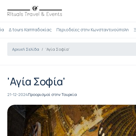
δα
Δ tours Καππαδοκίας
Περιοδείες στην Κωνσταντινούπολη
Ξ
Αρχική Σελίδα
'Αγία Σοφία'
'Αγία Σοφία'
21-12-2024
Προορισμοί στην Τουρκία