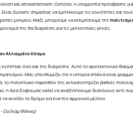
ποίηση και αποκατάσταση. Ωστόσο, η ισορροπία πρόσβασης γι
 Είναι ζωτικής σημασίας να εμπλέκουμε τις κοινότητες και του
ρεπές μνημείο. Μαζί, μπορούμε να εκτιμήσουμε την
πολιτισμι
ονομιά της θα διαρκέσει για τις μελλοντικές γενιές.
ναν Αλλαγμένο Κόσμο
 ενότητας όσο και της διαίρεσης. Αυτό το αρχιτεκτονικό θαύμα,
ματισμού. Μας υπενθυμίζει ότι η ιστορία σπάνια είναι γραμμικ
ιά, το πολύπλοκο παρελθόν της αντικατοπτρίζει βαθιές πολιτισ
ο, η Αγία Σοφία μας καλεί να αναζητήσουμε διαλόγους αντί συ
 να ανοίξει το δρόμο για ένα πιο αρμονικό μέλλον.
 - Ουίλιαμ Φόκνερ