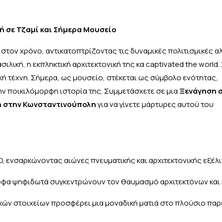
κή σε Τζαμί και Σήμερα Μουσείο
α στον χρόνο, αντικατοπτρίζοντας τις δυναμικές πολιτισμικές α
λική, η εκπληκτική αρχιτεκτονική της κα captivated the world.
κή τέχνη. Σήμερα, ως μουσείο, στέκεται ως σύμβολο ενότητας,
ν ποικιλόμορφη ιστορία της. Συμμετάσχετε σε μια
Ξενάγηση 
η στην Κωνσταντινούπολη
για να γίνετε μάρτυρες αυτού του
, ενσαρκώνοντας αιώνες πνευματικής και αρχιτεκτονικής εξέλι
ορφα ψηφιδωτά συγκεντρώνουν τον θαυμασμό αρχιτεκτόνων και 
μικών στοιχείων προσφέρει μια μοναδική ματιά στο πλούσιο πα