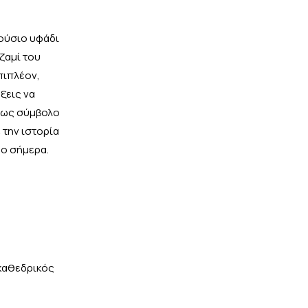
λούσιο υφάδι
ζαμί του
πιπλέον,
ξεις να
ι ως σύμβολο
 την ιστορία
μο σήμερα.
 καθεδρικός