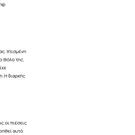
hip
ας. Χτισμένη
ο θόλο της,
ίχε
. Η διαρκής
ς οι πιέσεις
ηρηθεί αυτό