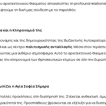
υ αρχιτεκτονικού θαύματος αποκαλύπτει τη profound relations
εφτούμε τη δική μας σύνδεση με το παρελθόν.
α και η Κληρονομιά της
ύναμης και της δημιουργικότητας της Βυζαντινής Αυτοκρατορί
ά και ως κέντρο
πολιτισμικής ανταλλαγής
. Μέσα στον τεράστι
γώντας μια αιθέριο ατμόσφαιρα. Αυτό το αρχιτεκτονικό θαύμα ε
 την κληρονομιά των θρησκευτικών κτιρίων σε όλη την Ευρώπη
πίζει η Αγία Σοφία Σήμερα
πολλές προκλήσεις στη διατήρησή της. Στέκεται ανθεκτική, όμω
εραιότητά της. Προσπάθειες βρίσκονται σε εξέλιξη για να διατ