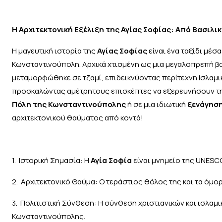
Η Αρχιτεκτονική Εξέλιξη της Αγίας Σοφίας: Από Βασιλι
Η μαγευτική ιστορία της
Αγίας Σοφίας
είναι ένα ταξίδι μέσ
Κωνσταντινούπολη. Αρχικά χτισμένη ως μια μεγαλοπρεπή βασι
μεταμορφώθηκε σε τζαμί, επιδεικνύοντας περίτεχνη Ισλαμι
προσκαλώντας αμέτρητους επισκέπτες να εξερευνήσουν τη
Πόλη της Κωνσταντινούπολης
ή σε μια ιδιωτική
ξενάγησ
αρχιτεκτονικού θαύματος από κοντά!
1. Ιστορική Σημασία: Η
Αγία Σοφία
είναι μνημείο της UNESCO
2. Αρχιτεκτονικό Θαύμα: Ο τεράστιος θόλος της και τα όμ
3. Πολιτιστική Σύνθεση: Η σύνθεση χριστιανικών και ισλα
Κωνσταντινούπολης.