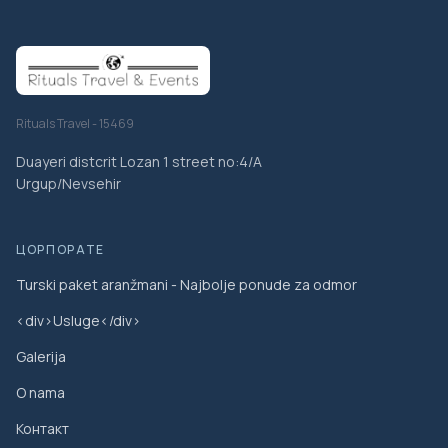
Rituals Travel - 15469
Duayeri distcrit Lozan 1 street no:4/A
Urgup/Nevsehir
ЦОРПОРАТЕ
Turski paket aranžmani - Najbolje ponude za odmor
<div>Usluge</div>
Galerija
O nama
Контакт