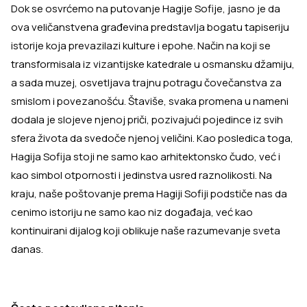
Dok se osvrćemo na putovanje Hagije Sofije, jasno je da
ova veličanstvena građevina predstavlja bogatu tapiseriju
istorije koja prevazilazi kulture i epohe. Način na koji se
transformisala iz vizantijske katedrale u osmansku džamiju,
a sada muzej, osvetljava trajnu potragu čovečanstva za
smislom i povezanošću. Štaviše, svaka promena u nameni
dodala je slojeve njenoj priči, pozivajući pojedince iz svih
sfera života da svedoče njenoj veličini. Kao posledica toga,
Hagija Sofija stoji ne samo kao arhitektonsko čudo, već i
kao simbol otpornosti i jedinstva usred raznolikosti. Na
kraju, naše poštovanje prema Hagiji Sofiji podstiče nas da
cenimo istoriju ne samo kao niz događaja, već kao
kontinuirani dijalog koji oblikuje naše razumevanje sveta
danas.