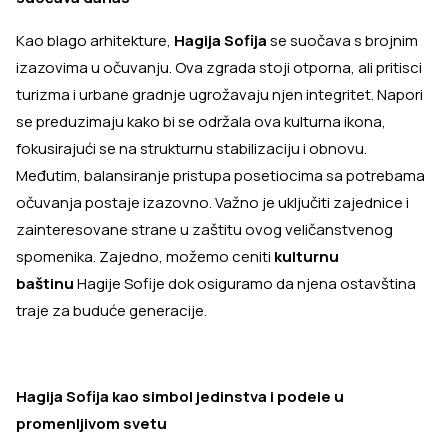
Kao blago arhitekture,
Hagija Sofija
se suočava s brojnim
izazovima u očuvanju. Ova zgrada stoji otporna, ali pritisci
turizma i urbane gradnje ugrožavaju njen integritet. Napori
se preduzimaju kako bi se održala ova kulturna ikona,
fokusirajući se na strukturnu stabilizaciju i obnovu.
Međutim, balansiranje pristupa posetiocima sa potrebama
očuvanja postaje izazovno. Važno je uključiti zajednice i
zainteresovane strane u zaštitu ovog veličanstvenog
spomenika. Zajedno, možemo ceniti
kulturnu
baštinu
Hagije Sofije dok osiguramo da njena ostavština
traje za buduće generacije.
Hagija Sofija kao simbol jedinstva i podele u
promenljivom svetu