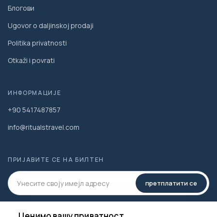
Блогови
Ugovor o daljinskoj prodaji
Politika privatnosti
Otkaži i povrati
ИНФОРМАЦИЈЕ
+90 5417487857
info@ritualstravel.com
ПРИЈАВИТЕ СЕ НА БИЛТЕН
претплатити се
ДРУШТВЕНИ МЕДИЈИ
Ценимо вашу приватност