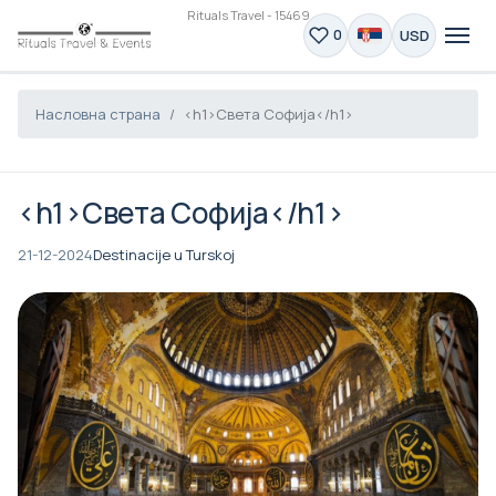
Rituals Travel - 15469
USD
0
Насловна страна
<h1>Света Софија</h1>
<h1>Света Софија</h1>
21-12-2024
Destinacije u Turskoj