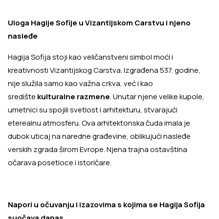
Uloga Hagije Sofije u Vizantijskom Carstvu i njeno
nasleđe
Hagija Sofija stoji kao veličanstveni simbol moći i
kreativnosti Vizantijskog Carstva. Izgrađena 537. godine,
nije služila samo kao važna crkva, već i kao
središte
kulturalne razmene
. Unutar njene velike kupole,
umetnici su spojili svetlost i arhitekturu, stvarajući
eterealnu atmosferu. Ova arhitektonska čuda imala je
dubok uticaj na naredne građevine, oblikujući nasleđe
verskih zgrada širom Evrope. Njena trajna ostavština
očarava posetioce i istoričare.
Napori u očuvanju i izazovima s kojima se Hagija Sofija
suočava danas