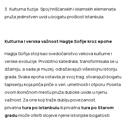
3. Kulturna fuzija: Spoj hrišćanskih i islamskih elemenata
pruža jedinstven uvid u bogatu prošlost Istanbula.
Kulturna i verska važnost Hagije Sofije kroz epohe
Hagija Sofija stoji kao svedočanstvo vekova kulturne i
verske evolucije. Prvobitno katedrala, transformisala se u
džamiju, a sada je muzej, odražavajući višeslojnu istoriju
grada. Svaka epoha ostavila je svoj trag, stvarajući bogatu
tapiseriju koja priča priče o veri, umetnosti i otporu. Poseta
ovom ikoničnom mestu pruža duboke uvide u njenu
važnost. Za one koji traže dublju povezanost,
privatna
tura po Istanbulu
ili privatna
tura po Starom
gradu
može otkriti slojeve njene istorijske bogatosti.