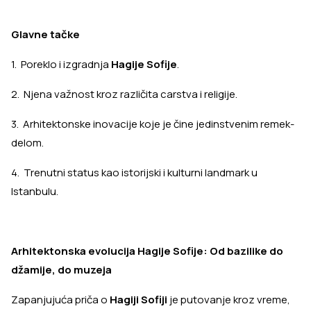
Glavne tačke
1. Poreklo i izgradnja
Hagije Sofije
.
2. Njena važnost kroz različita carstva i religije.
3. Arhitektonske inovacije koje je čine jedinstvenim remek-
delom.
4. Trenutni status kao istorijski i kulturni landmark u
Istanbulu.
Arhitektonska evolucija Hagije Sofije: Od bazilike do
džamije, do muzeja
Zapanjujuća priča o
Hagiji Sofiji
je putovanje kroz vreme,