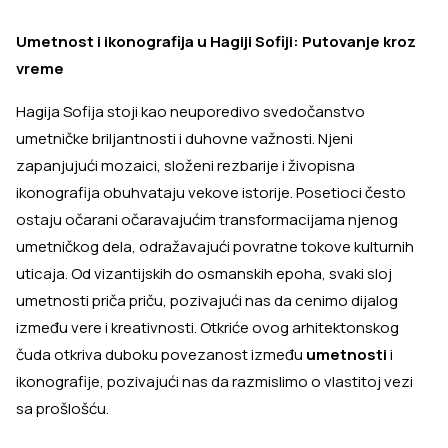
Umetnost i ikonografija u Hagiji Sofiji: Putovanje kroz
vreme
Hagija Sofija stoji kao neuporedivo svedočanstvo
umetničke briljantnosti i duhovne važnosti. Njeni
zapanjujući mozaici, složeni rezbarije i živopisna
ikonografija obuhvataju vekove istorije. Posetioci često
ostaju očarani očaravajućim transformacijama njenog
umetničkog dela, odražavajući povratne tokove kulturnih
uticaja. Od vizantijskih do osmanskih epoha, svaki sloj
umetnosti priča priču, pozivajući nas da cenimo dijalog
između vere i kreativnosti. Otkriće ovog arhitektonskog
čuda otkriva duboku povezanost između
umetnosti
i
ikonografije, pozivajući nas da razmislimo o vlastitoj vezi
sa prošlošću.