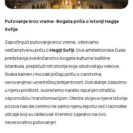
Putovanje kroz vreme: Bogata priča o istoriji Hagije
Sofije
Započinjući putovanje kroz vreme, otkrivamo
veličanstvenu priču o
Hagiji Sofiji
. Ova arhitektonska čuda
predstavlja svedočanstvo bogate kulturne baštine
Istanbula, preplićući niti istorije koje obuhvataju vekove.
Svaka kamen i mozaik pričaju priču o carstvima,
verovanjima i umetničkoj brilijantnosti. Dok dublje zalazimo
u njenu prošlost, susrećemo narativ ispunjen strašću,
otpornošću i transformacijom. Otkriće slojeva njene istorije
poziva nas da cenimo ne samo njenu lepotu već i raznolike
uticaje koji su oblikovali. Krenimo zajedno na ovo
neverovatno putovanje!