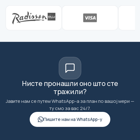
Нисте пронашли оно што сте
тражили?
Јавите нам се путем WhatsApp-а за план по вашој мери —
ту смо за вас 24/7.
Пишите нам на WhatsApp-у