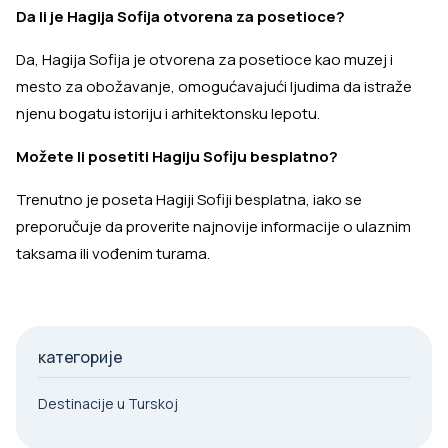
Da li je Hagija Sofija otvorena za posetioce?
Da, Hagija Sofija je otvorena za posetioce kao muzej i
mesto za obožavanje, omogućavajući ljudima da istraže
njenu bogatu istoriju i arhitektonsku lepotu.
Možete li posetiti Hagiju Sofiju besplatno?
Trenutno je poseta Hagiji Sofiji besplatna, iako se
preporučuje da proverite najnovije informacije o ulaznim
taksama ili vođenim turama.
категорије
Destinacije u Turskoj