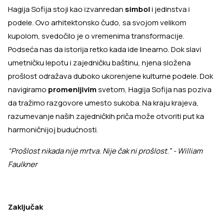
Hagija Sofija stoji kao izvanredan
simbol
i jedinstva i
podele. Ovo arhitektonsko čudo, sa svojom velikom
kupolom, svedočilo je o vremenima transformacije.
Podseća nas da istorija retko kada ide linearno. Dok slavi
umetničku lepotu i zajedničku baštinu, njena složena
prošlost odražava duboko ukorenjene kulturne podele. Dok
navigiramo
promenljivim
svetom, Hagija Sofija nas poziva
da tražimo razgovore umesto sukoba. Na kraju krajeva,
razumevanje naših zajedničkih priča može otvoriti put ka
harmoničnijoj budućnosti.
“Prošlost nikada nije mrtva. Nije čak ni prošlost.” - William
Faulkner
Zaključak