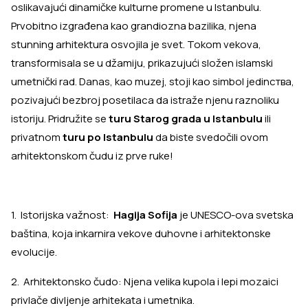
oslikavajući dinamičke kulturne promene u Istanbulu.
Prvobitno izgrađena kao grandiozna bazilika, njena
stunning arhitektura osvojila je svet. Tokom vekova,
transformisala se u džamiju, prikazujući složen islamski
umetnički rad. Danas, kao muzej, stoji kao simbol jedinства,
pozivajući bezbroj posetilaca da istraže njenu raznoliku
istoriju. Pridružite se
turu Starog grada u Istanbulu
ili
privatnom
turu po Istanbulu
da biste svedočili ovom
arhitektonskom čudu iz prve ruke!
1. Istorijska važnost:
Hagija Sofija
je UNESCO-ova svetska
baština, koja inkarnira vekove duhovne i arhitektonske
evolucije.
2. Arhitektonsko čudo: Njena velika kupola i lepi mozaici
privlače divljenje arhitekata i umetnika.