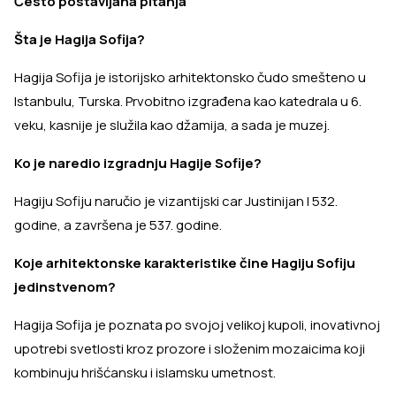
Često postavljana pitanja
Šta je Hagija Sofija?
Hagija Sofija je istorijsko arhitektonsko čudo smešteno u
Istanbulu, Turska. Prvobitno izgrađena kao katedrala u 6.
veku, kasnije je služila kao džamija, a sada je muzej.
Ko je naredio izgradnju Hagije Sofije?
Hagiju Sofiju naručio je vizantijski car Justinijan I 532.
godine, a završena je 537. godine.
Koje arhitektonske karakteristike čine Hagiju Sofiju
jedinstvenom?
Hagija Sofija je poznata po svojoj velikoj kupoli, inovativnoj
upotrebi svetlosti kroz prozore i složenim mozaicima koji
kombinuju hrišćansku i islamsku umetnost.